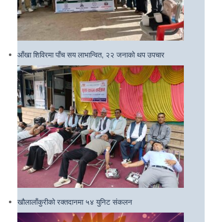
आँखा शिविरमा पाँच सय लाभान्वित, २२ जनाको थप उपचार
खौलालाँकुरीको रक्तदानमा ५४ युनिट संकलन