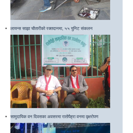
लायन्स साझा चौतारीको रक्तदानमा, ५५ युनिट संकलन
सामुदायिक वन दिवसका अवसरमा रातोपैह्रा वनमा वृक्षरोपण