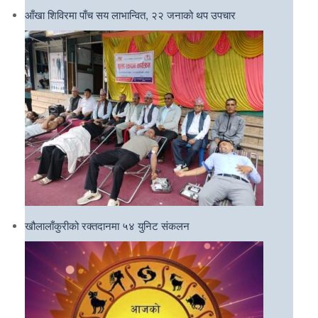
आँखा शिविरमा पाँच सय लाभान्वित, २२ जनाको थप उपचार
खौलालाँकुरीको रक्तदानमा ५४ युनिट संकलन