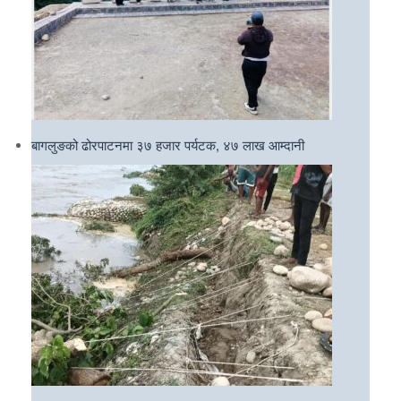
बागलुङको ढोरपाटनमा ३७ हजार पर्यटक, ४७ लाख आम्दानी