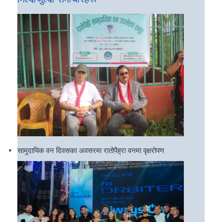
सामुदायिक वन दिवसका अवसरमा रातोपैह्रा वनमा वृक्षरोपण