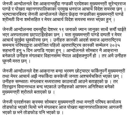
जेनजी आन्दोलनले देश आक्रान्तहुँदा गण्डकी प्रदेशका मुख्यमन्त्री सुरेन्द्रराज
पाण्डे र पोखरा महानगरपालिकाका प्रमुख धनराज आचार्य विदेश सयरमा छन् ।
भ्रष्टाचारबिरुद्द जेनजी आन्दोलनले जेहाद छेड्दा गण्डकीका मुख्यमन्त्री पाण्डे
श्रीमती विना शर्मासहित र मेयर आचार्य विदेश सयरमा मस्त भएका हुन् ।
जेनजी आन्दोलनमा दमनहुँदा देशभर १९ जनाको ज्यान जानुका साथै सयौं घाईते
भएर अस्पतालमा छटपटाईरहेका छन् । यता मुख्यमन्त्री पाण्डे दम्पती र मेयर
आचार्य युएईमा घुमफीरमा छन् । उनीहरु कास्की आदर्श समाज अन्र्तराष्ट्रिय
समन्वय परिषदद्वारा आयोजित पहिलो अन्र्तराष्ट्रिय कास्की सम्मेलन २०२५
सहभागी हनु ५ दिन अगाडि गएका हुन् । आन्दोलनले सोमबार नै आक्रान्त
बनेकाले उनीहरु मंगलबार विहानसम्म नेपाल आईसक्नुपर्ने हो । तर अभै उनीहरु
घुम्नमै मस्त छन् ।
जेनजी आन्दोलनले देश आक्रान्त बन्दा भ्रमण छोट्याएर फर्किनुपर्ने मुख्यमन्त्री
तथा मेयर आचार्य अझै नफर्किदा कस्केजी जनता आश्चर्यचकित भएका छन् ।
उनीहरु सम्भवतः मंगलबार मध्यरातमा काठमाडौं आउने बताइएको छ । तर
त्रिभूवन विमानस्थल बन्द भएकाले उनीहरुको आगमन अनिश्चित बनेको
मुख्यमन्त्री श्रोतले बताएको छ ।
जेनजी प्रदर्शनका क्रममा सोमबार मुख्यमन्त्री तथा मन्त्री परिषद कार्यालय
तोडफोड भएको थियो भने मंगलबार आज पोखरा महानगरपालिकामा आगजनी
भएको छ भने तोडफोड पनि भएको छ ।