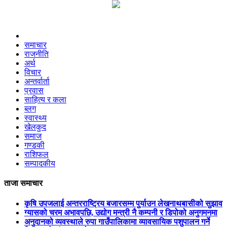
00:00:00
समाचार
राजनीति
अर्थ
विचार
अन्तर्वार्ता
प्रवास
साहित्य र कला
ब्लग
स्वास्थ्य
खेलकुद
समाज
गण्डकी
राशिफल
सम्पादकीय
ताजा समाचार
कृषि उपजलाई अन्तरराष्ट्रिय बजारसम्म पुर्याउन लेखनाथबासीको सुझाव
ग्यासको चरम अभावपछि, उद्योग मन्त्री नै कम्पनी र डिपोको अनुगमनमा
अनुदानको व्यवस्थाले रुपा गाउँपालिकामा व्यावसायिक पशुपालन गर्ने