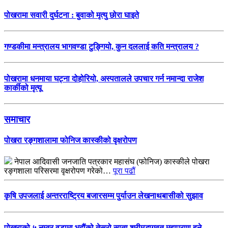
पोखरामा सवारी दुर्घटना : बुवाको मृत्यु छोरा घाइते
गण्डकीमा मन्त्रालय भागवण्डा टुङ्गियो, कुन दललाई कति मन्त्रालय ?
पोखरामा धनमाया घट्ना दोहोरियो, अस्पतालले उपचार गर्न नमान्दा राजेश
कार्कीको मृत्यू
समाचार
पोखरा रङ्गशालामा फोनिज कास्कीको वृक्षरोपण
नेपाल आदिवासी जनजाति पत्रकार महासंघ (फोनिज) कास्कीले पोखरा
रङ्गशाला परिसरमा वृक्षरोपण गरेको…
पूरा पढौं
कृषि उपजलाई अन्तरराष्ट्रिय बजारसम्म पुर्याउन लेखनाथबासीको सुझाव
पोखराको ५ नम्वर वडामा भदौंको तेस्रो साता श्रीमद्भागवत महापुराण हुने