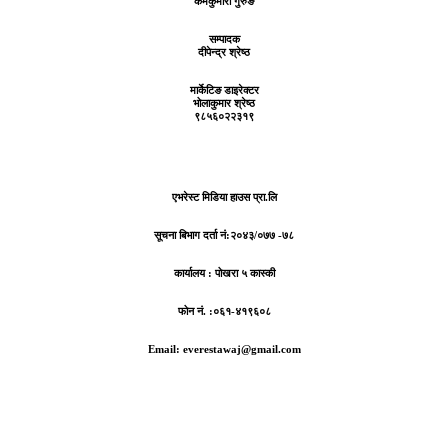
कर्मकुमारी गुरुङ
सम्पादक
दीपेन्द्र श्रेष्ठ
मार्केटिङ डाइरेक्टर
भोलाकुमार श्रेष्ठ
९८५६०२२३१९
एभरेस्ट मिडिया हाउस प्रा.लि
सूचना बिभाग दर्ता नं:
२०४३/०७७ -७८
कार्यालय :
पोखरा ५ कास्की
फोन नं. :०६१-४१९६०८
Email: everestawaj@gmail.com