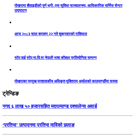
पोखरामा बीवाइडीको पूर्ण थ्री–एस सुविधा सञ्चालनमा, आधिकारिक सर्भिस सेन्टर
उद्घाटन
आज २०८३ साल श्रावण २२ गते शुक्रवारको राशिफल
स्टेप वाई स्टेप मा.वि.मा नेपाली भाषा कौशल प्रतियोगिता सम्पन्न
पोखराका प्रमुख प्रशासकीय अधिकृत मुक्तिराम अर्यालको काठमाण्डौंमा सरुवा
ट्रेन्डिङ
नगद ६ लाख ५० हजारसहित मदरल्याण्ड एक्सलेन्स अवार्ड
‘प्रतिभा’ उत्पादनमा प्रतिभा माविको छलाङ