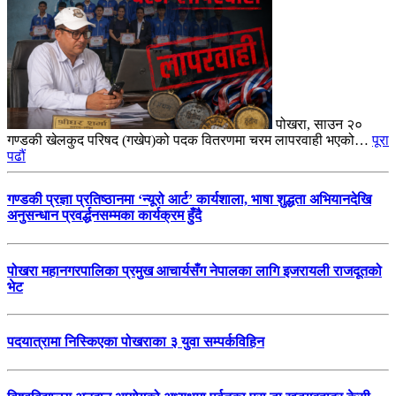
पोखरा, साउन २०
गण्डकी खेलकुद परिषद (गखेप)को पदक वितरणमा चरम लापरवाही भएको…
पूरा
पढौं
गण्डकी प्रज्ञा प्रतिष्ठानमा ‘न्यूरो आर्ट’ कार्यशाला, भाषा शुद्धता अभियानदेखि
अनुसन्धान प्रवर्द्धनसम्मका कार्यक्रम हुँदै
पोखरा महानगरपालिका प्रमुख आचार्यसँग नेपालका लागि इजरायली राजदूतको
भेट
पदयात्रामा निस्किएका पोखराका ३ युवा सम्पर्कविहिन