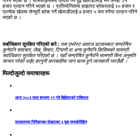
गरिने भएको छ । सेमिफाइनलमा प्रवेश गर्ने दुई खेलाडीलाई भने जनही २५
हजार प्रदान गरिने भएको छ । प्रतियोगितामा हाइएस्ट ब्रेकरलाई २० हजार र
प्रत्येक खेलमा सेन्चुरी ब्रेक गर्ने खेलाडीलाई ७ हजार ५ सय रुपैया प्रदान गरिने
भएको छ ।
सर्बाधिकार सुरक्षित गरिएको बारे :
यस एभरेस्ट आवाज डटकमबाट सम्प्रेषित
कुनैपनि समाचार, लेख, बिचार, टिप्पणी वा अन्य कुनैपनि किसिमको सामग्री
सर्वाधिकार सुरक्षित गरिएको छ । यहाँ सम्प्रेषित कुनैपनि सामग्री बिना अनुमति
साभार गरेको पाईए कानुनी कारबाहीमा जान बाध्य हुने जानकारी गराउँछौं ।
मिल्दोजुल्दो समाचारहरू
आज २०८३ साल श्रावण २१ गते बिहीवारको राशिफल
पदयात्रामा निस्किएका पोखराका ३ युवा सम्पर्कविहिन