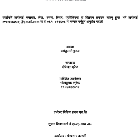
तपाईंपनि हामीलाई समाचार, लेख, रचना, बिचार, प्रतिक्रिया वा विज्ञापन छपाउन चाहनु हुन्छ भने हामीलाई
everestawaj@gmail.com मा वा ०६१–४१९६०८ मा सम्पर्क गर्नुहुन अनुरोध गर्दछौं ।
अध्यक्ष
कर्मकुमारी गुरुङ
सम्पादक
दीपेन्द्र श्रेष्ठ
मार्केटिङ डाइरेक्टर
भोलाकुमार श्रेष्ठ
९८५६०२२३१९
एभरेस्ट मिडिया हाउस प्रा.लि
सूचना बिभाग दर्ता नं:
२०४३/०७७ -७८
कार्यालय :
पोखरा ५ कास्की