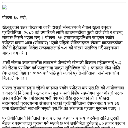
पोखरा ३० भदौ,
खेलकुदको शहर पोखरामा जारी दोस्रो संस्करणको नेपाल खुला स्नूकर
प्रतियोगिता–२०८२ को उपाधिको लागि काठमाण्डौंका फुर्वा दोर्जे शेर्पा र वाङचु
तामाङ भिड्ने भएका छन् । पोखरा–१७ ड्यामसाइडस्थित फाइनल स्कोर
स्पोट्र्स बारमा आज (सोमबार) भएको पहिलो सेमिफाइनल खेलमा काठमाण्डौंका
शेर्पाले हेटौडाका नितेश खण्डवाललाई ५-१ को सेटमा पराजित गर्दै फाइनलमा
यात्रा तय गरे ।
अर्को खेलमा काठमाण्डौंकै तामाङले पोखरेली खेलाडी विकास मर्हजनलाई ५-२
को सेटमा पराजित गर्दै फाइनलमा यात्रा सुनिश्चित गरे । फाइनल खेल भोलि
(मंगलबार) बिहान १०ः०० बजे पछि हुने भएको प्रतियोगिताका संयोजक सोम
बि.क.ले बताए ।
पोखरा ड्यामसाइडमा रहेको फाइनल स्कोर स्पोट्र्स बार प्रा.लि.को आयोजनामा
र कास्की बिलियार्ड स्नूकर तथा पुल संघको विशेष सहयोगमा पुनः दोश्रो पटक
उक्त प्रतियोगिता पोखरामा भदौं १७ गते देखि सुरु भएको हो । पोखरा
महानगरको प्रबद्र्धनमा संचालन भएको प्रतियोगितामा देशभरबाट १ सय ३६
जना खेलाडीको सहभागि भएको प्रा.लि.का संचालक प्रताप गुरुङले बताए ।
प्रतियोगिताको विजेताले नगद २ लाख २ हजार २ सय २ रुपैया सहित ट्रफी,
मेडल र प्रमाणपत्र प्राप्त गर्ने भएको छ भने उपविजेता हुनेलाई ८० हजार प्रदान