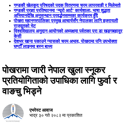
गण्डकी खेलकुद परिषदको पदक वितरणमा चरम लापरवाही र मिलेमतो
गण्डकी प्रज्ञा प्रतिष्ठानमा ‘न्यूरो आर्ट’ कार्यशाला, भाषा शुद्धता
अभियानदेखि अनुसन्धान प्रवर्द्धनसम्मका कार्यक्रम हुँदै
पोखरा महानगरपालिका प्रमुख आचार्यसँग नेपालका लागि इजरायली
राजदूतको भेट
विश्वविद्यालय अनुदान आयोगको अध्यक्षमा पर्वतका प्रा डा खड्गबहादुर
केसी
देशभर खाना पकाउने ग्यासको चरम अभाव, पोखरामा पनि उपभोक्ता
घण्टौँ लाइनमा बस्न बाध्य
पोखरामा जारी नेपाल खुला स्नूकर
प्रतियोगिताको उपाधिका लागि फुर्वा र
वाङचु भिड्ने
एभरेस्ट आवाज
भाद्र ३० गते २०८२ मा प्रकाशित