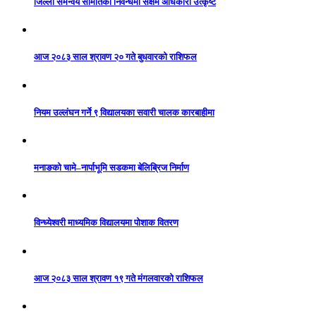
जिल्ला समन्वय समितिको निवन्धमा सक्षम अधिकारी उत्कृष्ट
आज २०८३ साल श्रावण २० गते बुधवारको राशिफल
नियम उल्लंघन गर्ने ९ विद्यालयका सवारी चालक कारबाहीमा
मनाङको चामे–नार्पाभूमि सडकमा बेलिब्रिज निर्माण
विन्ध्येश्वरी माध्यमिक विद्यालयमा पोशाक वितरण
आज २०८३ साल श्रावण १९ गते मंगलवारको राशिफल