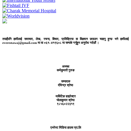
तपाईंपनि हामीलाई समाचार, लेख, रचना, बिचार, प्रतिक्रिया वा विज्ञापन छपाउन चाहनु हुन्छ भने हामीलाई
everestawaj@gmail.com मा वा ०६१–४१९६०८ मा सम्पर्क गर्नुहुन अनुरोध गर्दछौं ।
अध्यक्ष
कर्मकुमारी गुरुङ
सम्पादक
दीपेन्द्र श्रेष्ठ
मार्केटिङ डाइरेक्टर
भोलाकुमार श्रेष्ठ
९८५६०२२३१९
एभरेस्ट मिडिया हाउस प्रा.लि