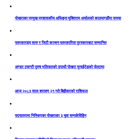
पोखराका प्रमुख प्रशासकीय अधिकृत मुक्तिराम अर्यालको काठमाण्डौंमा सरुवा
पत्रकारद्वय सारु र जिटी कञ्चन पत्रकारिता पुरस्कारबाट सम्मानित
अण्डर ट्वान्टी पुरुष भलिवलको उपाधी पोखरा युनाईटेडको पोल्टामा
आज २०८३ साल श्रावण २१ गते बिहीवारको राशिफल
पदयात्रामा निस्किएका पोखराका ३ युवा सम्पर्कविहिन