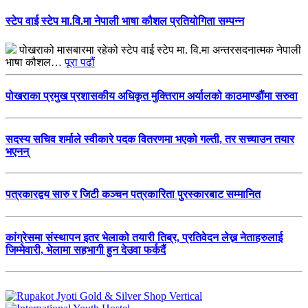
स्टेप वाई स्टेप मा.वि.मा नेपाली भाषा कौशल प्रतियोगिता सम्पन्न
पोखराको मासबारमा रहेको स्टेप वाई स्टेप मा. वि.मा अन्तरसदनात्मक नेपाली
भाषा कौशल…
पूरा पढौं
पोखराका प्रमुख प्रशासकीय अधिकृत मुक्तिराम अर्यालको काठमाण्डौंमा सरुवा
सदस्य सचिव शर्माले स्वीकारे पदक वितरणमा भएको गल्ती, तर सच्याउन तयार
भएनन्
पत्रकारद्वय सारु र जिटी कञ्चन पत्रकारिता पुरस्कारबाट सम्मानित
कांग्रेसमा संस्थापन इतर भेलाको तयारी तिब्र, प्रतिवेदन लेख्न नेताहरुलाई
जिम्मेवारी, भेलामा सहभागी हुन देउवा फर्कदैं