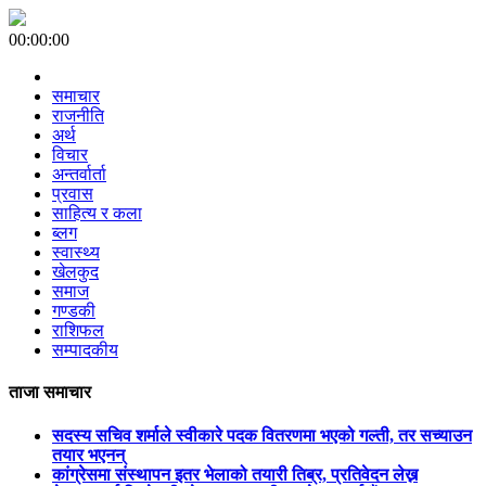
00:00:00
समाचार
राजनीति
अर्थ
विचार
अन्तर्वार्ता
प्रवास
साहित्य र कला
ब्लग
स्वास्थ्य
खेलकुद
समाज
गण्डकी
राशिफल
सम्पादकीय
ताजा समाचार
सदस्य सचिव शर्माले स्वीकारे पदक वितरणमा भएको गल्ती, तर सच्याउन
तयार भएनन्
कांग्रेसमा संस्थापन इतर भेलाको तयारी तिब्र, प्रतिवेदन लेख्न