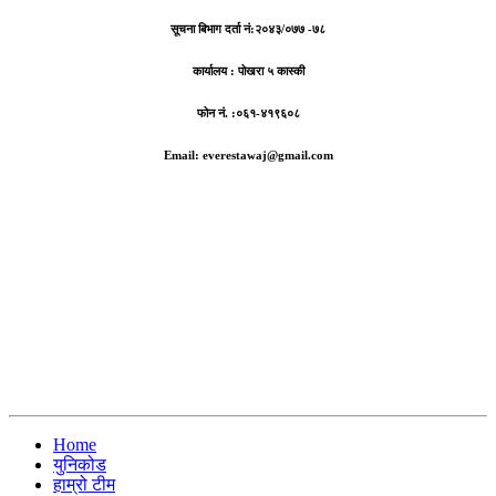
सूचना बिभाग दर्ता नं:
२०४३/०७७ -७८
कार्यालय :
पोखरा ५ कास्की
फोन नं. :०६१-४१९६०८
Email: everestawaj@gmail.com
Home
युनिकोड
हाम्रो टीम