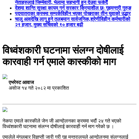
नेताहरुलाई जिम्मेवारी, भेलामा सहभागी हुन देउवा फर्कदैं
देशमा शान्ति सुरक्षा कायम गर्न सरकार क्रियाशील छः गृहमन्त्री गुरुङ
पदयात्राका क्रममा सम्पर्कविहीन भएका पोखराका तीन युवाको उद्धार
चालु आवदेखि लागु हुने तलबमान सार्वजनिक,श्रेणीविहीन कर्मचारीको
२९ हजार, मुख्य सचिवको ९० हजार बढी
विध्वंशकारी घटनामा संलग्न दोषीलाई
कारवाही गर्न एमाले कास्कीको माग
एभरेस्ट आवाज
असाेज १४ गते २०८२ मा प्रकाशित
नेकपा एमाले कास्कीले जेन जी आन्दोलनका क्रममा भदौं २४ गते भएको
विध्वंशकारी घटनामा संलग्न दोषीलाई कारवाही गर्न माग गरेको छ ।
एमालेले मंगलबार विज्ञप्ती जारी गरी गृह मन्त्रालयले आन्दोलनमा संलग्नलाई