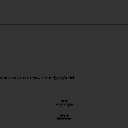
aj@gmail.com मा वा ०६१–४१९६०८ मा सम्पर्क गर्नुहुन अनुरोध गर्दछौं ।
अध्यक्ष
कर्मकुमारी गुरुङ
सम्पादक
दीपेन्द्र श्रेष्ठ