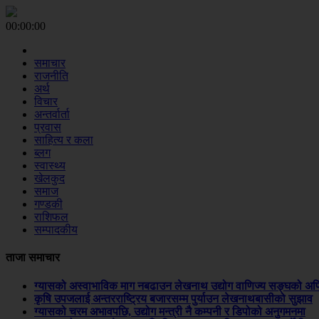
00:00:00
समाचार
राजनीति
अर्थ
विचार
अन्तर्वार्ता
प्रवास
साहित्य र कला
ब्लग
स्वास्थ्य
खेलकुद
समाज
गण्डकी
राशिफल
सम्पादकीय
ताजा समाचार
ग्यासको अस्वाभाविक माग नबढाउन लेखनाथ उद्योग वाणिज्य सङ्घको अ
कृषि उपजलाई अन्तरराष्ट्रिय बजारसम्म पुर्याउन लेखनाथबासीको सुझाव
ग्यासको चरम अभावपछि, उद्योग मन्त्री नै कम्पनी र डिपोको अनुगमनमा