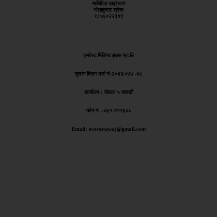
मार्केटिङ डाइरेक्टर
भोलाकुमार श्रेष्ठ
९८५६०२२३१९
एभरेस्ट मिडिया हाउस प्रा.लि
सूचना बिभाग दर्ता नं:
२०४३/०७७ -७८
कार्यालय :
पोखरा ५ कास्की
फोन नं. :०६१-४१९६०८
Email: everestawaj@gmail.com