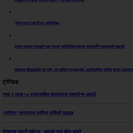
शिशुवामा निःशुल्क स्वास्थ्य शिविर, १५० बढी लाभान्वित
‘पेन्सन पट्टा’को टिजर सार्वजनिक
पोउवा संघद्वारा देउखुरी उवा संघको प्रतिनिधिमण्डलाई स्वागतसँगै सहकार्यको सहमति
पोखरामा बीवाइडीको पूर्ण थ्री–एस सुविधा सञ्चालनमा, आधिकारिक सर्भिस सेन्टर उद्घाट
ट्रेन्डिङ
नगद ६ लाख ५० हजारसहित मदरल्याण्ड एक्सलेन्स अवार्ड
‘प्रतिभा’ उत्पादनमा प्रतिभा माविको छलाङ
पोखरामा सवारी दुर्घटना : बुवाको मृत्यु छोरा घाइते