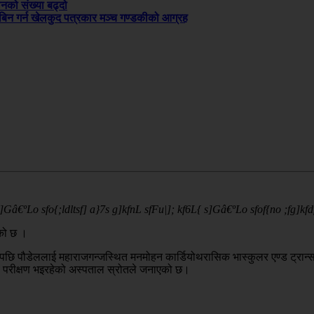
ानको संख्या बढ्दो
न गर्न खेलकुद पत्रकार मञ्च गण्डकीको आग्रह
]Gâ€ºLo sfo{;ldltsf] a}7s g]kfnL sfFu|]; kf6L{ s]Gâ€ºLo sfof{no ;fg]kfdf c
एको छ ।
पछि पौडेललाई महाराजगन्जस्थित मनमोहन कार्डियोथरासिक भास्कुलर एण्ड ट्रान्
य परीक्षण भइरहेको अस्पताल स्रोतले जनाएको छ।