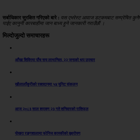
सर्बाधिकार सुरक्षित गरिएको बारे :
यस एभरेस्ट आवाज डटकमबाट सम्प्रेषित कुनैपनि
पाईए कानुनी कारबाहीमा जान बाध्य हुने जानकारी गराउँछौं ।
मिल्दोजुल्दो समाचारहरू
आँखा शिविरमा पाँच सय लाभान्वित, २२ जनाको थप उपचार
खौलालाँकुरीको रक्तदानमा ५४ युनिट संकलन
आज २०८३ साल श्रावण २३ गते शनिवारको राशिफल
पोखरा रङ्गशालामा फोनिज कास्कीको वृक्षरोपण