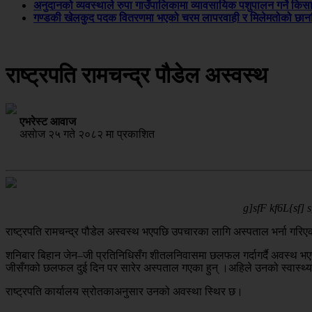
अनुदानको व्यवस्थाले रुपा गाउँपालिकामा व्यावसायिक पशुपालन गर्ने किस
गण्डकी खेलकुद पदक वितरणमा भएको चरम लापरवाही र मिलेमतोको छानबि
राष्ट्रपति रामचन्द्र पौडेल अस्वस्थ
एभरेस्ट आवाज
असाेज २५ गते २०८२ मा प्रकाशित
g]sfF kf6L{sf] s
राष्ट्रपति रामचन्द्र पौडेल अस्वस्थ भएपछि उपचारका लागि अस्पताल भर्ना गरि
शनिबार बिहान जेन–जी प्रतिनिधिसँग शीतलनिवासमा छलफल गर्दागर्दै अवस्थ भए
जीसँगको छलफल दुई दिन पर सारेर अस्पताल गएका हुन् ।अहिले उनको स्वास्थ्
राष्ट्रपति कार्यालय स्रोतकाअनुसार उनको अवस्था स्थिर छ।