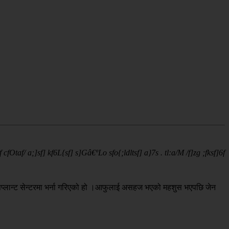
fOtaf/ a;]sf] kf6L{sf] s]Gâ€ºLo sfo{;ldltsf] a}7s . tl:a/M /f]zg ;fksf]6f
सप्लान्ट सेन्टरमा भर्ना गरिएको हो ।आफुलाई असहज भएको महशुस भएपछि जेन