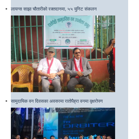
लायन्स साझा चौतारीको रक्तदानमा, ५५ युनिट संकलन
सामुदायिक वन दिवसका अवसरमा रातोपैह्रा वनमा वृक्षरोपण