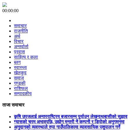
00:00:00
समाचार
राजनीति
अर्थ
विचार
अन्तर्वार्ता
प्रवास
साहित्य र कला
ब्लग
स्वास्थ्य
खेलकुद
समाज
गण्डकी
राशिफल
सम्पादकीय
ताजा समाचार
कृषि उपजलाई अन्तरराष्ट्रिय बजारसम्म पुर्याउन लेखनाथबासीको सुझाव
ग्यासको चरम अभावपछि, उद्योग मन्त्री नै कम्पनी र डिपोको अनुगमनमा
अनुदानको व्यवस्थाले रुपा गाउँपालिकामा व्यावसायिक पशुपालन गर्ने