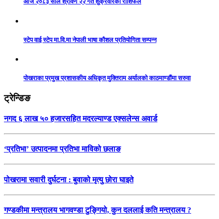
आज २०८३ साल श्रावण २२ गते शुक्रवारको राशिफल
स्टेप वाई स्टेप मा.वि.मा नेपाली भाषा कौशल प्रतियोगिता सम्पन्न
पोखराका प्रमुख प्रशासकीय अधिकृत मुक्तिराम अर्यालको काठमाण्डौंमा सरुवा
ट्रेन्डिङ
नगद ६ लाख ५० हजारसहित मदरल्याण्ड एक्सलेन्स अवार्ड
‘प्रतिभा’ उत्पादनमा प्रतिभा माविको छलाङ
पोखरामा सवारी दुर्घटना : बुवाको मृत्यु छोरा घाइते
गण्डकीमा मन्त्रालय भागवण्डा टुङ्गियो, कुन दललाई कति मन्त्रालय ?