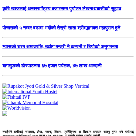
कृषि उपजलाई अन्तरराष्ट्रिय बजारसम्म पुर्याउन लेखनाथबासीको सुझाव
पोखराको ५ नम्वर वडामा भदौंको तेस्रो साता श्रीमद्भागवत महापुराण हुने
ग्यासको चरम अभावपछि, उद्योग मन्त्री नै कम्पनी र डिपोको अनुगमनमा
बागलुङको ढोरपाटनमा ३७ हजार पर्यटक, ४७ लाख आम्दानी
तपाईंपनि हामीलाई समाचार, लेख, रचना, बिचार, प्रतिक्रिया वा विज्ञापन छपाउन चाहनु हुन्छ भने हामीलाई
everestawaj@gmail.com मा वा ०६१–४१९६०८ मा सम्पर्क गर्नुहुन अनुरोध गर्दछौं ।