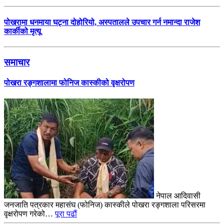
पोखरामा धनमाया घट्ना दोहोरियो, अस्पतालले उपचार गर्न नमान्दा राजेश
कार्कीको मृत्यू
समाचार
पोखरा रङ्गशालामा फोनिज कास्कीको वृक्षरोपण
नेपाल आदिवासी
जनजाति पत्रकार महासंघ (फोनिज) कास्कीले पोखरा रङ्गशाला परिसरमा
वृक्षरोपण गरेको…
पूरा पढौं