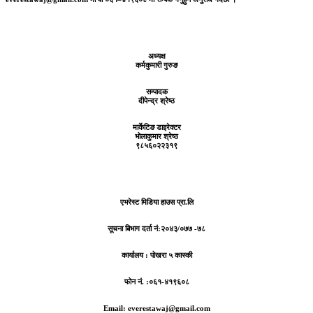
अध्यक्ष
कर्मकुमारी गुरुङ
सम्पादक
दीपेन्द्र श्रेष्ठ
मार्केटिङ डाइरेक्टर
भोलाकुमार श्रेष्ठ
९८५६०२२३१९
एभरेस्ट मिडिया हाउस प्रा.लि
सूचना बिभाग दर्ता नं:
२०४३/०७७ -७८
कार्यालय :
पोखरा ५ कास्की
फोन नं. :०६१-४१९६०८
Email: everestawaj@gmail.com