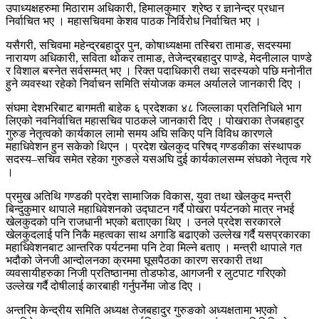
उपाध्यक्षहरुमा मिठाराम अधिकारी, हिमालकुमार श्रेष्ठ र ज्ञानेन्द्र प्रधान
निर्वाचित भए । महासचिवमा केशव पाठक निर्विरोध निर्वाचित भए ।
यसैगरी, सचिवमा महेन्द्रबहादुर पुन, कोषाध्यक्षमा तस्बिरा तामाङ, सदस्यमा
नारायण अधिकारी, सविता थोकर तामाङ, तेजेन्द्रबहादुर पाण्डे, मेदनीलाल पाण्डे
र विशाल बस्नेत सर्वसम्मत् भए । रिक्त पदाधिकारी तथा सदस्यको पछि मनोनीत
हुने व्यवस्था रहेको निर्वाचन समिति संयोजक कमल अर्यालले जानकारी दिए ।
संघमा देशभरिबाट बागमती बाहेक ६ प्रदेशका ४८ जिल्लाका प्रतिनिधिले भाग
लिएको नवनिर्वाचित महासचिव पाठकले जानकारी दिए । पोखराका तेजबहादुर
गुरुङ नेतृत्वको कार्यकाल लामो समय अघि सकिए पनि विविध कारणले
महाधिवेशन हुन सकेको थिएन । प्रदेश खेलकुद परिषद् गण्डकीका संस्थापक
सदस्य–सचिव समेत रहेका गुरुङले यसअघि दुई कार्यकालसम्म संघको नेतृत्व गरे
।
प्रमुख अतिथि गण्डकी प्रदेश सामाजिक विकास, युवा तथा खेलकुद मन्त्री
बिन्दुकुमार थापाले महाधिवेशनको उद्घाटन गर्दै पोखरा पर्यटनको मात्र नभई
खेलकुदको पनि राजधानी भएको बताएका थिए । उनले प्रदेश सरकारले
खेलकुदलाई पनि निकै महत्वका साथ अगाडि बढाएको उल्लेख गर्दै यसप्रकारका
महाधिवेशनबाट आन्तरिक पर्यटनमा पनि टेवा मिल्ने बताए । मन्त्री थापाले गत
भदौको जेनजी आन्दोलनका क्रममा घूसपैठका कारण सरकारी तथा
व्यवसायीहरुका निजी प्रतिष्ठानमा तोडफोड, आगजनी र लुटपाट गरिएको
उल्लेख गर्दै दोषीलाई कारबाही गर्नुपर्नेमा जोड दिए ।
अन्तरिम केन्द्रीय समिति अध्यक्ष तेजबहादुर गुरुङको अध्यक्षतामा भएको