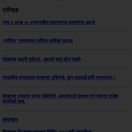
ट्रेन्डिङ
नगद ६ लाख ५० हजारसहित मदरल्याण्ड एक्सलेन्स अवार्ड
‘प्रतिभा’ उत्पादनमा प्रतिभा माविको छलाङ
पोखरामा सवारी दुर्घटना : बुवाको मृत्यु छोरा घाइते
गण्डकीमा मन्त्रालय भागवण्डा टुङ्गियो, कुन दललाई कति मन्त्रालय ?
पोखरामा धनमाया घट्ना दोहोरियो, अस्पतालले उपचार गर्न नमान्दा राजेश
कार्कीको मृत्यू
समाचार
शिशुवामा निःशुल्क स्वास्थ्य शिविर, १५० बढी लाभान्वित