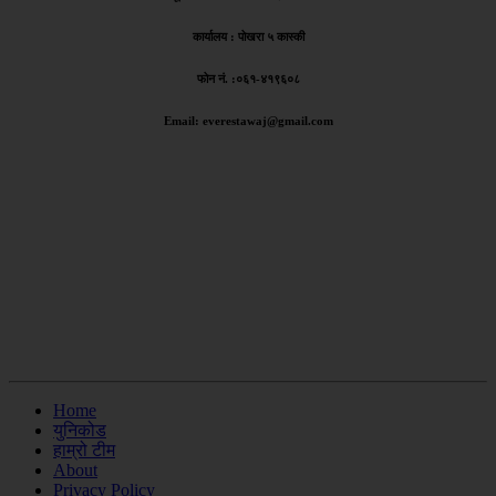
कार्यालय :
पोखरा ५ कास्की
फोन नं. :०६१-४१९६०८
Email: everestawaj@gmail.com
Home
युनिकोड
हाम्रो टीम
About
Privacy Policy