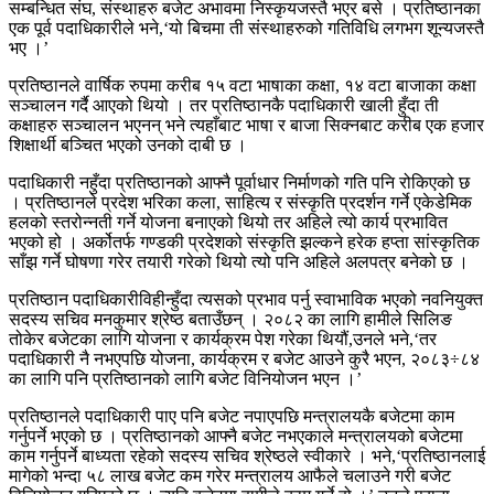
सम्बन्धित संघ, संस्थाहरु बजेट अभावमा निस्कृयजस्तै भएर बसे । प्रतिष्ठानका
एक पूर्व पदाधिकारीले भने,‘यो बिचमा ती संस्थाहरुको गतिविधि लगभग शून्यजस्तै
भए ।’
प्रतिष्ठानले वार्षिक रुपमा करीब १५ वटा भाषाका कक्षा, १४ वटा बाजाका कक्षा
सञ्चालन गर्दै आएको थियो । तर प्रतिष्ठानकै पदाधिकारी खाली हुँदा ती
कक्षाहरु सञ्चालन भएनन् भने त्यहाँबाट भाषा र बाजा सिक्नबाट करीब एक हजार
शिक्षार्थी बञ्चित भएको उनको दाबी छ ।
पदाधिकारी नहुँदा प्रतिष्ठानको आफ्नै पूर्वाधार निर्माणको गति पनि रोकिएको छ
। प्रतिष्ठानले प्रदेश भरिका कला, साहित्य र संस्कृति प्रदर्शन गर्ने एकेडेमिक
हलको स्तरोन्नती गर्ने योजना बनाएको थियो तर अहिले त्यो कार्य प्रभावित
भएको हो । अर्कोतर्फ गण्डकी प्रदेशको संस्कृति झल्कने हरेक हप्ता सांस्कृतिक
साँझ गर्ने घोषणा गरेर तयारी गरेको थियो त्यो पनि अहिले अलपत्र बनेको छ ।
प्रतिष्ठान पदाधिकारीविहीन्हुँदा त्यसको प्रभाव पर्नु स्वाभाविक भएको नवनियुक्त
सदस्य सचिव मनकुमार श्रेष्ठ बताउँछन् । २०८२ का लागि हामीले सिलिङ
तोकेर बजेटका लागि योजना र कार्यक्रम पेश गरेका थियौं,उनले भने,‘तर
पदाधिकारी नै नभएपछि योजना, कार्यक्रम र बजेट आउने कुरै भएन, २०८३÷८४
का लागि पनि प्रतिष्ठानको लागि बजेट विनियोजन भएन ।’
प्रतिष्ठानले पदाधिकारी पाए पनि बजेट नपाएपछि मन्त्रालयकै बजेटमा काम
गर्नुपर्ने भएको छ । प्रतिष्ठानको आफ्नै बजेट नभएकाले मन्त्रालयको बजेटमा
काम गर्नुपर्ने बाध्यता रहेको सदस्य सचिव श्रेष्ठले स्वीकारे । भने,‘प्रतिष्ठानलाई
मागेको भन्दा ५८ लाख बजेट कम गरेर मन्त्रालय आफैले चलाउने गरी बजेट