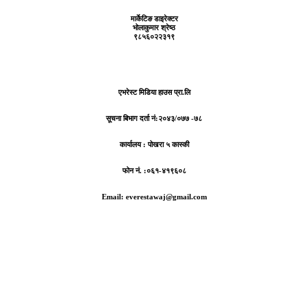
मार्केटिङ डाइरेक्टर
भोलाकुमार श्रेष्ठ
९८५६०२२३१९
एभरेस्ट मिडिया हाउस प्रा.लि
सूचना बिभाग दर्ता नं:
२०४३/०७७ -७८
कार्यालय :
पोखरा ५ कास्की
फोन नं. :०६१-४१९६०८
Email: everestawaj@gmail.com