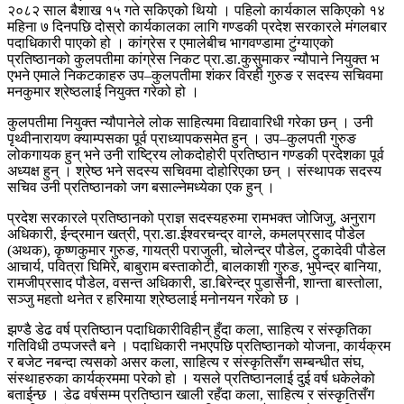
२०८२ साल बैशाख १५ गते सकिएको थियो । पहिलो कार्यकाल सकिएको १४
महिना ७ दिनपछि दोस्रो कार्यकालका लागि गण्डकी प्रदेश सरकारले मंगलबार
पदाधिकारी पाएको हो । कांग्रेस र एमालेबीच भागवण्डामा टुंग्याएको
प्रतिष्ठानको कुलपतीमा कांग्रेस निकट प्रा.डा.कुसुमाकर न्यौपाने नियुक्त भ
एभने एमाले निकटकाहरु उप–कुलपतीमा शंकर विरही गुरुङ र सदस्य सचिवमा
मनकुमार श्रेष्ठलाई नियुक्त गरेको हो ।
कुलपतीमा नियुक्त न्यौपानेले लोक साहित्यमा विद्यावारिधी गरेका छन् । उनी
पृथ्वीनारायण क्याम्पसका पूर्व प्राध्यापकसमेत हुन् । उप–कुलपती गुरुङ
लोकगायक हुन् भने उनी राष्ट्रिय लोकदोहोरी प्रतिष्ठान गण्डकी प्रदेशका पूर्व
अध्यक्ष हुन् । श्रेष्ठ भने सदस्य सचिवमा दोहोरिएका छन् । संस्थापक सदस्य
सचिव उनी प्रतिष्ठानको जग बसाल्नेमध्येका एक हुन् ।
प्रदेश सरकारले प्रतिष्ठानको प्राज्ञ सदस्यहरुमा रामभक्त जोजिजु, अनुराग
अधिकारी, ईन्द्रमान खत्री, प्रा.डा.ईश्वरचन्द्र वाग्ले, कमलप्रसाद पौडेल
(अथक), कृष्णकुमार गुरुङ, गायत्री पराजुली, चोलेन्द्र पौडेल, टुकादेवी पौडेल
आचार्य, पवित्रा घिमिरे, बाबुराम बस्ताकोटी, बालकाशी गुरुङ, भुपेन्द्र बानिया,
रामजीप्रसाद पौडेल, वसन्त अधिकारी, डा.बिरेन्द्र पुडासैनी, शान्ता बास्तोला,
सञ्जु महतो थनेत र हरिमाया श्रेष्ठलाई मनोनयन गरेको छ ।
झण्डै डेढ वर्ष प्रतिष्ठान पदाधिकारीविहीन् हुँदा कला, साहित्य र संस्कृतिका
गतिविधी ठप्पजस्तै बने । पदाधिकारी नभएपछि प्रतिष्ठानको योजना, कार्यक्रम
र बजेट नबन्दा त्यसको असर कला, साहित्य र संस्कृतिसँग सम्बन्धीत संघ,
संस्थाहरुका कार्यक्रममा परेको हो । यसले प्रतिष्ठानलाई दुई वर्ष धकेलेको
बताईन्छ । डेढ वर्षसम्म प्रतिष्ठान खाली रहँदा कला, साहित्य र संस्कृतिसँग