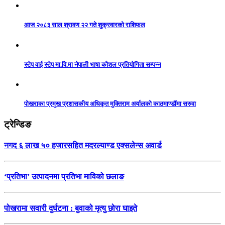
आज २०८३ साल श्रावण २२ गते शुक्रवारको राशिफल
स्टेप वाई स्टेप मा.वि.मा नेपाली भाषा कौशल प्रतियोगिता सम्पन्न
पोखराका प्रमुख प्रशासकीय अधिकृत मुक्तिराम अर्यालको काठमाण्डौंमा सरुवा
ट्रेन्डिङ
नगद ६ लाख ५० हजारसहित मदरल्याण्ड एक्सलेन्स अवार्ड
‘प्रतिभा’ उत्पादनमा प्रतिभा माविको छलाङ
पोखरामा सवारी दुर्घटना : बुवाको मृत्यु छोरा घाइते