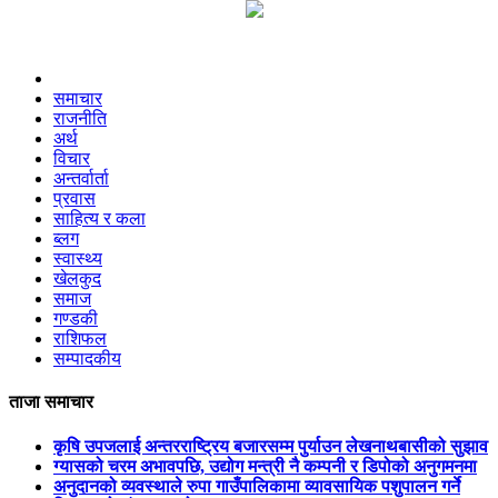
00:00:00
समाचार
राजनीति
अर्थ
विचार
अन्तर्वार्ता
प्रवास
साहित्य र कला
ब्लग
स्वास्थ्य
खेलकुद
समाज
गण्डकी
राशिफल
सम्पादकीय
ताजा समाचार
कृषि उपजलाई अन्तरराष्ट्रिय बजारसम्म पुर्याउन लेखनाथबासीको सुझाव
ग्यासको चरम अभावपछि, उद्योग मन्त्री नै कम्पनी र डिपोको अनुगमनमा
अनुदानको व्यवस्थाले रुपा गाउँपालिकामा व्यावसायिक पशुपालन गर्ने