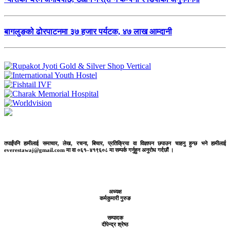
बागलुङको ढोरपाटनमा ३७ हजार पर्यटक, ४७ लाख आम्दानी
तपाईंपनि हामीलाई समाचार, लेख, रचना, बिचार, प्रतिक्रिया वा विज्ञापन छपाउन चाहनु हुन्छ भने हामीलाई
everestawaj@gmail.com मा वा ०६१–४१९६०८ मा सम्पर्क गर्नुहुन अनुरोध गर्दछौं ।
अध्यक्ष
कर्मकुमारी गुरुङ
सम्पादक
दीपेन्द्र श्रेष्ठ