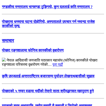
गण्डकीमा मन्त्रालय भागवण्डा टुङ्गियो, कुन दललाई कति मन्त्रालय ?
पोखरामा धनमाया घट्ना दोहोरियो, अस्पतालले उपचार गर्न नमान्दा राजेश
कार्कीको मृत्यू
समाचार
पोखरा रङ्गशालामा फोनिज कास्कीको वृक्षरोपण
नेपाल आदिवासी जनजाति पत्रकार महासंघ (फोनिज) कास्कीले पोखरा
रङ्गशाला परिसरमा वृक्षरोपण गरेको…
पूरा पढौं
कृषि उपजलाई अन्तरराष्ट्रिय बजारसम्म पुर्याउन लेखनाथबासीको सुझाव
पोखराको ५ नम्वर वडामा भदौंको तेस्रो साता श्रीमद्भागवत महापुराण हुने
ग्यासको चरम अभावपछि, उद्योग मन्त्री नै कम्पनी र डिपोको अनुगमनमा