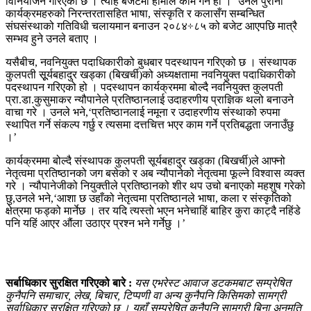
विनियोजन गरिएको छ । त्यहि बजेटमा हामीले काम गर्ने हो ।’ उनले पुराना
कार्यक्रमहरुको निरन्तरतासहित भाषा, संस्कृति र कलासँग सम्बन्धित
संघसंस्थाको गतिविधी चलायमान बनाउन २०८४÷८५ को बजेट आएपछि मात्रै
सम्भव हुने उनले बताए ।
यसैबीच, नवनियुक्त पदाधिकारीको बुधबार पदस्थापन गरिएको छ । संस्थापक
कुलपती सूूर्यबहादुर खड्का (बिखर्ची)को अध्यक्षतामा नवनियुक्त पदाधिकारीको
पदस्थापन गरिएको हो । पदस्थापन कार्यक्रममा बोल्दै नवनियुक्त कुलपती
प्रा.डा.कुसुमाकर न्यौपानेले प्रतिष्ठानलाई उदाहरणीय प्राज्ञिक थलो बनाउने
वाचा गरे । उनले भने,‘प्रतिष्ठानलाई नमूना र उदाहरणीय संस्थाको रुपमा
स्थापित गर्ने संकल्प गर्छु र त्यसमा दत्तचित्त भएर काम गर्ने प्रतिबद्धता जनाउँछु
।’
कार्यक्रममा बोल्दै संस्थापक कुलपती सूर्यबहादुर खड्का (बिखर्ची)ले आफ्नो
नेतृत्वमा प्रतिष्ठानको जग बसेको र अब न्यौपानेको नेतृत्वमा फूल्ने विश्वास व्यक्त
गरे । न्यौपानेजीको नियुक्तीले प्रतिष्ठानको शीर थप उचो बनाएको महशुष गरेको
छु,उनले भने,‘आशा छ उहाँको नेतृत्वमा प्रतिष्ठानले भाषा, कला र संस्कृतिको
क्षेत्रमा फड्को मार्नेछ । तर यदि त्यस्तो भएन भनेचाहिं बाहिर कुरा काट्दै नहिंडे
पनि यहिं आएर औंला उठाएर प्रश्न भने गर्नेछु ।’
सर्बाधिकार सुरक्षित गरिएको बारे :
यस एभरेस्ट आवाज डटकमबाट सम्प्रेषित
कुनैपनि समाचार, लेख, बिचार, टिप्पणी वा अन्य कुनैपनि किसिमको सामग्री
सर्वाधिकार सुरक्षित गरिएको छ । यहाँ सम्प्रेषित कुनैपनि सामग्री बिना अनुमति