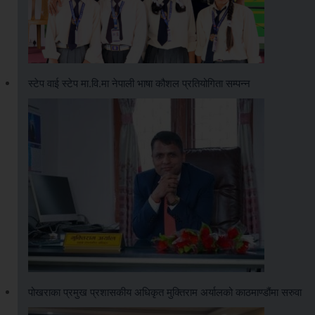
स्टेप वाई स्टेप मा.वि.मा नेपाली भाषा कौशल प्रतियोगिता सम्पन्न
पोखराका प्रमुख प्रशासकीय अधिकृत मुक्तिराम अर्यालको काठमाण्डौंमा सरुवा