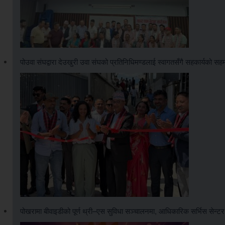
पोउवा संघद्वारा देउखुरी उवा संघको प्रतिनिधिमण्डलाई स्वागतसँगै सहकार्यको सह
पोखरामा बीवाइडीको पूर्ण थ्री–एस सुविधा सञ्चालनमा, आधिकारिक सर्भिस सेन्ट