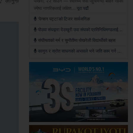
ए कानुनी
पोखरा, २२ साउन — स्वास्थ्य सेवा पहुँचभन्दा बाहिर रहेका
ज्येष्ठ नागरिकलाई लक्षित…
पूरा पढौं
‘पेन्सन पट्टा’को टिजर सार्वजनिक
पोउवा संघद्वारा देउखुरी उवा संघको प्रतिनिधिमण्डलाई स्वागतसँगै सहकार्यको सहमति
संघीयताको मर्म र चुनौतीमा पोखरेली विद्यार्थीको बहस
कानुन र स्रोत साधनको अभावले भने जति काम गर्न सकिएन: जिसस प्रमुख पौडेल