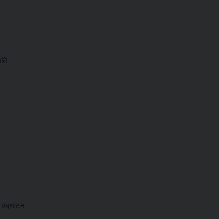
मति
र उद्घाटन