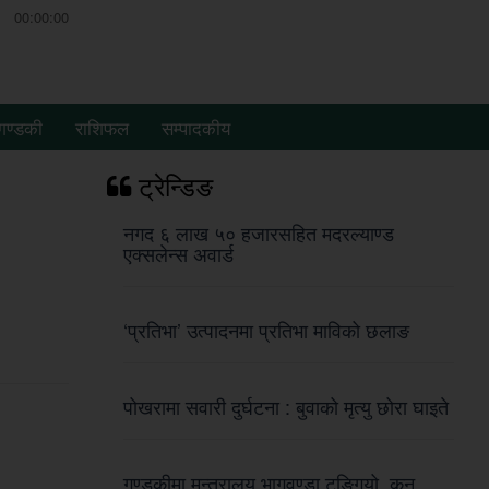
00:00:00
गण्डकी
राशिफल
सम्पादकीय
ट्रेन्डिङ
नगद ६ लाख ५० हजारसहित मदरल्याण्ड
एक्सलेन्स अवार्ड
‘प्रतिभा’ उत्पादनमा प्रतिभा माविको छलाङ
पोखरामा सवारी दुर्घटना : बुवाको मृत्यु छोरा घाइते
गण्डकीमा मन्त्रालय भागवण्डा टुङ्गियो, कुन