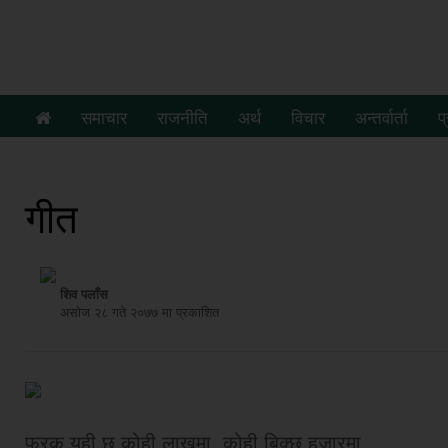
समाचार
राजनीति
अर्थ
विचार
अन्तर्वार्ता
प
गीत
शिव पलाँस
असाेज २८ गते २०७७ मा प्रकाशित
फरक यही छ कोही लाखमा, कोही बिक्छ हजारमा