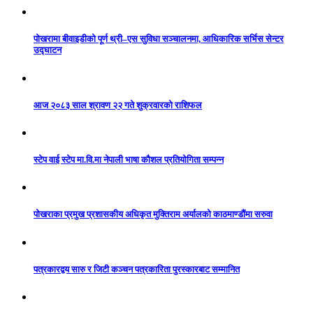
पोखरामा बीवाइडीको पूर्ण थ्री–एस सुविधा सञ्चालनमा, आधिकारिक सर्भिस सेन्टर
उद्घाटन
आज २०८३ साल श्रावण २२ गते शुक्रवारको राशिफल
स्टेप वाई स्टेप मा.वि.मा नेपाली भाषा कौशल प्रतियोगिता सम्पन्न
पोखराका प्रमुख प्रशासकीय अधिकृत मुक्तिराम अर्यालको काठमाण्डौंमा सरुवा
पत्रकारद्वय सारु र जिटी कञ्चन पत्रकारिता पुरस्कारबाट सम्मानित