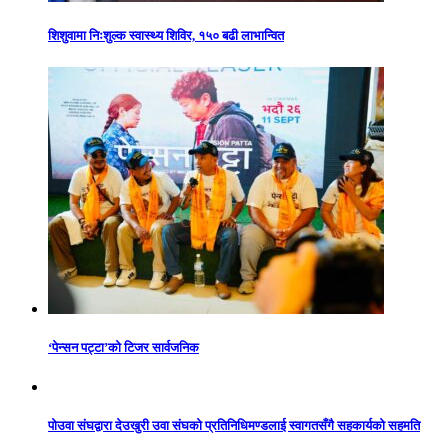
शिशुवामा निःशुल्क स्वास्थ्य शिविर, १५० बढी लाभान्वित
‘पेन्सन पट्टा’को टिजर सार्वजनिक
पोउवा संघद्वारा देउखुरी उवा संघको प्रतिनिधिमण्डलाई स्वागतसँगै सहकार्यको सहमति