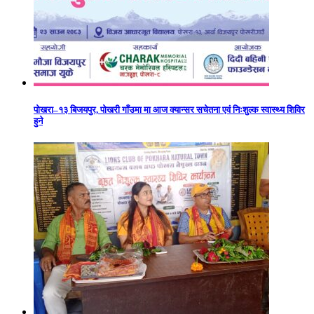
पोखरा–१३ बिजयपुर, पोखरी गाँउमा मा आज क्यान्सर सचेतना एवं निःशुल्क स्वास्थ्य शिविर
हुने