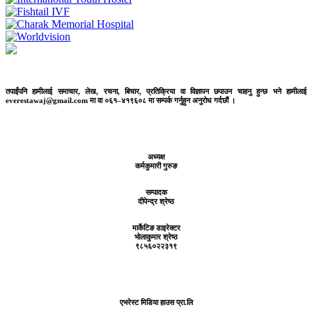
तपाईंपनि हामीलाई समाचार, लेख, रचना, बिचार, प्रतिक्रिया वा विज्ञापन छपाउन चाहनु हुन्छ भने हामीलाई
everestawaj@gmail.com मा वा ०६१–४१९६०८ मा सम्पर्क गर्नुहुन अनुरोध गर्दछौं ।
अध्यक्ष
कर्मकुमारी गुरुङ
सम्पादक
दीपेन्द्र श्रेष्ठ
मार्केटिङ डाइरेक्टर
भोलाकुमार श्रेष्ठ
९८५६०२२३१९
एभरेस्ट मिडिया हाउस प्रा.लि