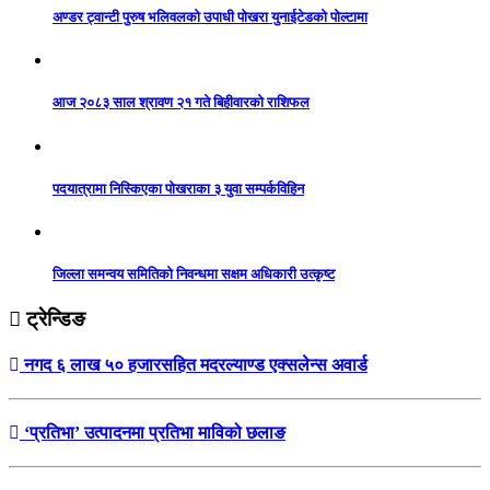
अण्डर ट्वान्टी पुरुष भलिवलको उपाधी पोखरा युनाईटेडको पोल्टामा
आज २०८३ साल श्रावण २१ गते बिहीवारको राशिफल
पदयात्रामा निस्किएका पोखराका ३ युवा सम्पर्कविहिन
जिल्ला समन्वय समितिको निवन्धमा सक्षम अधिकारी उत्कृष्ट
ट्रेन्डिङ
नगद ६ लाख ५० हजारसहित मदरल्याण्ड एक्सलेन्स अवार्ड
‘प्रतिभा’ उत्पादनमा प्रतिभा माविको छलाङ