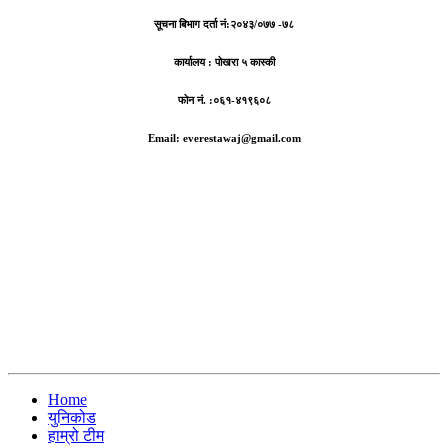
सूचना बिभाग दर्ता नं:
२०४३/०७७ -७८
कार्यालय :
पोखरा ५ कास्की
फोन नं. :०६१-४१९६०८
Email: everestawaj@gmail.com
Home
युनिकोड
हाम्रो टीम