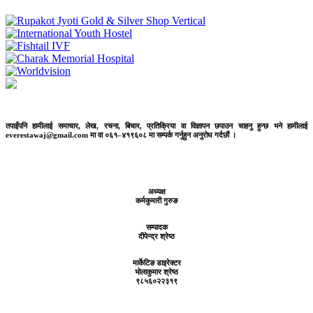
तपाईंपनि हामीलाई समाचार, लेख, रचना, बिचार, प्रतिक्रिया वा विज्ञापन छपाउन चाहनु हुन्छ भने हामीलाई
everestawaj@gmail.com मा वा ०६१–४१९६०८ मा सम्पर्क गर्नुहुन अनुरोध गर्दछौं ।
अध्यक्ष
कर्मकुमारी गुरुङ
सम्पादक
दीपेन्द्र श्रेष्ठ
मार्केटिङ डाइरेक्टर
भोलाकुमार श्रेष्ठ
९८५६०२२३१९