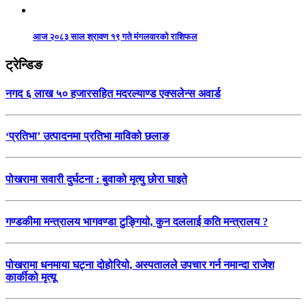
आज २०८३ साल श्रावण १९ गते मंगलवारको राशिफल
ट्रेन्डिङ
नगद ६ लाख ५० हजारसहित मदरल्याण्ड एक्सलेन्स अवार्ड
‘प्रतिभा’ उत्पादनमा प्रतिभा माविको छलाङ
पोखरामा सवारी दुर्घटना : बुवाको मृत्यु छोरा घाइते
गण्डकीमा मन्त्रालय भागवण्डा टुङ्गियो, कुन दललाई कति मन्त्रालय ?
पोखरामा धनमाया घट्ना दोहोरियो, अस्पतालले उपचार गर्न नमान्दा राजेश
कार्कीको मृत्यू