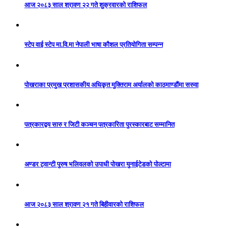
आज २०८३ साल श्रावण २२ गते शुक्रवारको राशिफल
स्टेप वाई स्टेप मा.वि.मा नेपाली भाषा कौशल प्रतियोगिता सम्पन्न
पोखराका प्रमुख प्रशासकीय अधिकृत मुक्तिराम अर्यालको काठमाण्डौंमा सरुवा
पत्रकारद्वय सारु र जिटी कञ्चन पत्रकारिता पुरस्कारबाट सम्मानित
अण्डर ट्वान्टी पुरुष भलिवलको उपाधी पोखरा युनाईटेडको पोल्टामा
आज २०८३ साल श्रावण २१ गते बिहीवारको राशिफल