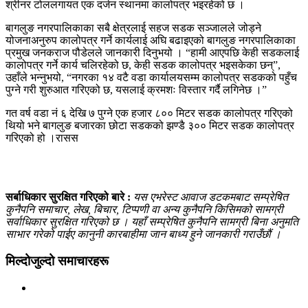
श्रीनर टोललगायत एक दर्जन स्थानमा कालोपत्र भइरहेको छ ।
बागलुङ नगरपालिकाका सबै क्षेत्रलाई सहज सडक सञ्जालले जोड्ने
योजनाअनुरुप कालोपत्र गर्ने कार्यलाई अघि बढाइएको बागलुङ नगरपालिकाका
प्रमुख जनकराज पौडेलले जानकारी दिनुभयो । “हामी आएपछि केही सडकलाई
कालोपत्र गर्ने कार्य चलिरहेको छ, केही सडक कालोपत्र भइसकेका छन्”,
उहाँले भन्नुभयो, “नगरका १४ वटै वडा कार्यालयसम्म कालोपत्र सडकको पहुँच
पुग्ने गरी शुरुआत गरिएको छ, यसलाई क्रमशः विस्तार गर्दै लगिनेछ ।”
गत वर्ष वडा नं ६ देखि ७ पुग्ने एक हजार ८०० मिटर सडक कालोपत्र गरिएको
थियो भने बागलुङ बजारका छोटा सडकको झण्डै ३०० मिटर सडक कालोपत्र
गरिएको हो ।रासस
सर्बाधिकार सुरक्षित गरिएको बारे :
यस एभरेस्ट आवाज डटकमबाट सम्प्रेषित
कुनैपनि समाचार, लेख, बिचार, टिप्पणी वा अन्य कुनैपनि किसिमको सामग्री
सर्वाधिकार सुरक्षित गरिएको छ । यहाँ सम्प्रेषित कुनैपनि सामग्री बिना अनुमति
साभार गरेको पाईए कानुनी कारबाहीमा जान बाध्य हुने जानकारी गराउँछौं ।
मिल्दोजुल्दो समाचारहरू