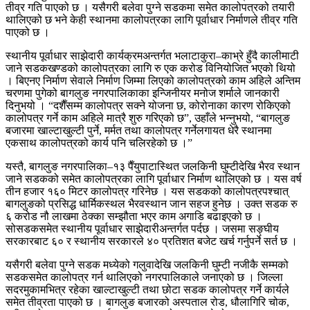
तीव्र गति पाएको छ । यसैगरी बलेवा पुग्ने सडकमा समेत कालोपत्रको तयारी
थालिएको छ भने केही स्थानमा कालोपत्रका लागि पूर्वाधार निर्माणले तीव्र गति
पाएको छ ।
स्थानीय पूर्वाधार साझेदारी कार्यक्रमअन्तर्गत भलाटाकुरा–काभ्रे हुँदै कालीमाटी
जाने सडकखण्डको कालोपत्रका लागि रु एक करोड विनियोजित भएको थियो
। बिएनए निर्माण सेवाले निर्माण जिम्मा लिएको कालोपत्रको काम अहिले अन्तिम
चरणमा पुगेको बागलुङ नगरपालिकाका इन्जिनीयर मनोज शर्माले जानकारी
दिनुभयो । “दशैँसम्म कालोपत्र सक्ने योजना छ, कोरोनाका कारण रोकिएको
कालोपत्र गर्ने काम अहिले मात्रै शुरु गरिएको छ”, उहाँले भन्नुभयो, “बागलुङ
बजारमा खाल्टाखुल्टी पुर्ने, मर्मत तथा कालोपत्र गर्नेलगायत धेरै स्थानमा
एकसाथ कालोपत्रको कार्य पनि चलिरहेको छ ।”
यस्तै, बागलुङ नगरपालिका–१३ पैँयुपाटास्थित जलकिनी घुम्टीदेखि भैरव स्थान
जाने सडकको समेत कालोपत्रका लागि पूर्वाधार निर्माण थालिएको छ । यस वर्ष
तीन हजार १६० मिटर कालोपत्र गरिनेछ । यस सडकको कालोपत्रपश्चात्
बागलुङको प्रसिद्ध धार्मिकस्थल भैरवस्थान जान सहज हुनेछ । उक्त सडक रु
६ करोड नौ लाखमा ठेक्का सम्झौता भएर काम अगाडि बढाइएको छ ।
सोसडकसमेत स्थानीय पूर्वाधार साझेदारीअन्तर्गत पर्दछ । जसमा सङ्घीय
सरकारबाट ६० र स्थानीय सरकारले ४० प्रतिशत बजेट खर्च गर्नुपर्ने सर्त छ ।
यसैगरी बलेवा पुग्ने सडक मध्येको गलुवादेखि जलकिनी घुम्टी नजीकै सम्मको
सडकसमेत कालोपत्र गर्न थालिएको नगरपालिकाले जनाएको छ । जिल्ला
सदरमुकामभित्र रहेका खाल्टाखुल्टी तथा छोटा सडक कालोपत्र गर्ने कार्यले
समेत तीव्रता पाएको छ । बागलुङ बजारको अस्पताल रोड, धौलागिरि चोक,