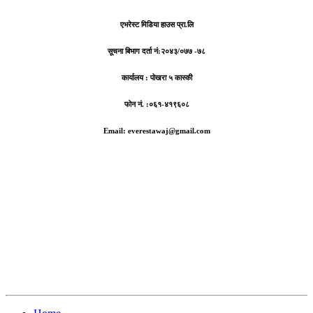
एभरेस्ट मिडिया हाउस प्रा.लि
सूचना बिभाग दर्ता नं:
२०४३/०७७ -७८
कार्यालय :
पोखरा ५ कास्की
फोन नं. :०६१-४१९६०८
Email: everestawaj@gmail.com