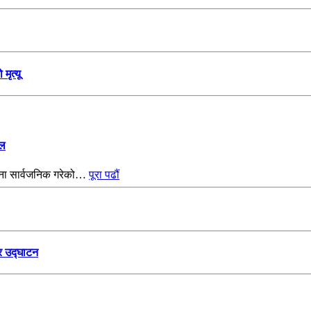
मृत्यू
ेल
ोजना सार्वजनिक गरेको…
पूरा पढौं
र उद्घाटन