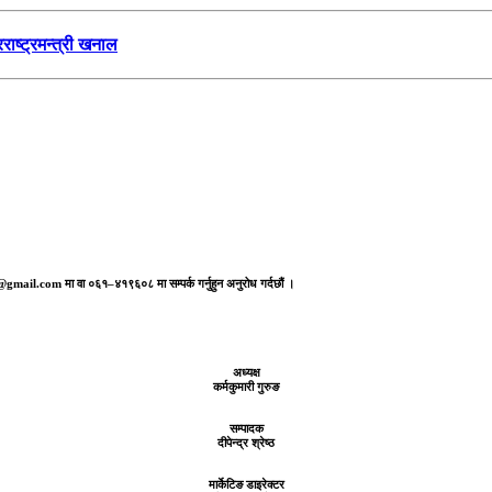
ाष्ट्रमन्त्री खनाल
aj@gmail.com मा वा ०६१–४१९६०८ मा सम्पर्क गर्नुहुन अनुरोध गर्दछौं ।
अध्यक्ष
कर्मकुमारी गुरुङ
सम्पादक
दीपेन्द्र श्रेष्ठ
मार्केटिङ डाइरेक्टर