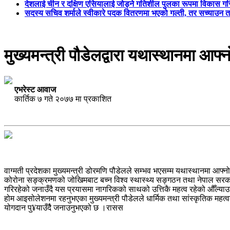
देशलाई चीन र दक्षिण एसियालाई जोड्ने गतिशील पुलका रूपमा विकास गरिन
सदस्य सचिव शर्माले स्वीकारे पदक वितरणमा भएको गल्ती, तर सच्याउन 
मुख्यमन्त्री पौडेलद्वारा यथास्थानमा आ
एभरेस्ट आवाज
कार्तिक ७ गते २०७७ मा प्रकाशित
वाग्मती प्रदेशका मुख्यमन्त्री डोरमणि पौडेलले सम्भव भएसम्म यथास्थानमा आफ्
कोरोना सङ्क्रमणको जोखिमबाट बच्न विश्व स्थास्थ्य सङ्गठन तथा नेपाल सरकारल
गरिरहेको जनाउँदै यस प्रयासमा नागरिकको साथको उत्तिकै महत्व रहेको औँल्या
होम आइसोलेशनमा रहनुभएका मुख्यमन्त्री पौडेलले धार्मिक तथा सांस्कृतिक महत्वक
योगदान पु¥याउँदैै जनाउनुभएको छ ।रासस