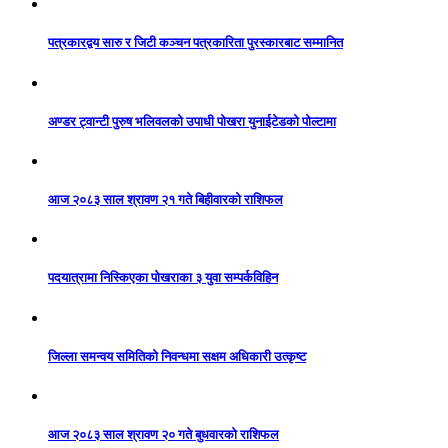
पत्रकारद्वय सारु र जिटी कञ्चन पत्रकारिता पुरस्कारबाट सम्मानित
अण्डर ट्वान्टी पुरुष भलिवलको उपाधी पोखरा युनाईटेडको पोल्टामा
आज २०८३ साल श्रावण २१ गते बिहीवारको राशिफल
पदयात्रामा निस्किएका पोखराका ३ युवा सम्पर्कविहिन
जिल्ला समन्वय समितिको निवन्धमा सक्षम अधिकारी उत्कृष्ट
आज २०८३ साल श्रावण २० गते बुधवारको राशिफल