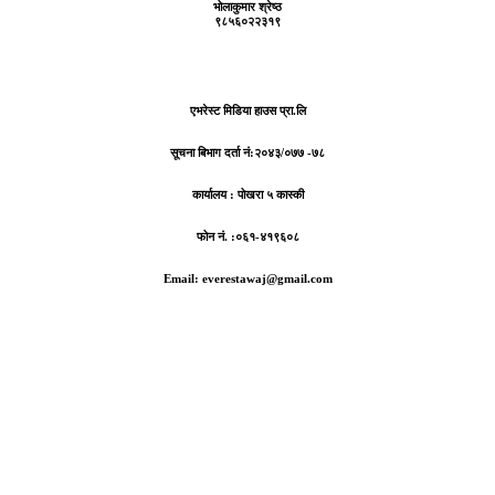
भोलाकुमार श्रेष्ठ
९८५६०२२३१९
एभरेस्ट मिडिया हाउस प्रा.लि
सूचना बिभाग दर्ता नं:
२०४३/०७७ -७८
कार्यालय :
पोखरा ५ कास्की
फोन नं. :०६१-४१९६०८
Email: everestawaj@gmail.com