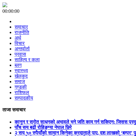
00:00:00
समाचार
राजनीति
अर्थ
विचार
अन्तर्वार्ता
प्रवास
साहित्य र कला
ब्लग
स्वास्थ्य
खेलकुद
समाज
गण्डकी
राशिफल
सम्पादकीय
ताजा समाचार
कानुन र स्रोत साधनको अभावले भने जति काम गर्न सकिएन: जिसस प्रम
पाँच सय बढी रोहिङ्ग्या नेपाल छिरे
२ सय ५० रुपैयाँको सामान किनेका करदाताले पाए, दश लाखको ‘बम्पर’ प