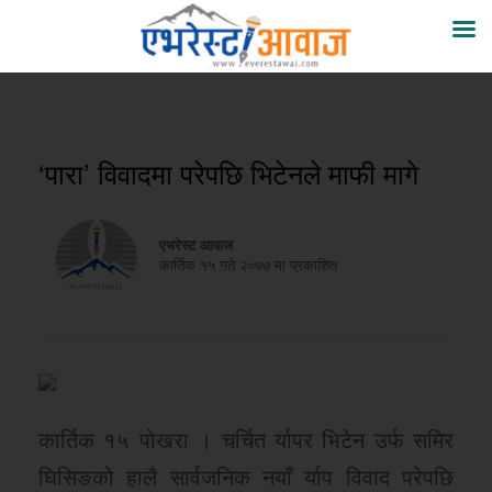
‘पारा’ विवादमा परेपछि भिटेनले माफी मागे
एभरेस्ट आवाज
कार्तिक १५ गते २०७७ मा प्रकाशित
कार्तिक १५ पोखरा । चर्चित र्यापर भिटेन उर्फ समिर
घिसिङको हालै सार्वजनिक नयाँ र्याप विवाद परेपछि