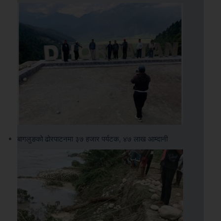
बागलुङको ढोरपाटनमा ३७ हजार पर्यटक, ४७ लाख आम्दानी