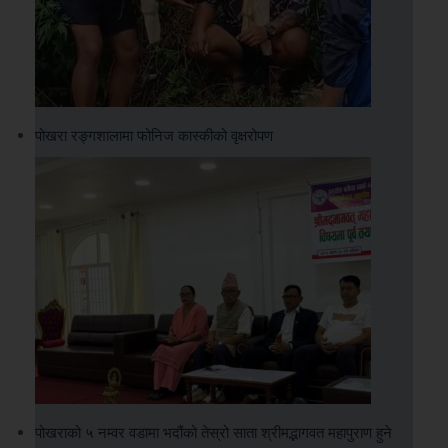
पोखरा रङ्गशालामा फोनिज कास्कीको वृक्षरोपण
पोखराको ५ नम्वर वडामा भदौंको तेस्रो साता श्रीमद्भागवत महापुराण हुने