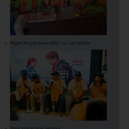
शिशुवामा निःशुल्क स्वास्थ्य शिविर, १५० बढी लाभान्वित
‘पेन्सन पट्टा’को टिजर सार्वजनिक