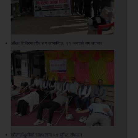
आँखा शिविरमा पाँच सय लाभान्वित, २२ जनाको थप उपचार
खौलालाँकुरीको रक्तदानमा ५४ युनिट संकलन