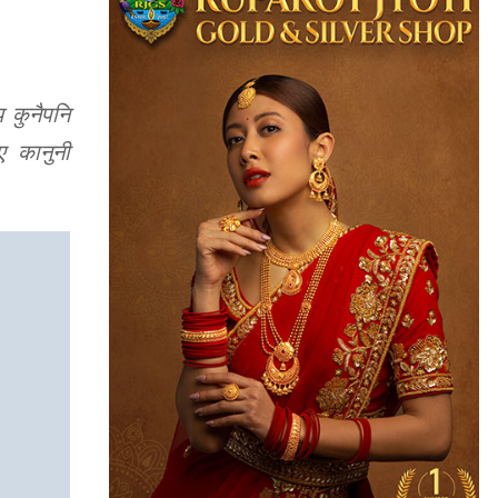
 कुनैपनि
ए कानुनी