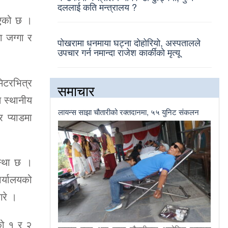
दललाई कति मन्त्रालय ?
 भएको छ ।
 जग्गा र
पोखरामा धनमाया घट्ना दोहोरियो, अस्पतालले
उपचार गर्न नमान्दा राजेश कार्कीको मृत्यू
िटरभित्र
समाचार
त स्थानीय
लायन्स साझा चौतारीको रक्तदानमा, ५५ युनिट संकलन
 प्याडमा
वस्था छ ।
ार्यालयको
गरे ।
ाको १ र २