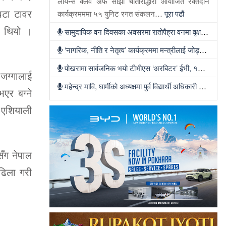
लायन्स क्लव अफ साझा चौतारीद्धारा आयोजित रक्तदान
वटा टावर
कार्यक्रमममा ५५ युनिट रगत संकलन…
पूरा पढौं
ो थियो ।
सामुदायिक वन दिवसका अवसरमा रातोपैह्रा वनमा वृक्षरोपण
‘नागरिक, नीति र नेतृत्व’ कार्यक्रममा मन्त्रीलाई जोड्दै रास्वपा
पोखरामा सार्वजनिक भयो टीभीएस ‘अरबिटर’ ईभी, १५८ किलोमिटर रेन्ज र ३४ लिटर बुट स्पेस
 जग्गालाई
महेन्द्र मावि, घार्मीको अध्यक्षमा पुर्व विद्यार्थी अधिकारी चयन
भएर बग्ने
 एशियाली
सँग नेपाल
 ढिला गरी