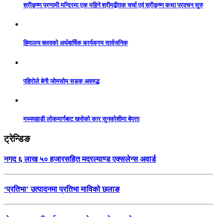
श्रीकृष्ण प्रणामी मन्दिरमा एक महिने श्रीमद्बीतक चर्चा एवं श्रीकृष्ण कथा प्रवचन सुरु
हिमालय क्लवको अर्धबार्षिक कार्यक्रम सार्वजनिक
पहिरोले बेनी जोमसोम सडक अवरुद्ध
मध्यपहाडी लोकमार्गबाट खसेको कार सुनकोशीमा बेपत्ता
ट्रेन्डिङ
नगद ६ लाख ५० हजारसहित मदरल्याण्ड एक्सलेन्स अवार्ड
‘प्रतिभा’ उत्पादनमा प्रतिभा माविको छलाङ