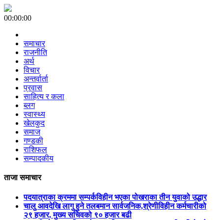
00:00:00
समाचार
राजनीति
अर्थ
विचार
अन्तर्वार्ता
प्रवास
साहित्य र कला
ब्लग
स्वास्थ्य
खेलकुद
समाज
गण्डकी
राशिफल
सम्पादकीय
ताजा समाचार
पदयात्राका क्रममा सम्पर्कविहीन भएका पोखराका तीन युवाको उद्धार
चालु आवदेखि लागु हुने तलबमान सार्वजनिक,श्रेणीविहीन कर्मचारीको
२९ हजार, मुख्य सचिवको ९० हजार बढी