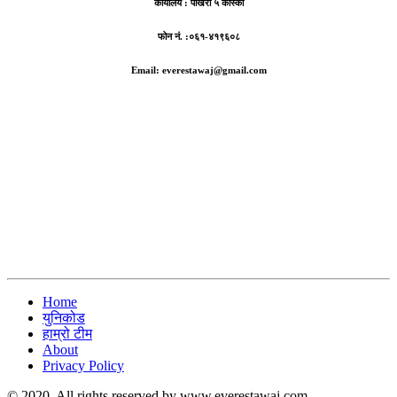
कार्यालय :
पोखरा ५ कास्की
फोन नं. :०६१-४१९६०८
Email: everestawaj@gmail.com
Home
युनिकोड
हाम्रो टीम
About
Privacy Policy
© 2020. All rights reserved by www.everestawaj.com