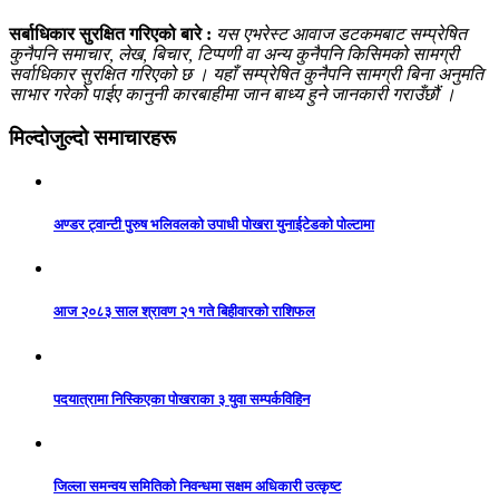
सर्बाधिकार सुरक्षित गरिएको बारे :
यस एभरेस्ट आवाज डटकमबाट सम्प्रेषित
कुनैपनि समाचार, लेख, बिचार, टिप्पणी वा अन्य कुनैपनि किसिमको सामग्री
सर्वाधिकार सुरक्षित गरिएको छ । यहाँ सम्प्रेषित कुनैपनि सामग्री बिना अनुमति
साभार गरेको पाईए कानुनी कारबाहीमा जान बाध्य हुने जानकारी गराउँछौं ।
मिल्दोजुल्दो समाचारहरू
अण्डर ट्वान्टी पुरुष भलिवलको उपाधी पोखरा युनाईटेडको पोल्टामा
आज २०८३ साल श्रावण २१ गते बिहीवारको राशिफल
पदयात्रामा निस्किएका पोखराका ३ युवा सम्पर्कविहिन
जिल्ला समन्वय समितिको निवन्धमा सक्षम अधिकारी उत्कृष्ट