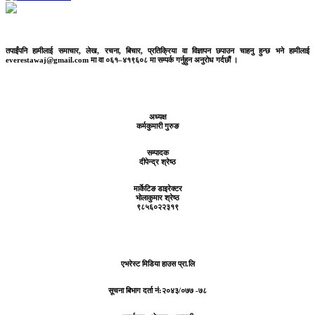
तपाईंपनि हामीलाई समाचार, लेख, रचना, बिचार, प्रतिक्रिया वा विज्ञापन छपाउन चाहनु हुन्छ भने हामीलाई
everestawaj@gmail.com मा वा ०६१–४१९६०८ मा सम्पर्क गर्नुहुन अनुरोध गर्दछौं ।
अध्यक्ष
कर्मकुमारी गुरुङ
सम्पादक
दीपेन्द्र श्रेष्ठ
मार्केटिङ डाइरेक्टर
भोलाकुमार श्रेष्ठ
९८५६०२२३१९
एभरेस्ट मिडिया हाउस प्रा.लि
सूचना बिभाग दर्ता नं:
२०४३/०७७ -७८