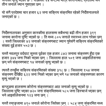
जनाको मृत्यु भएको छ । पछिल्लो २४ घण्टामा मात्रै कोरानोबाट प्रदेशमा थप
तीन जनाले ज्यान गुमाएका छन ।
यो संगै प्रदेशमा चार हजार ६२ जना सक्रिय संक्रमित रहेको निर्देशनालयले
जनाएको छ ।
निर्देशनालयका अनुसार कास्कीमा हालसम्म सबैभन्दा बढी तीन हजार ३९९
जनामा कारोना पुष्टि भएको छ । ति मध्य ८०५ जनाले स्वास्थ्य लाभ गरेका छन्
। यस्तै जिल्लाका ४२ जनाको संक्रमणबाट ज्यान गुमेसंगै सक्रिय संक्रमितको
संख्या दुई हजार ५५२ छ ।
यस्तै नवलपुर वर्दघाट सुस्ता पूर्वका एक हजार ८७२ जनामा संक्रमण हुँदा एक
हजार ३४४ जना निको भएका छन् । जिल्लामा हाल ५०९ जना आइसोलेसनमा
छन् भने संक्रमणबाट १४ जनाको मृत्यु भएको छ ।
त्यस्तै तनहुँमा सक्रिय संक्रमितको संख्या ३१८ छ । जिल्लामा ९५४ जनामा
संक्रमण देखिँदा ६२२ जना निको भएका छन् भने १४ जनाको संक्रमणका कारण
मृत्यु भएको छ ।
बाग्लुङमा हालसम्म कोरोना संक्रमणबाट आठ जनाको मृत्यु भएको छ ।
जिल्लामा पुष्टि भएका ७२० जना संक्रमितमध्य ५८५ जना डिस्चार्ज भएका छन्
भने आइसोलेसनमा १२३ जना छन् ।
यस्तै स्याङ्जामा ४९० जनाले कोरोना जितेका छन् । ५८४ जना संक्रमित मध्य