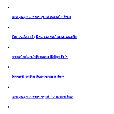
आज २०८३ साल श्रावण २० गते बुधवारको राशिफल
नियम उल्लंघन गर्ने ९ विद्यालयका सवारी चालक कारबाहीमा
मनाङको चामे–नार्पाभूमि सडकमा बेलिब्रिज निर्माण
विन्ध्येश्वरी माध्यमिक विद्यालयमा पोशाक वितरण
आज २०८३ साल श्रावण १९ गते मंगलवारको राशिफल