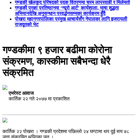
गण्डकी खेलकुद परिषदको पदक वितरणमा चरम लापरवाही र मिलेमतो
गण्डकी प्रज्ञा प्रतिष्ठानमा ‘न्यूरो आर्ट’ कार्यशाला, भाषा शुद्धता
अभियानदेखि अनुसन्धान प्रवर्द्धनसम्मका कार्यक्रम हुँदै
पोखरा महानगरपालिका प्रमुख आचार्यसँग नेपालका लागि इजरायली
राजदूतको भेट
गण्डकीमा ९ हजार बढीमा कोरोना
संक्रमण, कास्कीमा सबैभन्दा धेरै
संक्रमित
एभरेस्ट आवाज
कार्तिक २२ गते २०७७ मा प्रकाशित
कार्तिक २२ पोखरा । गण्डकी प्रदेशमा पछिल्लो २४ घण्टामा थप दुई सय ७८
जना संक्रमित थपिएका छन् ।