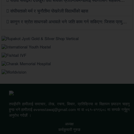
संघीयताको मर्म र चुनौतीमा पोखरेली विद्यार्थीको बहस
कानुन र स्रोत साधनको अभावले भने जति काम गर्न सकिएन: जिसस प्रमुख पौडेल
तपाईंपनि हामीलाई समाचार, लेख, रचना, बिचार, प्रतिक्रिया वा विज्ञापन छपाउन चाहनु
हुन्छ भने हामीलाई everestawaj@gmail.com मा वा ०६१–४१९६०८ मा सम्पर्क गर्नुहुन
अनुरोध गर्दछौं ।
अध्यक्ष
कर्मकुमारी गुरुङ