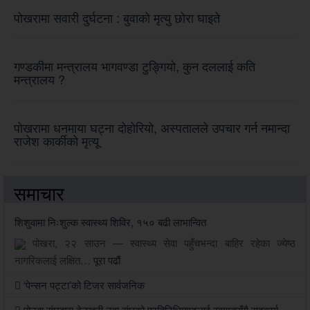
पोखरामा सवारी दुर्घटना : बुवाको मृत्यु छोरा घाइते
गण्डकीमा मन्त्रालय भागवण्डा टुङ्गियो, कुन दललाई कति
मन्त्रालय ?
पोखरामा धनमाया घट्ना दोहोरियो, अस्पतालले उपचार गर्न नमान्दा
राजेश कार्कीको मृत्यू
समाचार
शिशुवामा निःशुल्क स्वास्थ्य शिविर, १५० बढी लाभान्वित
पोखरा, २२ साउन — स्वास्थ्य सेवा पहुँचभन्दा बाहिर रहेका ज्येष्ठ
नागरिकलाई लक्षित…
पूरा पढौं
‘पेन्सन पट्टा’को टिजर सार्वजनिक
पोउवा संघद्वारा देउखुरी उवा संघको प्रतिनिधिमण्डलाई स्वागतसँगै सहकार्यको सहमति