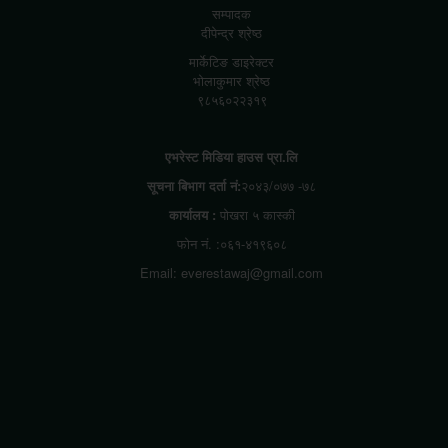
सम्पादक
दीपेन्द्र श्रेष्ठ
मार्केटिङ डाइरेक्टर
भोलाकुमार श्रेष्ठ
९८५६०२२३१९
एभरेस्ट मिडिया हाउस प्रा.लि
सूचना बिभाग दर्ता नं:
२०४३/०७७ -७८
कार्यालय :
पोखरा ५ कास्की
फोन नं. :०६१-४१९६०८
Email: everestawaj@gmail.com