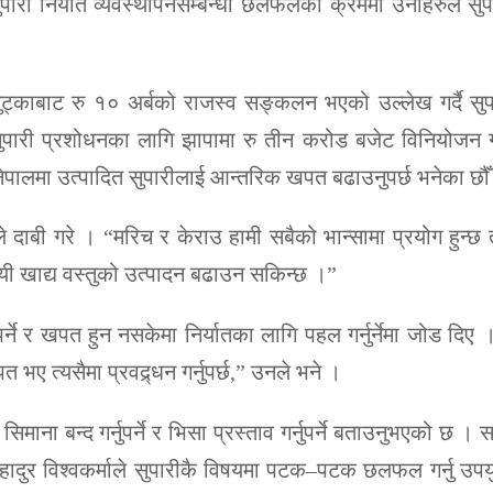
पारी निर्यात व्यवस्थापनसम्बन्धी छलफलका क्रममा उनीहरुले सु
ले गुट्काबाट रु १० अर्बको राजस्व सङ्कलन भएको उल्लेख गर्दै सु
सुपारी प्रशोधनका लागि झापामा रु तीन करोड बजेट विनियोजन ग
नेपालमा उत्पादित सुपारीलाई आन्तरिक खपत बढाउनुपर्छ भनेका छौँ
बी गरे । “मरिच र केराउ हामी सबैको भान्सामा प्रयोग हुन्छ 
ै यी खाद्य वस्तुको उत्पादन बढाउन सकिन्छ ।”
्ने र खपत हुन नसकेमा निर्यातका लागि पहल गर्नुर्नेमा जोड दिए
ए त्यसैमा प्रवद्र्धन गर्नुपर्छ,” उनले भने ।
ना बन्द गर्नुपर्ने र भिसा प्रस्ताव गर्नुपर्ने बताउनुभएको छ । स
णुबहादुर विश्वकर्माले सुपारीकै विषयमा पटक–पटक छलफल गर्नु उपय