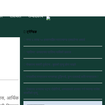
की
राशिफल
सम्पादकीय
ट्रेन्डिङ
नगद ६ लाख ५० हजारसहित मदरल्याण्ड एक्सलेन्स अवार्ड
‘प्रतिभा’ उत्पादनमा प्रतिभा माविको छलाङ
पोखरामा सवारी दुर्घटना : बुवाको मृत्यु छोरा घाइते
गण्डकीमा मन्त्रालय भागवण्डा टुङ्गियो, कुन दललाई कति मन्त्रालय ?
पोखरामा धनमाया घट्ना दोहोरियो, अस्पतालले उपचार गर्न नमान्दा राजेश
कार्कीको मृत्यू
ास, आर्थिक