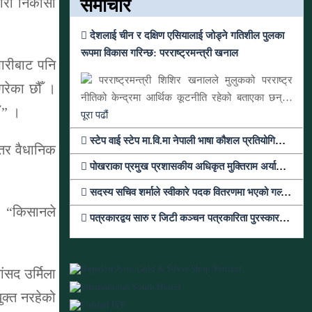
समाचार
पारी निकासा
देशलाई चीन र दक्षिण एसियालाई जोड्ने गतिशील पुलका
रूपमा विकास गरिन्छ: परराष्ट्रमन्त्री खनाल
पारीबाट पनि
परराष्ट्रमन्त्री शिशिर खनालले मुलुकको परराष्ट्र
रेका छौँ ।
नीतिको केन्द्रमा आर्थिक कूटनीति रहेको बताएका छन्…
 ” ।
पूरा पढौं
स्टेप वाई स्टेप मा.वि.मा नेपाली भाषा कौशल प्रतियोगिता सम्पन्न
तर वैधानिक
पोखराका प्रमुख प्रशासकीय अधिकृत मुक्तिराम अर्यालको काठमाण्डौंमा सरुवा
सदस्य सचिव शर्माले स्वीकारे पदक वितरणमा भएको गल्ती, तर सच्याउन तयार भएनन्
 । “किसानले
पत्रकारद्वय सारु र जिटी कञ्चन पत्रकारिता पुरस्कारबाट सम्मानित
ांसद उर्मिला
ुक्त नरहेको