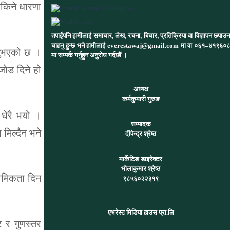
सकिने धारणा
तपाईंपनि हामीलाई समाचार, लेख, रचना, बिचार, प्रतिक्रिया वा विज्ञापन छपाउन
चाहनु हुन्छ भने हामीलाई everestawaj@gmail.com मा वा ०६१–४१९६०८
उनुभएको छ ।
मा सम्पर्क गर्नुहुन अनुरोध गर्दछौं ।
 जोड दिने हो
अध्यक्ष
कर्मकुमारी गुरुङ
धेरै भयो ।
सम्पादक
मिल्दैन भने
दीपेन्द्र श्रेष्ठ
मार्केटिङ डाइरेक्टर
भोलाकुमार श्रेष्ठ
रथामिकता दिन
९८५६०२२३१९
एभरेस्ट मिडिया हाउस प्रा.लि
ट र गुणस्तर