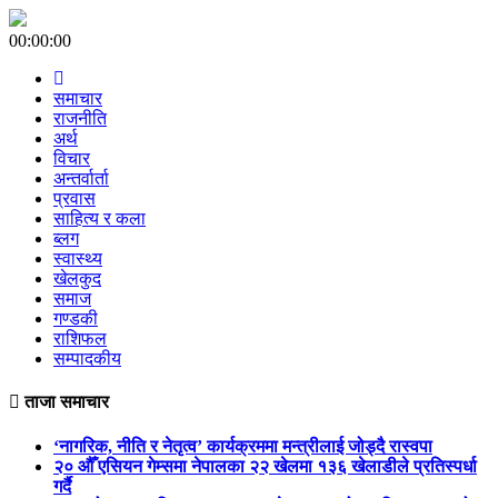
00:00:00
समाचार
राजनीति
अर्थ
विचार
अन्तर्वार्ता
प्रवास
साहित्य र कला
ब्लग
स्वास्थ्य
खेलकुद
समाज
गण्डकी
राशिफल
सम्पादकीय
ताजा समाचार
‘नागरिक, नीति र नेतृत्व’ कार्यक्रममा मन्त्रीलाई जोड्दै रास्वपा
२० औँ एसियन गेम्समा नेपालका २२ खेलमा १३६ खेलाडीले प्रतिस्पर्धा
गर्दै