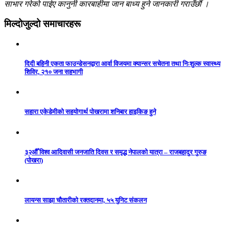
साभार गरेको पाईए कानुनी कारबाहीमा जान बाध्य हुने जानकारी गराउँछौं ।
मिल्दोजुल्दो समाचारहरू
दिदी बहिनी एकता फाउन्डेसनद्वारा आर्वा विजयमा क्यान्सर सचेतना तथा निःशुल्क स्वास्थ्य
शिविर, २१० जना सहभागी
सहारा एकेडेमीको सहयोगार्थ पोखरामा शनिबार हाइकिङ हुने
३२औँ विश्व आदिवासी जनजाति दिवस र समृद्ध नेपालको यात्रा – राजबहादुर गुरुङ
(पोखरा)
लायन्स साझा चौतारीको रक्तदानमा, ५५ युनिट संकलन