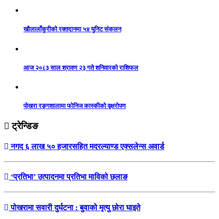
खौलालाँकुरीको रक्तदानमा ५४ युनिट संकलन
आज २०८३ साल श्रावण २३ गते शनिवारको राशिफल
पोखरा रङ्गशालामा फोनिज कास्कीको वृक्षरोपण
ट्रेन्डिङ
नगद ६ लाख ५० हजारसहित मदरल्याण्ड एक्सलेन्स अवार्ड
‘प्रतिभा’ उत्पादनमा प्रतिभा माविको छलाङ
पोखरामा सवारी दुर्घटना : बुवाको मृत्यु छोरा घाइते