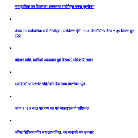
सामुदायिक वन दिवसका अवसरमा रातोपैह्रा वनमा वृक्षरोपण
पोखरामा सार्वजनिक भयो टीभीएस ‘अरबिटर’ ईभी, १५८ किलोमिटर रेन्ज र ३४ लिटर बुट
स्पेस
महेन्द्र मावि, घार्मीको अध्यक्षमा पुर्व विद्यार्थी अधिकारी चयन
म्याग्दीको फापरखेत पहिरोको विकल्पमा मोटरेबल पुल
आज २०८३ साल श्रावण २४ गते आइतवारको राशिफल
आँखा शिविरमा पाँच सय लाभान्वित, २२ जनाको थप उपचार