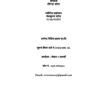
सम्पादक
दीपेन्द्र श्रेष्ठ
मार्केटिङ डाइरेक्टर
भोलाकुमार श्रेष्ठ
९८५६०२२३१९
एभरेस्ट मिडिया हाउस प्रा.लि
सूचना बिभाग दर्ता नं:
२०४३/०७७ -७८
कार्यालय :
पोखरा ५ कास्की
फोन नं. :०६१-४१९६०८
Email: everestawaj@gmail.com