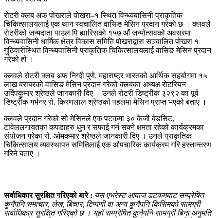
रोटरी क्लब अफ पोखराले पोखरा–१ स्थित विन्ध्यबासिनी प्राकृतिक
चिकित्सालयलाई एक थान स्वचालित वासिङ मेसिन प्रदान गरेको छ । क्लवले
रोटरीको जन्मदाता पाउल पि ह्यारिसको १५७ औं जन्मोत्सवको अवसरमा
विन्ध्यवासिनी धार्मिक क्षेत्र विकास समिति पोखराद्वारा सञ्चालित पोखरा १
गुठिवारीस्थित विन्ध्यवासिनी प्राकृतिक चिकित्सालयलाई वासिङ मेसिन प्रदान
गरेको हो ।
क्लवले रोटरी क्लब अफ निग्दी पुणे, महाराष्ट्र भारतको आर्थिक सहयोगमा १५
लाख बराबरको वासिङ मेसिन प्रदान गरेको क्लबका अध्यक्ष रोटरियन
उर्दिपकुमार श्रेष्ठले जानकारी दिए । उनले रोटरी डिष्ट्रीक ३२९२ का पूर्व
डिष्ट्रीक गर्भनर रो. किरणलाल श्रेष्ठको पहलमा मेसिन प्राप्त भएको बताए ।
क्लवले प्रदान गरेको सो मेसिनले एक पटकमा ३० केजी बेडसिट,
टावेललगायतका कपडाहरु धुन र सफाई गर्न सक्ने क्षमता रहेको कार्यक्रमका
संयोजन गरेका रो. ओमकमार श्रेष्ठले जानकारी दिए । उनले प्राकृतिक
चिकित्सालय व्यवस्थापन समितिलाई एक औपचारिक कार्यक्रम गरि हस्तान्तरण
गरिने बताए ।
सर्बाधिकार सुरक्षित गरिएको बारे :
यस एभरेस्ट आवाज डटकमबाट सम्प्रेषित
कुनैपनि समाचार, लेख, बिचार, टिप्पणी वा अन्य कुनैपनि किसिमको सामग्री
सर्वाधिकार सुरक्षित गरिएको छ । यहाँ सम्प्रेषित कुनैपनि सामग्री बिना अनुमति