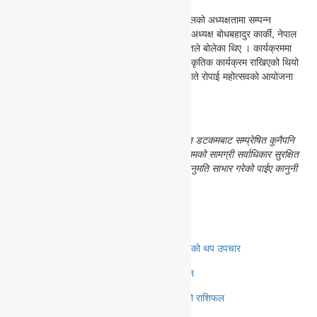
नेपाल किसान महासंघ कास्कीका सभापति पुण्डरी बरालको अध्यक्षतामा सम्पन्न
कार्यक्रममा पोखरा महानगरपालिका वडा नं। १४ का अध्यक्ष बोधबहादुर कार्की, नेपाल
किसान महासंघ केन्द्रकी सदस्य नम्रता बराल लगायतले बोलेका थिए । कार्यक्रममा
धान रोपाई सँगसँगै हिले दौड प्रतियोगिता र अन्य सांस्कृतिक कार्यक्रम राखिएको थियो
। नेपाल किसान महासंघ कास्कीले वर्षेनी असार १५ गते रोपाई महोत्सवको आयोजना
गर्दै आएको छ ।
सर्बाधिकार सुरक्षित गरिएको बारे :
यस एभरेस्ट आवाज डटकमबाट सम्प्रेषित कुनैपनि
समाचार, लेख, बिचार, टिप्पणी वा अन्य कुनैपनि किसिमको सामग्री सर्वाधिकार सुरक्षित
गरिएको छ । यहाँ सम्प्रेषित कुनैपनि सामग्री बिना अनुमति साभार गरेको पाईए कानुनी
कारबाहीमा जान बाध्य हुने जानकारी गराउँछौं ।
मिल्दोजुल्दो समाचारहरू
आँखा शिविरमा पाँच सय लाभान्वित, २२ जनाको थप उपचार
खौलालाँकुरीको रक्तदानमा ५४ युनिट संकलन
आज २०८३ साल श्रावण २३ गते शनिवारको राशिफल