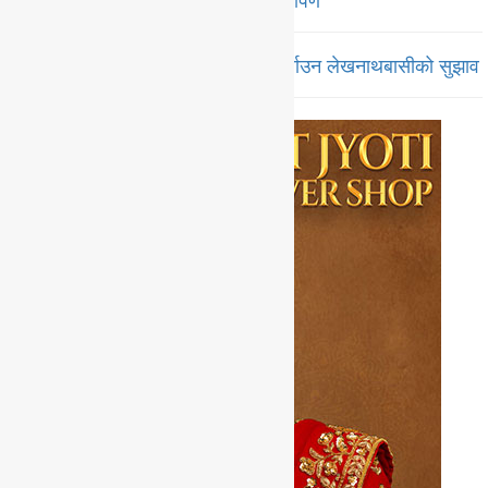
कृषि उपजलाई अन्तरराष्ट्रिय बजारसम्म पुर्याउन लेखनाथबासीको सुझाव