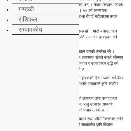
जीवन, संस्कृति र आत्मनिर्भरको मेरुदण्ड भएको बताएका छन् । नेपाल किसान महासंघ
गण्डकी
कास्कीको आयोजनामा पोखरा महानगरपालिका वडा नं। १४ को समन्वयमा
खाल्टेमसिनामा आयोजित २२ औँ राष्ट्रिय धान दिवस तथा रोपाइँ महोत्सवमा उनले
राशिफल
यस्तो बताएका हुन् ।
सम्पादकीय
“धान जीवन, संस्कृति र आत्मनिर्भर अर्थतन्त्रको मेरुदण्ड हो । माटो बचाऊ, धान
फलाऊ भन्ने मूल नाराको मर्म आत्मसात गर्दै कृषि पेसाप्रति सम्मान र प्रवद्र्धन गर्न
आवश्यक छ ।”,उनले भने ।
मन्त्री थापाले कृषकहरुले पसिना बगाएर हामीले अन्न खान पाएको उल्लेख गरे ।
कृषिलाई व्यवसायिक, प्रविधिमैत्री र युवामैत्री बनाउन आवश्यक रहेको उनले औंल्याए
। कृषि क्षेत्रको व्यावसायीकरण र बजारीकरण गरी उत्पादन र उत्पादकत्व वृद्धि गर्न
प्रदेश सरकारले बजेट व्यवस्थापन गरेको भनाई उनको छ ।
उनले कृषि व्यवसायमा हुनसक्ने जोखिम न्यूनीकरण गरी कृषकको हित संरक्षण गर्न बीमा
प्रिमियममा सहुलियत र व्यवसाय प्रवद्र्धनका लागि गण्डकी सरकारले कृषि कर्जामा
ब्याज अनुदान उपलब्ध गराउने बताए ।
खाद्य सुरक्षाको क्षेत्रमा प्रमुख भूमिका खेल्ने बालीहरुको उत्पादन तथा उत्पादकत्व
वृद्धिका लागि समुदायस्तरमा चैतेधान तथा प्रशोधनयोग्य आलु उत्पादन सम्वन्धी
कार्यक्रमको निरन्तरतामा गण्डकी सरकारले जोड दिएको भनाई उनको छ ।
कृषि क्षेत्रको व्यावसायीकरण, आधुनिकीकरण, विविधीकरण तथा औद्योगिकरणका लागि
लगानी आकर्षित गर्न सार्वजनिक, निजी तथा समुदायको सहकार्यमा कृषि विकास
कार्यक्रम ल्याइएको उनले जानकारी गराए ।