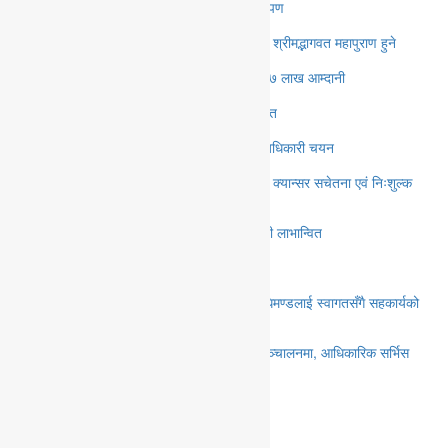
पोखरा रङ्गशालामा फोनिज कास्कीको वृक्षरोपण
पोखराको ५ नम्वर वडामा भदौंको तेस्रो साता श्रीमद्भागवत महापुराण हुने
बागलुङको ढोरपाटनमा ३७ हजार पर्यटक, ४७ लाख आम्दानी
सुस्तामा रोकिएन बाँध कटान, स्थानीय चिन्तित
विन्ध्येश्वरी माध्यमिक विद्यालयको अध्यक्षमा अधिकारी चयन
पोखरा–१३ बिजयपुर, पोखरी गाँउमा मा आज क्यान्सर सचेतना एवं निःशुल्क
स्वास्थ्य शिविर हुने
शिशुवामा निःशुल्क स्वास्थ्य शिविर, १५० बढी लाभान्वित
‘पेन्सन पट्टा’को टिजर सार्वजनिक
पोउवा संघद्वारा देउखुरी उवा संघको प्रतिनिधिमण्डलाई स्वागतसँगै सहकार्यको
सहमति
पोखरामा बीवाइडीको पूर्ण थ्री–एस सुविधा सञ्चालनमा, आधिकारिक सर्भिस
सेन्टर उद्घाटन
ट्रेन्डिङ