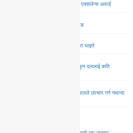
नगद ६ लाख ५० हजारसहित मदरल्याण्ड एक्सलेन्स अवार्ड
‘प्रतिभा’ उत्पादनमा प्रतिभा माविको छलाङ
पोखरामा सवारी दुर्घटना : बुवाको मृत्यु छोरा घाइते
गण्डकीमा मन्त्रालय भागवण्डा टुङ्गियो, कुन दललाई कति
मन्त्रालय ?
पोखरामा धनमाया घट्ना दोहोरियो, अस्पतालले उपचार गर्न नमान्दा
राजेश कार्कीको मृत्यू
समाचार
आँखा शिविरमा पाँच सय लाभान्वित, २२ जनाको थप उपचार