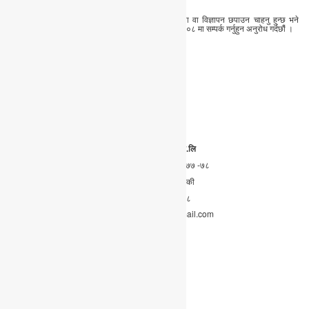
तपाईंपनि हामीलाई समाचार, लेख, रचना, बिचार, प्रतिक्रिया वा विज्ञापन छपाउन चाहनु हुन्छ भने
हामीलाई everestawaj@gmail.com मा वा ०६१–४१९६०८ मा सम्पर्क गर्नुहुन अनुरोध गर्दछौं ।
अध्यक्ष
कर्मकुमारी गुरुङ
सम्पादक
दीपेन्द्र श्रेष्ठ
मार्केटिङ डाइरेक्टर
भोलाकुमार श्रेष्ठ
९८५६०२२३१९
एभरेस्ट मिडिया हाउस प्रा.लि
सूचना बिभाग दर्ता नं:
२०४३/०७७ -७८
कार्यालय :
पोखरा ५ कास्की
फोन नं. :०६१-४१९६०८
Email: everestawaj@gmail.com