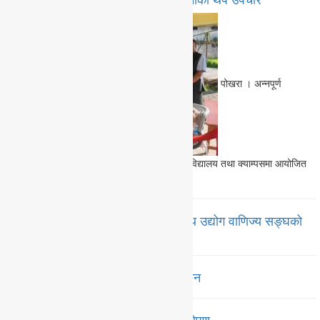
पोखरा । अन्नपूर्ण
गाउँपालिका–२ ढिकुरपोखरीस्थित माछापुच्छ्रे माध्यमिक विद्यालय तथा क्याम्पसमा आयोजित
निःशुल्क…
पूरा पढौं
ग्यासको अस्वाभाविक माग नबढाउन लेखनाथ उद्योग वाणिज्य सङ्घको
अपिल
खौलालाँकुरीको रक्तदानमा ५४ युनिट संकलन
पोखरा रङ्गशालामा फोनिज कास्कीको वृक्षरोपण