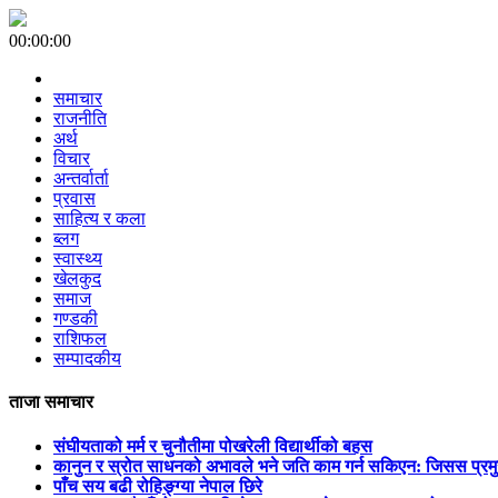
00:00:00
समाचार
राजनीति
अर्थ
विचार
अन्तर्वार्ता
प्रवास
साहित्य र कला
ब्लग
स्वास्थ्य
खेलकुद
समाज
गण्डकी
राशिफल
सम्पादकीय
ताजा समाचार
संघीयताको मर्म र चुनौतीमा पोखरेली विद्यार्थीको बहस
कानुन र स्रोत साधनको अभावले भने जति काम गर्न सकिएन: जिसस प्रम
पाँच सय बढी रोहिङ्ग्या नेपाल छिरे