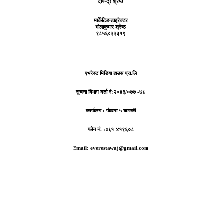
दीपेन्द्र श्रेष्ठ
मार्केटिङ डाइरेक्टर
भोलाकुमार श्रेष्ठ
९८५६०२२३१९
एभरेस्ट मिडिया हाउस प्रा.लि
सूचना बिभाग दर्ता नं:
२०४३/०७७ -७८
कार्यालय :
पोखरा ५ कास्की
फोन नं. :०६१-४१९६०८
Email: everestawaj@gmail.com