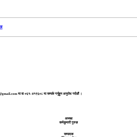
ेल
aj@gmail.com मा वा ०६१–४१९६०८ मा सम्पर्क गर्नुहुन अनुरोध गर्दछौं ।
अध्यक्ष
कर्मकुमारी गुरुङ
सम्पादक