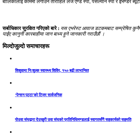
बालिकालाई काममा लगाउने ताराहिल लज एण्ड स्पा, पर्सल्यान स्पा र इभेण्डर ब
सर्बाधिकार सुरक्षित गरिएको बारे :
यस एभरेस्ट आवाज डटकमबाट सम्प्रेषित कुनैपनि
पाईए कानुनी कारबाहीमा जान बाध्य हुने जानकारी गराउँछौं ।
मिल्दोजुल्दो समाचारहरू
शिशुवामा निःशुल्क स्वास्थ्य शिविर, १५० बढी लाभान्वित
‘पेन्सन पट्टा’को टिजर सार्वजनिक
पोउवा संघद्वारा देउखुरी उवा संघको प्रतिनिधिमण्डलाई स्वागतसँगै सहकार्यको सहमति