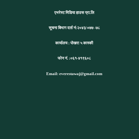
एभरेस्ट मिडिया हाउस प्रा.लि
सूचना बिभाग दर्ता नं:
२०४३/०७७ -७८
कार्यालय :
पोखरा ५ कास्की
फोन नं. :०६१-४१९६०८
Email: everestawaj@gmail.com