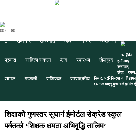
00:00:00
समाचार
राजनीति
अर्थ
विचार
अन्तर्वार्ता
तपाईंपनि
प्रवास
साहित्य र कला
ब्लग
स्वास्थ्य
खेलकुद
हामीलाई
समाचार,
लेख, रचना,
समाज
गण्डकी
राशिफल
सम्पादकीय
बिचार, प्रतिक्रिया वा विज्ञापन
छपाउन चाहनु हुन्छ भने हामीलाई
शिक्षाको गुणस्तर सुधार्न ईमोर्टल सेक्रेड स्कुल
पर्वतको ‘शिक्षक क्षमता अभिवृद्धि तालिम’