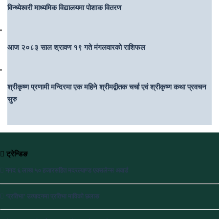
विन्ध्येश्वरी माध्यमिक विद्यालयमा पोशाक वितरण
आज २०८३ साल श्रावण १९ गते मंगलवारको राशिफल
श्रीकृष्ण प्रणामी मन्दिरमा एक महिने श्रीमद्बीतक चर्चा एवं श्रीकृष्ण कथा प्रवचन
सुरु
ट्रेन्डिङ
नगद ६ लाख ५० हजारसहित मदरल्याण्ड एक्सलेन्स अवार्ड
‘प्रतिभा’ उत्पादनमा प्रतिभा माविको छलाङ