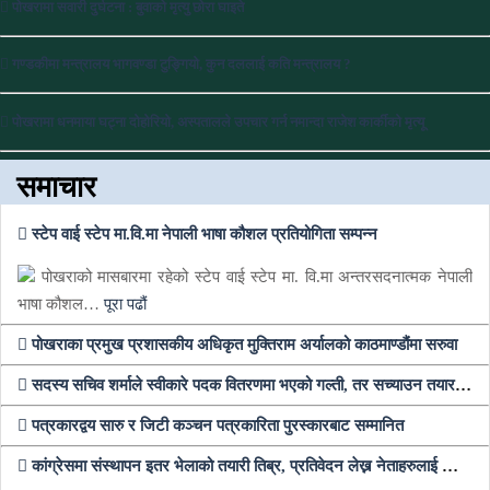
पोखरामा सवारी दुर्घटना : बुवाको मृत्यु छोरा घाइते
गण्डकीमा मन्त्रालय भागवण्डा टुङ्गियो, कुन दललाई कति मन्त्रालय ?
पोखरामा धनमाया घट्ना दोहोरियो, अस्पतालले उपचार गर्न नमान्दा राजेश कार्कीको मृत्यू
समाचार
स्टेप वाई स्टेप मा.वि.मा नेपाली भाषा कौशल प्रतियोगिता सम्पन्न
पोखराको मासबारमा रहेको स्टेप वाई स्टेप मा. वि.मा अन्तरसदनात्मक नेपाली
भाषा कौशल…
पूरा पढौं
पोखराका प्रमुख प्रशासकीय अधिकृत मुक्तिराम अर्यालको काठमाण्डौंमा सरुवा
सदस्य सचिव शर्माले स्वीकारे पदक वितरणमा भएको गल्ती, तर सच्याउन तयार भएनन्
पत्रकारद्वय सारु र जिटी कञ्चन पत्रकारिता पुरस्कारबाट सम्मानित
कांग्रेसमा संस्थापन इतर भेलाको तयारी तिब्र, प्रतिवेदन लेख्न नेताहरुलाई जिम्मेवारी, भेलामा सहभागी हुन देउवा फर्कदैं