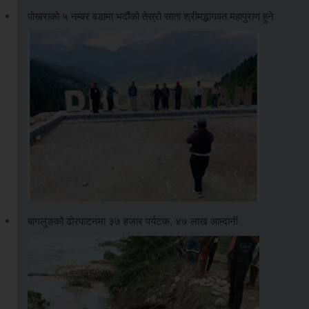
पोखराको ५ नम्वर वडामा भदौंको तेस्रो साता श्रीमद्भागवत महापुराण हुने
बागलुङको ढोरपाटनमा ३७ हजार पर्यटक, ४७ लाख आम्दानी