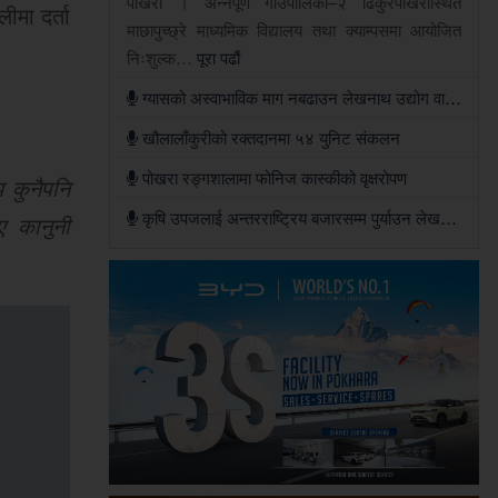
पोखरा । अन्नपूर्ण गाउँपालिका–२ ढिकुरपोखरीस्थित
ीमा दर्ता
माछापुच्छ्रे माध्यमिक विद्यालय तथा क्याम्पसमा आयोजित
निःशुल्क…
पूरा पढौं
ग्यासको अस्वाभाविक माग नबढाउन लेखनाथ उद्योग वाणिज्य सङ्घको अपिल
खौलालाँकुरीको रक्तदानमा ५४ युनिट संकलन
पोखरा रङ्गशालामा फोनिज कास्कीको वृक्षरोपण
 कुनैपनि
कृषि उपजलाई अन्तरराष्ट्रिय बजारसम्म पुर्याउन लेखनाथबासीको सुझाव
ए कानुनी