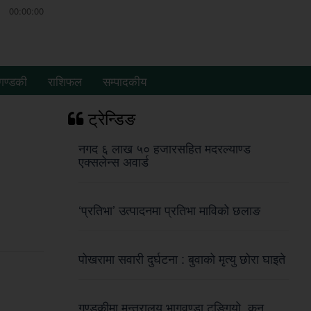
00:00:00
गण्डकी
राशिफल
सम्पादकीय
ट्रेन्डिङ
नगद ६ लाख ५० हजारसहित मदरल्याण्ड
एक्सलेन्स अवार्ड
‘प्रतिभा’ उत्पादनमा प्रतिभा माविको छलाङ
पोखरामा सवारी दुर्घटना : बुवाको मृत्यु छोरा घाइते
गण्डकीमा मन्त्रालय भागवण्डा टुङ्गियो, कुन