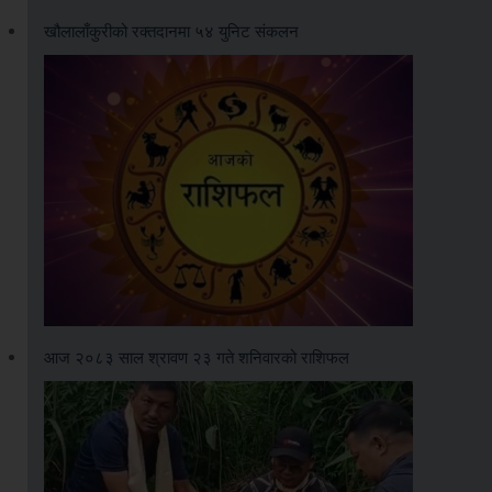
खौलालाँकुरीको रक्तदानमा ५४ युनिट संकलन
आज २०८३ साल श्रावण २३ गते शनिवारको राशिफल