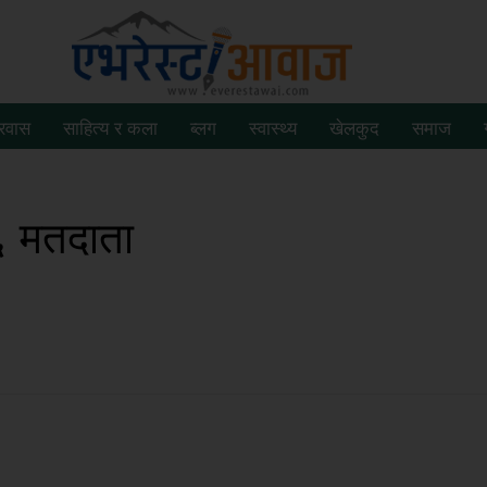
्रवास
साहित्य र कला
ब्लग
स्वास्थ्य
खेलकुद
समाज
६ मतदाता