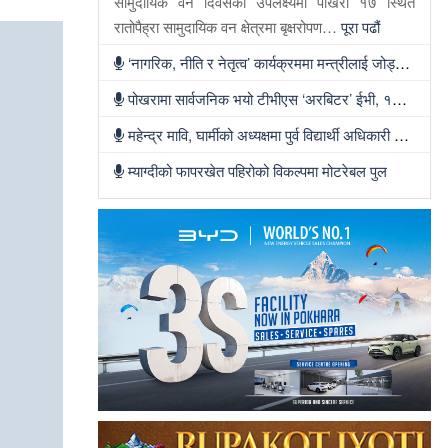
सामुदायिक वन दिवसको उपलक्ष्यमा पोखरा १७ स्थित
रातोपैह्रा सामुदायिक वन क्षेत्रमा बृक्षरोपण…
पूरा पढौं
‘नागरिक, नीति र नेतृत्व’ कार्यक्रममा मन्त्रीलाई जोड्दै रास्वपा
पोखरामा सार्वजनिक भयो टीभीएस ‘अरबिटर’ ईभी, १५८ किलोमिटर रेन्ज र ३४ लिटर बुट स्पेस
महेन्द्र मावि, घार्मीको अध्यक्षमा पुर्व विद्यार्थी अधिकारी चयन
म्याग्दीको फापरखेत पहिरोको विकल्पमा मोटरेबल पुल