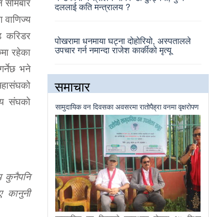
िन सोमबार
दललाई कति मन्त्रालय ?
ग वाणिज्य
ेड करिडर
पोखरामा धनमाया घट्ना दोहोरियो, अस्पतालले
उपचार गर्न नमान्दा राजेश कार्कीको मृत्यू
मा रहेका
र्नेछ भने
समाचार
 महासंघको
्य संघको
सामुदायिक वन दिवसका अवसरमा रातोपैह्रा वनमा वृक्षरोपण
 कुनैपनि
ए कानुनी