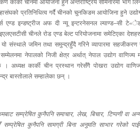
र्ण कार्की चीनमा आयोजना हुने अन्तर्राष्ट्रिय सेमिनारमा भाग ल
 महासंघको प्रतिनिधित्व गर्दै चीनको चुनकिङम आयोजिना हुने उद्यो
एण्ड इन्डष्ट्रीज अफ दी न्यू इन्टरनेसनल ल्याण्ड–सी टे«
लएसटीसी चीनले रोड एण्ड बेल्ट परियोजनामा समेटिएका देशहरु
 यो संस्थाले जमिन तथा समुन्द्रहुँदै गरिने व्यापारमा सहजीकरण ग
सम्मेलनमा नेपालको निजी क्षेत्र अर्थात् नेपाल उद्योग वाणिज्य
। अध्यक्ष कार्की चीन प्रस्थान गरेसँगै पोखरा उद्योग वाणिज
न्द्र बास्तोलाले सम्हालेका छन् ।
ट सम्प्रेषित कुनैपनि समाचार, लेख, बिचार, टिप्पणी वा अन्य
 सम्प्रेषित कुनैपनि सामग्री बिना अनुमति साभार गरेको पाई