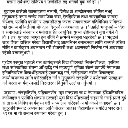
। यसमा सबैभन्दा सक्रिय र उर्जाशील तह भनेको युवा वर्ग हो ।’
‘युवाहरु कसैको उक्साहटमा नलागी, विरोध वा आन्दोलनमा सीमित नभई
मुलुकलाई मनमा राखेर सामाजिक सेवा, ऐतहिासिक तथा सांस्कृतिक सम्पदा
संरक्षण, प्रविधि प्रयोग र उद्यमशीलता जस्ता सकारात्मक गतिविधिमा सक्रिय
भई समाज परिवर्तनमा योगदान दिनुपर्ने आवश्यकता छ ।’ उहाँले भन्नुभयो – ‘देश
र समाजलाई संस्कार र मर्यादासहित आधुनिक युगमा डो¥याउने युवा वर्गले नै
हो । तर, युवाहरू जागृत हुन बाँकी नै छ भन्ने महसुस भइरहेको छ ।’ भट्टले
उच्च शिक्षा हासिल गरेका विद्यार्थीलाई आत्मनिर्भर बनाउनका लागि राज्यले उचित
नीति र कार्यक्रम अवलम्वन गरी रोजगारी तथा अवसरको सिर्जना गर्न आवश्यक
रहेको बताउनुभयो ।
प्रदेश प्रमुख भट्टले यस कार्यक्रमले विद्यार्थीहरुको सिर्जनशीलता, प्रतिभा
तथा सांस्कृतिक चेतना अभिवृद्धि गर्न महत्वपूर्ण भूमिका खेल्ने बताउँदै नेपालका
इन्जिनियरिङ विद्यार्थीहरूलाई एकताबद्ध गर्न, उनीहरूका नवीन विचारहरू
कार्यान्वयनका लागि प्रोत्साहित गर्न र मुलुकको संस्कृति र पर्यटनको प्रवद्र्धन
गर्न यस्ता कार्यक्रमलाई निरन्तरता दिनुपर्ने उल्लेख गर्नुभयो ।
‘पछ्याणः संस्कृतिसँग, पहिचानसँग’ मूल मन्त्रका साथ नेपालका ईञ्जिनियरिङ
कलेजहरु र प्रविधि क्षेत्रमा उत्साही युवा विद्यार्थीहरुलाई सहभागी गराई झण्डै दुई
सातासम्म विविध कार्यक्रम गरी सञ्चालन गरिएको आयोजकले जनाएको छ ।
सुदूरपश्चिमबाट अध्ययनका लागि पोखरा आएका विद्यार्थीहरु संगठित भएर सन्
१९९७ मा यो समाज स्थापना गरेका हुन् ।