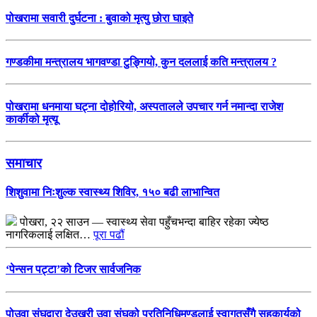
पोखरामा सवारी दुर्घटना : बुवाको मृत्यु छोरा घाइते
गण्डकीमा मन्त्रालय भागवण्डा टुङ्गियो, कुन दललाई कति मन्त्रालय ?
पोखरामा धनमाया घट्ना दोहोरियो, अस्पतालले उपचार गर्न नमान्दा राजेश
कार्कीको मृत्यू
समाचार
शिशुवामा निःशुल्क स्वास्थ्य शिविर, १५० बढी लाभान्वित
पोखरा, २२ साउन — स्वास्थ्य सेवा पहुँचभन्दा बाहिर रहेका ज्येष्ठ
नागरिकलाई लक्षित…
पूरा पढौं
‘पेन्सन पट्टा’को टिजर सार्वजनिक
पोउवा संघद्वारा देउखुरी उवा संघको प्रतिनिधिमण्डलाई स्वागतसँगै सहकार्यको