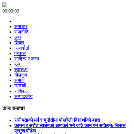
00:00:00
समाचार
राजनीति
अर्थ
विचार
अन्तर्वार्ता
प्रवास
साहित्य र कला
ब्लग
स्वास्थ्य
खेलकुद
समाज
गण्डकी
राशिफल
सम्पादकीय
ताजा समाचार
संघीयताको मर्म र चुनौतीमा पोखरेली विद्यार्थीको बहस
कानुन र स्रोत साधनको अभावले भने जति काम गर्न सकिएन: जिसस
प्रमुख पौडेल