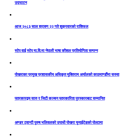
उद्घाटन
आज २०८३ साल श्रावण २२ गते शुक्रवारको राशिफल
स्टेप वाई स्टेप मा.वि.मा नेपाली भाषा कौशल प्रतियोगिता सम्पन्न
पोखराका प्रमुख प्रशासकीय अधिकृत मुक्तिराम अर्यालको काठमाण्डौंमा सरुवा
पत्रकारद्वय सारु र जिटी कञ्चन पत्रकारिता पुरस्कारबाट सम्मानित
अण्डर ट्वान्टी पुरुष भलिवलको उपाधी पोखरा युनाईटेडको पोल्टामा