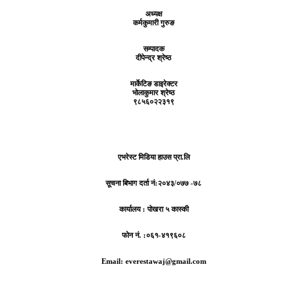
अध्यक्ष
कर्मकुमारी गुरुङ
सम्पादक
दीपेन्द्र श्रेष्ठ
मार्केटिङ डाइरेक्टर
भोलाकुमार श्रेष्ठ
९८५६०२२३१९
एभरेस्ट मिडिया हाउस प्रा.लि
सूचना बिभाग दर्ता नं:
२०४३/०७७ -७८
कार्यालय :
पोखरा ५ कास्की
फोन नं. :०६१-४१९६०८
Email: everestawaj@gmail.com