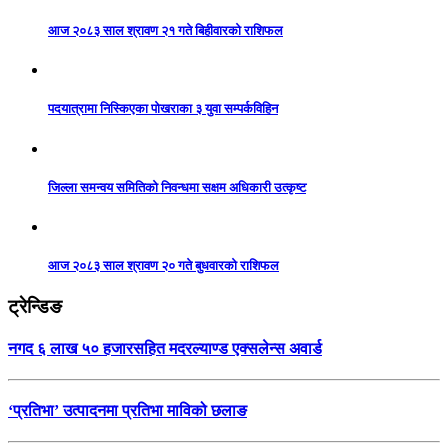
आज २०८३ साल श्रावण २१ गते बिहीवारको राशिफल
पदयात्रामा निस्किएका पोखराका ३ युवा सम्पर्कविहिन
जिल्ला समन्वय समितिको निवन्धमा सक्षम अधिकारी उत्कृष्ट
आज २०८३ साल श्रावण २० गते बुधवारको राशिफल
ट्रेन्डिङ
नगद ६ लाख ५० हजारसहित मदरल्याण्ड एक्सलेन्स अवार्ड
‘प्रतिभा’ उत्पादनमा प्रतिभा माविको छलाङ