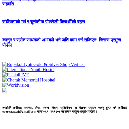
सहमति
संघीयताको मर्म र चुनौतीमा पोखरेली विद्यार्थीको बहस
कानुन र स्रोत साधनको अभावले भने जति काम गर्न सकिएन: जिसस प्रमुख
पौडेल
तपाईंपनि हामीलाई समाचार, लेख, रचना, बिचार, प्रतिक्रिया वा विज्ञापन छपाउन चाहनु हुन्छ भने हामीलाई
everestawaj@gmail.com मा वा ०६१–४१९६०८ मा सम्पर्क गर्नुहुन अनुरोध गर्दछौं ।