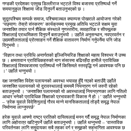
गण्डकी प्रदेशका प्रमुख डिल्लीराज भट्टले विश्व बजारमा प्रतिष्पर्धा गर्ने
समयानुकुल शिक्षामा जोड दिनुपर्ने बताउनुभएको छ ।
सुदूरपश्चिम सम्पर्क समाज, पश्चिमाञ्चल क्याम्पस पोखराले आयोजना गरेको
‘पछ्याणः तेस्रो संस्करण’ कार्यक्रममा प्रमुख अतिथि भट्टले सक्षम युवा
जनशक्ति तयार पार्न शैक्षिक संस्थाले गुणस्तरीय, व्यवहारिक र सीपमूलक
शिक्षालाई प्राथमिकता दिनुपर्ने बताउनुभयो । उहाँले अनुसन्धान, नवप्रवर्तन र
उद्यमशीलतालाई प्रोत्साहन गर्ने शैक्षिक वातावरण निर्माण गर्नुपर्नेमा पनि जोड
दिनुभयो ।
‘विज्ञान तथा प्रविधि अन्तर्गतको इञ्जिनियरिङ शिक्षाको महत्व विश्वभर नै उच्च
छ । क्षमतावान प्राविधिकहरुको माग संसारमा बढिरहँदा हामीले प्राविधिक
शिक्षालाई विश्वबजारमा प्रतिष्पर्धा गर्ने किसिमले स्तरवृद्धि गर्न आवश्यक पनि छ
।’ उहाँले भन्नुभयो ।
दक्ष जनशक्ति विदेश पलायनको अवस्था भयावह हुँदै गएको बताउँदै उहाँले
जनशक्ति पलायनको यो दुरावस्थालाई समयमै नियन्त्रण गर्न जरुरी रहेको
बताउनुभयो । ‘जनशक्ति पलायनको यो अवस्थालाई नियन्त्रणका लागि गतिलो
आधार भनेको प्राविधिक शिक्षाको प्रभावकारी विकास नै हो ।’ उहाँले भन्नुभयो
– ‘हरेक युवाले विदेशिनुलाई गौरव मान्ने मानसिकतालाई तोड्दै समृद्ध नेपाल
निर्माणमा लाग्नुपपर्छ’
हरेक युवाले आफ्नो राष्ट्र प्रतिको दायित्वलाई मनन गर्दै समृद्ध नेपाल निर्माणका
लागि अहोरात्र खटिनुपर्ने उहाँले बताउनुभयो । उहाँले थप्नुभयो – ‘वास्तविक
परिवर्तनका लागि समुदायका सबै तहका वर्ग र समूहको सहभागिता आवश्यक छ