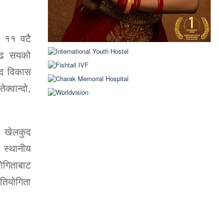
ा ११ वटै
डेढ सयको
ुद विकास
्वान्दो,
ला खेलकुद
 स्थानीय
योगिताबाट
तियोगिता