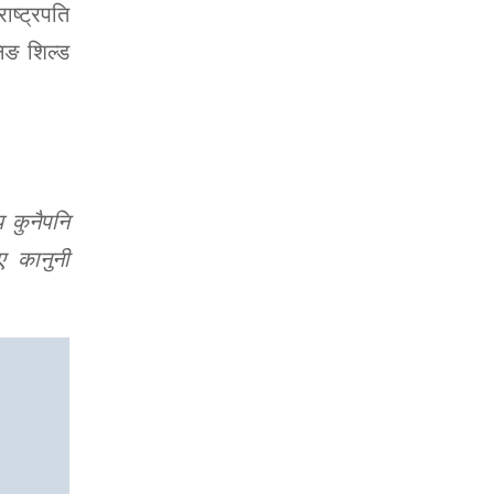
ाष्ट्रपति
िङ शिल्ड
 कुनैपनि
ए कानुनी