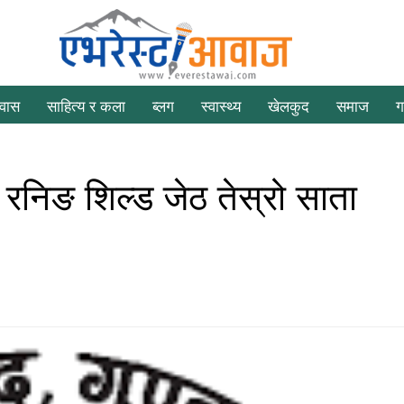
रवास
साहित्य र कला
ब्लग
स्वास्थ्य
खेलकुद
समाज
ग
ि रनिङ शिल्ड जेठ तेस्रो साता