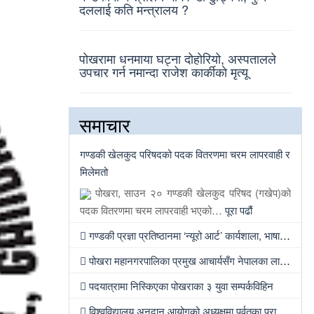
दललाई कति मन्त्रालय ?
पोखरामा धनमाया घट्ना दोहोरियो, अस्पतालले
उपचार गर्न नमान्दा राजेश कार्कीको मृत्यू
समाचार
गण्डकी खेलकुद परिषदको पदक वितरणमा चरम लापरवाही र
मिलेमतो
पोखरा, साउन २० गण्डकी खेलकुद परिषद (गखेप)को
पदक वितरणमा चरम लापरवाही भएको…
पूरा पढौं
गण्डकी प्रज्ञा प्रतिष्ठानमा ‘न्यूरो आर्ट’ कार्यशाला, भाषा शुद्धता अभियानदेखि अनुसन्धान प्रवर्द्धनसम्मका कार्यक्रम हुँदै
पोखरा महानगरपालिका प्रमुख आचार्यसँग नेपालका लागि इजरायली राजदूतको भेट
पदयात्रामा निस्किएका पोखराका ३ युवा सम्पर्कविहिन
विश्वविद्यालय अनुदान आयोगको अध्यक्षमा पर्वतका प्रा डा खड्गबहादुर केसी