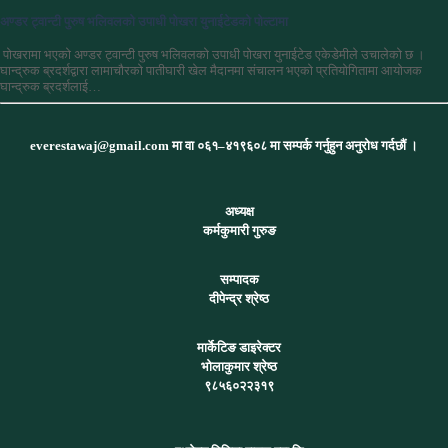
अण्डर ट्वान्टी पुरुष भलिवलको उपाधी पोखरा युनाईटेडको पोल्टामा
पोखरामा भएको अण्डर ट्वान्टी पुरुष भलिवलको उपाधी पोखरा युनाईटेड एकेडेमीले उचालेको छ ।
घान्द्रुक ब्रदर्शद्वारा लामाचौरको पातीघारी खेल मैदानमा संचालन भएको प्रतियोगितामा आयोजक
घान्द्रुक ब्रदर्शलाई…
everestawaj@gmail.com मा वा ०६१–४१९६०८ मा सम्पर्क गर्नुहुन अनुरोध गर्दछौं ।
अध्यक्ष
कर्मकुमारी गुरुङ
सम्पादक
दीपेन्द्र श्रेष्ठ
मार्केटिङ डाइरेक्टर
भोलाकुमार श्रेष्ठ
९८५६०२२३१९