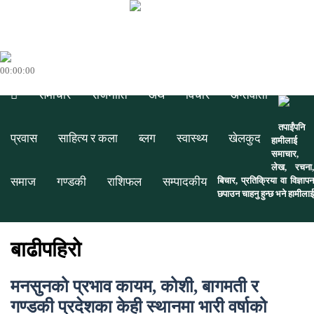
00:00:00
समाचार
राजनीति
अर्थ
विचार
अन्तर्वार्ता
तपाईंपनि
प्रवास
साहित्य र कला
ब्लग
स्वास्थ्य
खेलकुद
हामीलाई
समाचार,
लेख, रचना,
समाज
गण्डकी
राशिफल
सम्पादकीय
बिचार, प्रतिक्रिया वा विज्ञापन
छपाउन चाहनु हुन्छ भने हामीलाई
बाढीपहिरो
मनसुनको प्रभाव कायम, कोशी, बागमती र
गण्डकी प्रदेशका केही स्थानमा भारी वर्षाको