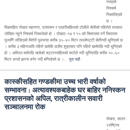
नभएको
निश्कर्ष
निकालिएको
छ ।
विज्ञसहित पोखरा महानगर, प्रशासन र प्रहरीसहितको टोलीले सेतीको पहिरोले तत्काल
जोखिम नहुने निश्कर्ष निकालेको हो । पोखरा–१७ र १५ को सिमानामा पर्ने सिताराम
पुलसँगै जोडिएको मितेरी पुलभन्दा करीब ३५–४० मिटर तल्लोपट्टी सेतीनदी थुनिएको छ
। करीब ३ महिनाअघि पहिरो खसेकै ठाउँमा शुक्रबार पनि पहिरो खसेपछि नदी थुनिएको
हो । अविरल वर्षापछि खसेको चट्टानसहितको माटोले नदी थुनिएपछि करीब ५०–६०
मिटर अग्लो झरना बनेर नदी बगिरहेको छ ।…
पुरा पढौ
कास्कीसहित गण्डकीमा उच्च भारी वर्षाको
सम्भावना : अत्यावश्यकबाहेक घर बाहिर ननिस्कन
प्रशासनको अपिल, रात्रीकालीन सवारी
सञ्चालनमा रोक
पोखरा, साउन
२राष्ट्रिय