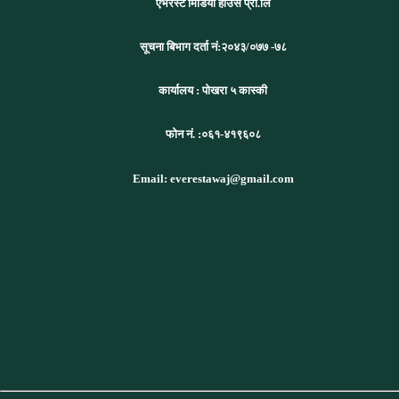
एभरेस्ट मिडिया हाउस प्रा.लि
सूचना बिभाग दर्ता नं:
२०४३/०७७ -७८
कार्यालय :
पोखरा ५ कास्की
फोन नं. :०६१-४१९६०८
Email: everestawaj@gmail.com