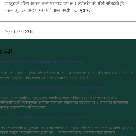
बागलुङको दक्षिण क्षेत्रमा चल्ने यातायात ठप्प छ । लेदोसहितको पहिरो बगिरहेको हुँदा
सडक खुलाउन समस्या भइरहेको नायव उपरीक्षक…
पुरा पढौ
Page 1 of 4
1
2
3
4
»
भर्खरै
स्टेप वाई स्टेप मा.वि.मा नेपाली भाषा कौशल प्रतियोगिता सम्पन्न
पोखराको मासबारमा रहेको स्टेप वाई स्टेप मा. वि.मा अन्तरसदनात्मक नेपाली भाषा कौशल प्रतियोगिता
सम्पन्न भएको छ । विद्यालयमा अध्ययनरत कक्षा ९ र १० का विद्यार्थी…
पोखराका प्रमुख प्रशासकीय अधिकृत मुक्तिराम अर्यालको काठमाण्डौंमा सरुवा
पोखरा महानगरपालिका प्रमुख प्रशासकीय अधिकृत मुक्तिराम अर्यालको सरुवा भएको छ ।
मन्त्रिपरिषद्को निर्णयानुसार अर्याललाई काजमा काठमाण्डौं पठाईएको हो । काठमाडौं महानगरका
प्रमुख प्रशासकीय अधिकृत रहेका…
पत्रकारद्वय सारु र जिटी कञ्चन पत्रकारिता पुरस्कारबाट सम्मानित
कञ्चन पत्रकारिता पुरस्कार २०८३ बाट कास्कीका पत्रकार खेम सारु मगर र स्याङ्जाका पत्रकार
गोपाल बहादुर जिटी सम्मानित भएका छन् । फोनिज गण्डकीले आयोजना गरेको पुरस्कार…