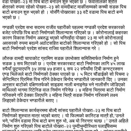
वडा पोखरा–२३ मा पिच बाटो बनाउन शुरु भएको छ । फेवातालको श्रोत
क्षेत्रको रुपमा रहेको पोखरा–२३ को वामदीबाट मार्कीसम्मको कच्ची सडक पिच
बाटो बनाउन शुरु भएको हो । योसँगै पोखराका ३३ वटै वडामा पिच बाटो बन्ने
भएको छ ।
गण्डकी प्रदेश सभा सदस्य राजीव पहारीको पहलमा गण्डकी प्रदेश सरकारको
बजेट परेपछि पिच बाटो निर्माणको शिलान्यास गरिएको छ । कोरोनालाई कहरका
कारण विकास निर्माण अबरुद्ध भएको भनिरहँदा पोखरा २३ मा भने कोरोनालाई
अवसरको रुपमा बदल्ने अठोटसहित बाटोको शिलान्यास गरिएको हो । सो पिच
बाटो निर्माणको प्रदेश सांसद राजिव पहारीले शिलान्यास गरे ।
लौरुक वामदी चापाकोट ग्रामिण सडक उपभोक्ता समितिमार्फत निर्माण हुने
सडक ३ सय मिटरको छ । प्रदेश सरकारबाट बाटो निर्माणका लागि ४५ लाख
रुपैयाँ छुट्याएपनि ३४ लाख ४७ हजार ६ सय २२ रुपैयाँमा टिबी कन्स्ट्रक्सन
एण्ड भिलेजले बाटो निर्माणको ठेक्का पाएको छ । ५ मिटर चौंडाईको सो पिचमा २
सेन्टिमिटर प्रिमिस पिच गरिने ठेकेदार बिनोद भण्डारीले जानकारी दिए । उनका
अनुसार बाटोको दक्षिणतर्फको साइडमा नाली बनाइनेछ भने नालीसँग जोडिएको
माथिल्लो भागमा रिटेनिङ वाल निर्माण गरिनेछ । ४ महिना भित्रमा बाटो निर्माण
गरिसक्ने गरि ठेक्का लिएपनि २ महिना भित्रै सडक निर्माण गरिसक्ने लक्ष्य
लिइएको ठेकेदार भण्डारीले बताए ।
बाटो शिलान्यास कार्यक्रममा बोल्दै सांसद पहारीले पोखरा–२३ मा पिच बाटो
निर्माणको शुरुवात मात्र भएको बताए । यो फिल्मको कास्टिङ मात्रै हो,‘उनले
भने,‘भर्जिन वडामा पिच बाटो बन्न शुरु भो, अब यो निरन्तर चल्छ ।’ उनले अहिले
निर्माण शुरु गरिएको पिच बाटोले पोखरा–२२ पुम्दीभुम्दीस्थित पलाईँचेसम्म