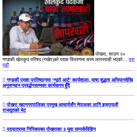
पोखरा, साउन २०
गण्डकी खेलकुद परिषद (गखेप)को पदक वितरणमा चरम लापरवाही भएको…
पूरा
पढौं
गण्डकी प्रज्ञा प्रतिष्ठानमा ‘न्यूरो आर्ट’ कार्यशाला, भाषा शुद्धता अभियानदेखि
अनुसन्धान प्रवर्द्धनसम्मका कार्यक्रम हुँदै
पोखरा महानगरपालिका प्रमुख आचार्यसँग नेपालका लागि इजरायली
राजदूतको भेट
पदयात्रामा निस्किएका पोखराका ३ युवा सम्पर्कविहिन