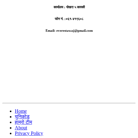
कार्यालय :
पोखरा ५ कास्की
फोन नं. :०६१-४१९६०८
Email: everestawaj@gmail.com
Home
युनिकोड
हाम्रो टीम
About
Privacy Policy