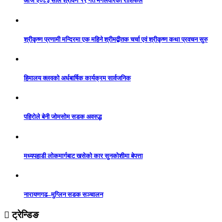
आज २०८३ साल श्रावण १९ गते मंगलवारको राशिफल
श्रीकृष्ण प्रणामी मन्दिरमा एक महिने श्रीमद्बीतक चर्चा एवं श्रीकृष्ण कथा प्रवचन सुरु
हिमालय क्लवको अर्धबार्षिक कार्यक्रम सार्वजनिक
पहिरोले बेनी जोमसोम सडक अवरुद्ध
मध्यपहाडी लोकमार्गबाट खसेको कार सुनकोशीमा बेपत्ता
नारायणगढ–मुग्लिन सडक सञ्चालन
ट्रेन्डिङ