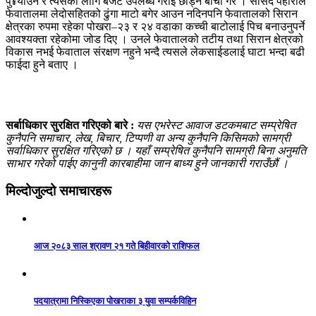
पु¥याउने र त्यसका लागि बजेट उपलब्ध गराइ छाड्ने बाचा गरे । सांसद पहारीले
फेवातालमा लेदोसहितको ढुंगा माटो बगेर आउन नदिनपनि फेवातालको सिरान
क्षेत्रका रुपमा रहेका पोखरा–२३ र २४ वडाका कच्ची बाटोलाई पिच बनाउनुपर्ने
आवश्यक्ता रहेकोमा जोड दिए । उनले फेवातालको तटीय तथा सिरान क्षेत्रको
विकास नभई फेवाताल संरक्षण नहुने भन्दै त्यसले लेकसाईडलाई घाटा भन्दा बढी
फाईदा हुने बताए ।
सर्बाधिकार सुरक्षित गरिएको बारे :
यस एभरेस्ट आवाज डटकमबाट सम्प्रेषित
कुनैपनि समाचार, लेख, बिचार, टिप्पणी वा अन्य कुनैपनि किसिमको सामग्री
सर्वाधिकार सुरक्षित गरिएको छ । यहाँ सम्प्रेषित कुनैपनि सामग्री बिना अनुमति
साभार गरेको पाईए कानुनी कारबाहीमा जान बाध्य हुने जानकारी गराउँछौं ।
मिल्दोजुल्दो समाचारहरू
आज २०८३ साल श्रावण २१ गते बिहीवारको राशिफल
पदयात्रामा निस्किएका पोखराका ३ युवा सम्पर्कविहिन