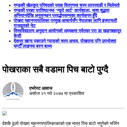
गण्डकी खेलकुद परिषदको पदक वितरणमा चरम लापरवाही र मिलेमतो
गण्डकी प्रज्ञा प्रतिष्ठानमा ‘न्यूरो आर्ट’ कार्यशाला, भाषा शुद्धता
अभियानदेखि अनुसन्धान प्रवर्द्धनसम्मका कार्यक्रम हुँदै
पोखरा महानगरपालिका प्रमुख आचार्यसँग नेपालका लागि इजरायली
राजदूतको भेट
विश्वविद्यालय अनुदान आयोगको अध्यक्षमा पर्वतका प्रा डा खड्गबहादुर
केसी
देशभर खाना पकाउने ग्यासको चरम अभाव, पोखरामा पनि उपभोक्ता
घण्टौँ लाइनमा बस्न बाध्य
पोखराका सबै वडामा पिच बाटो पुग्दै
एभरेस्ट आवाज
असाेज २१ गते २०७७ मा प्रकाशित
देशकै ठूलो पोखरा महानगरपालिकाकाको एक मात्र पिच बाटो नपुगेको भर्जिन