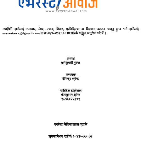
तपाईंपनि हामीलाई समाचार, लेख, रचना, बिचार, प्रतिक्रिया वा विज्ञापन छपाउन चाहनु हुन्छ भने हामीलाई
everestawaj@gmail.com मा वा ०६१–४१९६०८ मा सम्पर्क गर्नुहुन अनुरोध गर्दछौं ।
अध्यक्ष
कर्मकुमारी गुरुङ
सम्पादक
दीपेन्द्र श्रेष्ठ
मार्केटिङ डाइरेक्टर
भोलाकुमार श्रेष्ठ
९८५६०२२३१९
एभरेस्ट मिडिया हाउस प्रा.लि
सूचना बिभाग दर्ता नं:
२०४३/०७७ -७८