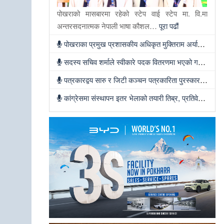
पोखराको मासबारमा रहेको स्टेप वाई स्टेप मा. वि.मा
अन्तरसदनात्मक नेपाली भाषा कौशल…
पूरा पढौं
पोखराका प्रमुख प्रशासकीय अधिकृत मुक्तिराम अर्यालको काठमाण्डौंमा सरुवा
सदस्य सचिव शर्माले स्वीकारे पदक वितरणमा भएको गल्ती, तर सच्याउन तयार भएनन्
पत्रकारद्वय सारु र जिटी कञ्चन पत्रकारिता पुरस्कारबाट सम्मानित
कांग्रेसमा संस्थापन इतर भेलाको तयारी तिब्र, प्रतिवेदन लेख्न नेताहरुलाई जिम्मेवारी, भेलामा सहभागी हुन देउवा फर्कदैं