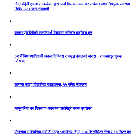
दिदी बहिनी एकता फाउन्डेसनद्वारा आर्वा विजयमा क्यान्सर सचेतना तथा निःशुल्क स्वास्थ्य
शिविर, २१० जना सहभागी
सहारा एकेडेमीको सहयोगार्थ पोखरामा शनिबार हाइकिङ हुने
३२औँ विश्व आदिवासी जनजाति दिवस र समृद्ध नेपालको यात्रा – राजबहादुर गुरुङ
(पोखरा)
लायन्स साझा चौतारीको रक्तदानमा, ५५ युनिट संकलन
सामुदायिक वन दिवसका अवसरमा रातोपैह्रा वनमा वृक्षरोपण
पोखरामा सार्वजनिक भयो टीभीएस ‘अरबिटर’ ईभी, १५८ किलोमिटर रेन्ज र ३४ लिटर बुट