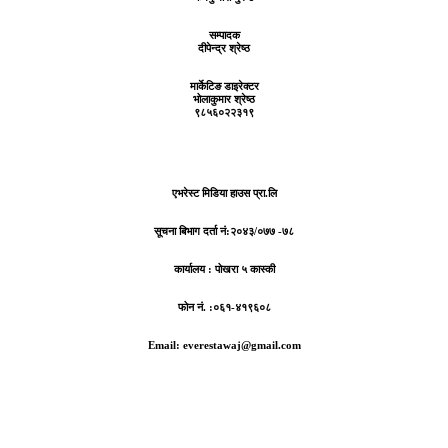
सम्पादक
दीपेन्द्र श्रेष्ठ
मार्केटिङ डाइरेक्टर
भोलाकुमार श्रेष्ठ
९८५६०२२३१९
एभरेस्ट मिडिया हाउस प्रा.लि
सूचना बिभाग दर्ता नं:
२०४३/०७७ -७८
कार्यालय :
पोखरा ५ कास्की
फोन नं. :०६१-४१९६०८
Email: everestawaj@gmail.com