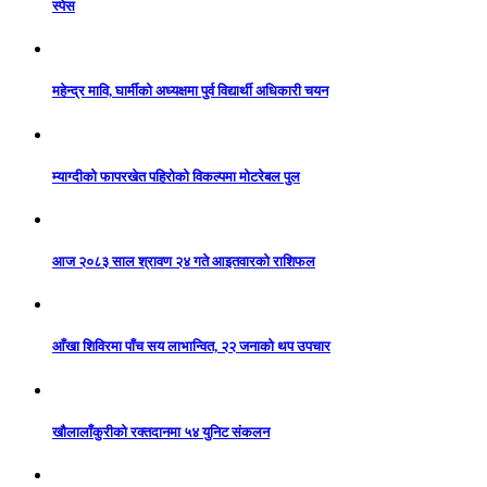
स्पेस
महेन्द्र मावि, घार्मीको अध्यक्षमा पुर्व विद्यार्थी अधिकारी चयन
म्याग्दीको फापरखेत पहिरोको विकल्पमा मोटरेबल पुल
आज २०८३ साल श्रावण २४ गते आइतवारको राशिफल
आँखा शिविरमा पाँच सय लाभान्वित, २२ जनाको थप उपचार
खौलालाँकुरीको रक्तदानमा ५४ युनिट संकलन