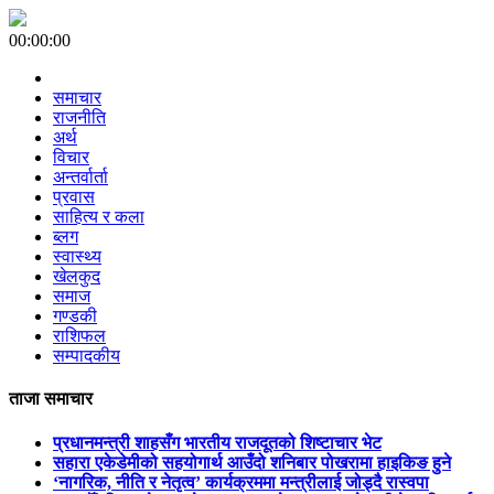
00:00:00
समाचार
राजनीति
अर्थ
विचार
अन्तर्वार्ता
प्रवास
साहित्य र कला
ब्लग
स्वास्थ्य
खेलकुद
समाज
गण्डकी
राशिफल
सम्पादकीय
ताजा समाचार
प्रधानमन्त्री शाहसँग भारतीय राजदूतको शिष्टाचार भेट
सहारा एकेडेमीको सहयोगार्थ आउँदो शनिबार पोखरामा हाइकिङ हुने
‘नागरिक, नीति र नेतृत्व’ कार्यक्रममा मन्त्रीलाई जोड्दै रास्वपा