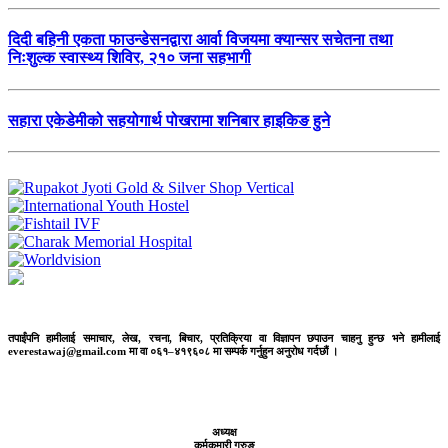
दिदी बहिनी एकता फाउन्डेसनद्वारा आर्वा विजयमा क्यान्सर सचेतना तथा
निःशुल्क स्वास्थ्य शिविर, २१० जना सहभागी
सहारा एकेडेमीको सहयोगार्थ पोखरामा शनिबार हाइकिङ हुने
तपाईंपनि हामीलाई समाचार, लेख, रचना, बिचार, प्रतिक्रिया वा विज्ञापन छपाउन चाहनु हुन्छ भने हामीलाई
everestawaj@gmail.com मा वा ०६१–४१९६०८ मा सम्पर्क गर्नुहुन अनुरोध गर्दछौं ।
अध्यक्ष
कर्मकुमारी गुरुङ