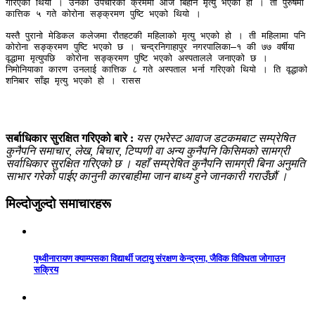
गरिएको थियो । उनको उपचारका क्रममा आज बिहान मृत्यु भएको हो । ती पुरुषमा 
कात्तिक ५ गते कोरोना सङ्क्रमण पुष्टि भएको थियो । 

यस्तै पुरानो मेडिकल कलेजमा रौतहटकी महिलाको मृत्यु भएको हो । ती महिलामा पनि 
कोरोना सङ्क्रमण पुष्टि भएको छ । चन्द्रनिगाहापुर नगरपालिका–१ की ७७ वर्षीया 
वृद्धामा मृत्युपछि  कोरोना सङ्क्रमण पुष्टि भएको अस्पतालले जनाएको छ । 
निमोनियाका कारण उनलाई कात्तिक ८ गते अस्पताल भर्ना गरिएको थियो । ति वृद्धाको 
शनिबार साँझ मृत्यु भएको हो । रासस
सर्बाधिकार सुरक्षित गरिएको बारे :
यस एभरेस्ट आवाज डटकमबाट सम्प्रेषित
कुनैपनि समाचार, लेख, बिचार, टिप्पणी वा अन्य कुनैपनि किसिमको सामग्री
सर्वाधिकार सुरक्षित गरिएको छ । यहाँ सम्प्रेषित कुनैपनि सामग्री बिना अनुमति
साभार गरेको पाईए कानुनी कारबाहीमा जान बाध्य हुने जानकारी गराउँछौं ।
मिल्दोजुल्दो समाचारहरू
पृथ्वीनारायण क्याम्पसका विद्यार्थी जटायु संरक्षण केन्द्रमा, जैविक विविधता जोगाउन
सक्रिय