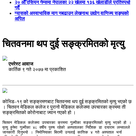
२० औँ एसियन गेम्समा नेपालका २२ खेलमा १३६ खेलाडीले प्रतिस्पर्धा
गर्दै
ग्यासको अस्वाभाविक माग नबढाउन लेखनाथ उद्योग वाणिज्य सङ्घको
अपिल
चितवनमा थप दुई सङ्क्रमितको मृत्यु
एभरेस्ट आवाज
कार्तिक ९ गते २०७७ मा प्रकाशित
कोभिड–१९ को सङ्क्रमणबाट चितवनमा थप दुई सङ्क्रमितको मृत्यु भएको छ
। चितवन मेडिकल कलेज र पुरानो मेडिकल कलेजमा उपचारका क्रममा ती
सङ्क्रमितको कोरोनाबाट ज्यान गएको हो ।
चितवन मेडिकल कलेजमा उपचारका क्रममा गुल्मीका सङ्क्रमितको मृत्यु भएको हो । 
मृत्यु हुनेमा गुल्मीका ४८ वर्षीय पुरुष रहेको अस्पतालका निर्देशक डा दयाराम लम्सालले 
जानकारी दिनुभयो । निमोनियाका बिरामी उनलाई कात्तिक ४ गते अस्पताल भर्ना 