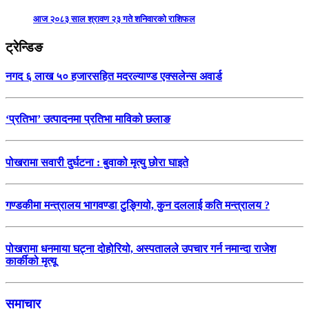
आज २०८३ साल श्रावण २३ गते शनिवारको राशिफल
ट्रेन्डिङ
नगद ६ लाख ५० हजारसहित मदरल्याण्ड एक्सलेन्स अवार्ड
‘प्रतिभा’ उत्पादनमा प्रतिभा माविको छलाङ
पोखरामा सवारी दुर्घटना : बुवाको मृत्यु छोरा घाइते
गण्डकीमा मन्त्रालय भागवण्डा टुङ्गियो, कुन दललाई कति मन्त्रालय ?
पोखरामा धनमाया घट्ना दोहोरियो, अस्पतालले उपचार गर्न नमान्दा राजेश
कार्कीको मृत्यू
समाचार