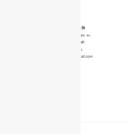
मार्केटिङ डाइरेक्टर
भोलाकुमार श्रेष्ठ
९८५६०२२३१९
एभरेस्ट मिडिया हाउस प्रा.लि
सूचना बिभाग दर्ता नं:
२०४३/०७७ -७८
कार्यालय :
पोखरा ५ कास्की
फोन नं. :०६१-४१९६०८
Email: everestawaj@gmail.com
Home