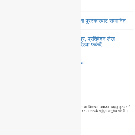
तयार भएनन्
पत्रकारद्वय सारु र जिटी कञ्चन पत्रकारिता पुरस्कारबाट सम्मानित
कांग्रेसमा संस्थापन इतर भेलाको तयारी तिब्र, प्रतिवेदन लेख्न
नेताहरुलाई जिम्मेवारी, भेलामा सहभागी हुन देउवा फर्कदैं
तपाईंपनि हामीलाई समाचार, लेख, रचना, बिचार, प्रतिक्रिया वा विज्ञापन छपाउन चाहनु हुन्छ भने
हामीलाई everestawaj@gmail.com मा वा ०६१–४१९६०८ मा सम्पर्क गर्नुहुन अनुरोध गर्दछौं ।
अध्यक्ष
कर्मकुमारी गुरुङ
सम्पादक
दीपेन्द्र श्रेष्ठ