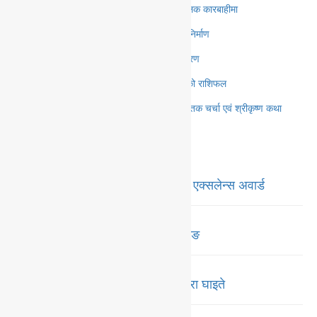
नियम उल्लंघन गर्ने ९ विद्यालयका सवारी चालक कारबाहीमा
मनाङको चामे–नार्पाभूमि सडकमा बेलिब्रिज निर्माण
विन्ध्येश्वरी माध्यमिक विद्यालयमा पोशाक वितरण
आज २०८३ साल श्रावण १९ गते मंगलवारको राशिफल
श्रीकृष्ण प्रणामी मन्दिरमा एक महिने श्रीमद्बीतक चर्चा एवं श्रीकृष्ण कथा
प्रवचन सुरु
ट्रेन्डिङ
नगद ६ लाख ५० हजारसहित मदरल्याण्ड एक्सलेन्स अवार्ड
‘प्रतिभा’ उत्पादनमा प्रतिभा माविको छलाङ
पोखरामा सवारी दुर्घटना : बुवाको मृत्यु छोरा घाइते