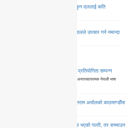
गण्डकीमा मन्त्रालय भागवण्डा टुङ्गियो, कुन दललाई कति
मन्त्रालय ?
पोखरामा धनमाया घट्ना दोहोरियो, अस्पतालले उपचार गर्न नमान्दा
राजेश कार्कीको मृत्यू
समाचार
स्टेप वाई स्टेप मा.वि.मा नेपाली भाषा कौशल प्रतियोगिता सम्पन्न
पोखराको मासबारमा रहेको स्टेप वाई स्टेप मा. वि.मा अन्तरसदनात्मक नेपाली भाषा
कौशल…
पूरा पढौं
पोखराका प्रमुख प्रशासकीय अधिकृत मुक्तिराम अर्यालको काठमाण्डौंमा
सरुवा
सदस्य सचिव शर्माले स्वीकारे पदक वितरणमा भएको गल्ती, तर सच्याउन