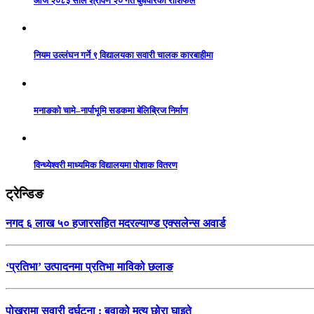
आज २०८३ साल श्रावण २० गते बुधवारको राशिफल
नियम उल्लंघन गर्ने ९ विद्यालयका सवारी चालक कारबाहीमा
मनाङको चामे–नार्पाभूमि सडकमा बेलिब्रिज निर्माण
विन्ध्येश्वरी माध्यमिक विद्यालयमा पोशाक वितरण
ट्रेन्डिङ
नगद ६ लाख ५० हजारसहित मदरल्याण्ड एक्सलेन्स अवार्ड
‘प्रतिभा’ उत्पादनमा प्रतिभा माविको छलाङ
पोखरामा सवारी दुर्घटना : बुवाको मृत्यु छोरा घाइते