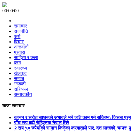
00:00:00
समाचार
राजनीति
अर्थ
विचार
अन्तर्वार्ता
प्रवास
साहित्य र कला
ब्लग
स्वास्थ्य
खेलकुद
समाज
गण्डकी
राशिफल
सम्पादकीय
ताजा समाचार
कानुन र स्रोत साधनको अभावले भने जति काम गर्न सकिएन: जिसस प्रम
पाँच सय बढी रोहिङ्ग्या नेपाल छिरे
२ सय ५० रुपैयाँको सामान किनेका करदाताले पाए, दश लाखको ‘बम्पर’ प