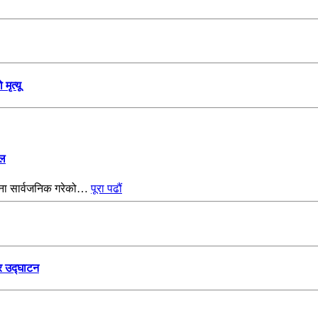
मृत्यू
ेल
ोजना सार्वजनिक गरेको…
पूरा पढौं
र उद्घाटन