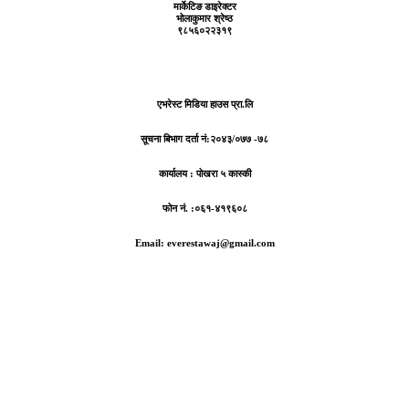
मार्केटिङ डाइरेक्टर
भोलाकुमार श्रेष्ठ
९८५६०२२३१९
एभरेस्ट मिडिया हाउस प्रा.लि
सूचना बिभाग दर्ता नं:
२०४३/०७७ -७८
कार्यालय :
पोखरा ५ कास्की
फोन नं. :०६१-४१९६०८
Email: everestawaj@gmail.com