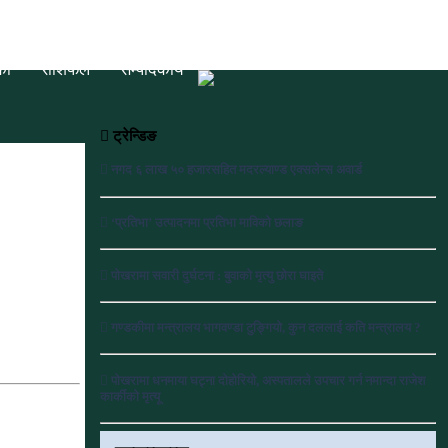
की
राशिफल
सम्पादकीय
ट्रेन्डिङ
नगद ६ लाख ५० हजारसहित मदरल्याण्ड एक्सलेन्स अवार्ड
‘प्रतिभा’ उत्पादनमा प्रतिभा माविको छलाङ
पोखरामा सवारी दुर्घटना : बुवाको मृत्यु छोरा घाइते
गण्डकीमा मन्त्रालय भागवण्डा टुङ्गियो, कुन दललाई कति मन्त्रालय ?
पोखरामा धनमाया घट्ना दोहोरियो, अस्पतालले उपचार गर्न नमान्दा राजेश
कार्कीको मृत्यू