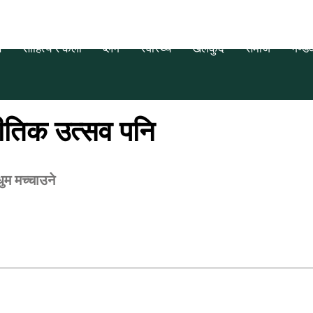
स
साहित्य र कला
ब्लग
स्वास्थ्य
खेलकुद
समाज
गण्ड
गीतिक उत्सव पनि
धुम मच्चाउने