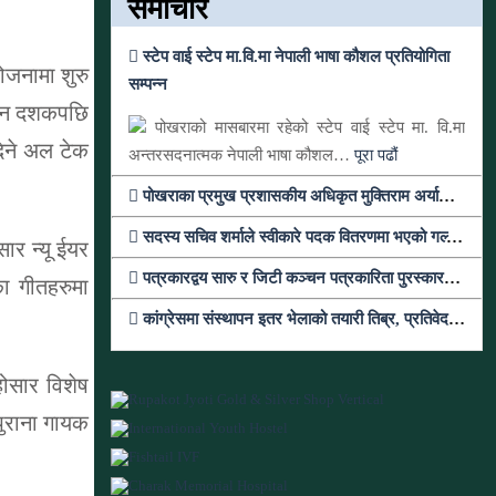
समाचार
स्टेप वाई स्टेप मा.वि.मा नेपाली भाषा कौशल प्रतियोगिता
ोजनामा शुरु
सम्पन्न
 तीन दशकपछि
पोखराको मासबारमा रहेको स्टेप वाई स्टेप मा. वि.मा
दिने अल टेक
अन्तरसदनात्मक नेपाली भाषा कौशल…
पूरा पढौं
पोखराका प्रमुख प्रशासकीय अधिकृत मुक्तिराम अर्यालको काठमाण्डौंमा सरुवा
सदस्य सचिव शर्माले स्वीकारे पदक वितरणमा भएको गल्ती, तर सच्याउन तयार भएनन्
ार न्यू ईयर
पत्रकारद्वय सारु र जिटी कञ्चन पत्रकारिता पुरस्कारबाट सम्मानित
ा गीतहरुमा
कांग्रेसमा संस्थापन इतर भेलाको तयारी तिब्र, प्रतिवेदन लेख्न नेताहरुलाई जिम्मेवारी, भेलामा सहभागी हुन देउवा फर्कदैं
होसार विशेष
 पुराना गायक