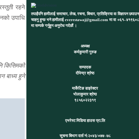
स्तुती रहने
तपाईंपनि हामीलाई समाचार, लेख, रचना, बिचार, प्रतिक्रिया वा विज्ञापन छपाउन
िसनको उपाधि
चाहनु हुन्छ भने हामीलाई everestawaj@gmail.com मा वा ०६१–४१९६०८
मा सम्पर्क गर्नुहुन अनुरोध गर्दछौं ।
अध्यक्ष
कर्मकुमारी गुरुङ
पनि किसिमको
सम्पादक
दीपेन्द्र श्रेष्ठ
 बाध्य हुने
मार्केटिङ डाइरेक्टर
भोलाकुमार श्रेष्ठ
९८५६०२२३१९
एभरेस्ट मिडिया हाउस प्रा.लि
सूचना बिभाग दर्ता नं:
२०४३/०७७ -७८