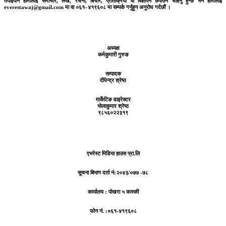
तपाईंपनि हामीलाई समाचार, लेख, रचना, बिचार, प्रतिक्रिया वा विज्ञापन छपाउन चाहनु हुन्छ भने हामीलाई
everestawaj@gmail.com मा वा ०६१–४१९६०८ मा सम्पर्क गर्नुहुन अनुरोध गर्दछौं ।
अध्यक्ष
कर्मकुमारी गुरुङ
सम्पादक
दीपेन्द्र श्रेष्ठ
मार्केटिङ डाइरेक्टर
भोलाकुमार श्रेष्ठ
९८५६०२२३१९
एभरेस्ट मिडिया हाउस प्रा.लि
सूचना बिभाग दर्ता नं:
२०४३/०७७ -७८
कार्यालय :
पोखरा ५ कास्की
फोन नं. :०६१-४१९६०८