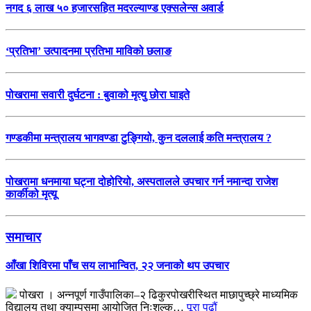
नगद ६ लाख ५० हजारसहित मदरल्याण्ड एक्सलेन्स अवार्ड
‘प्रतिभा’ उत्पादनमा प्रतिभा माविको छलाङ
पोखरामा सवारी दुर्घटना : बुवाको मृत्यु छोरा घाइते
गण्डकीमा मन्त्रालय भागवण्डा टुङ्गियो, कुन दललाई कति मन्त्रालय ?
पोखरामा धनमाया घट्ना दोहोरियो, अस्पतालले उपचार गर्न नमान्दा राजेश
कार्कीको मृत्यू
समाचार
आँखा शिविरमा पाँच सय लाभान्वित, २२ जनाको थप उपचार
पोखरा । अन्नपूर्ण गाउँपालिका–२ ढिकुरपोखरीस्थित माछापुच्छ्रे माध्यमिक
विद्यालय तथा क्याम्पसमा आयोजित निःशुल्क…
पूरा पढौं