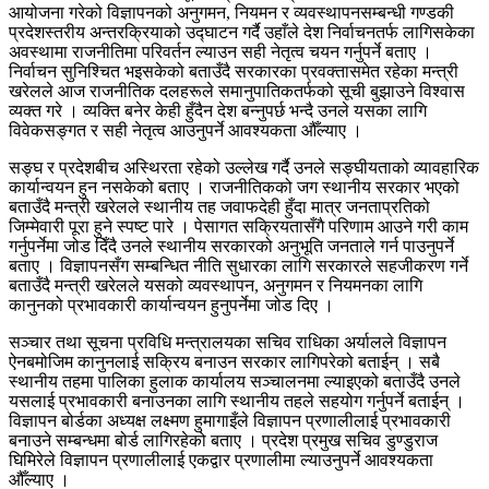
आयोजना गरेको विज्ञापनको अनुगमन, नियमन र व्यवस्थापनसम्बन्धी गण्डकी
प्रदेशस्तरीय अन्तरक्रियाको उद्घाटन गर्दै उहाँले देश निर्वाचनतर्फ लागिसकेका
अवस्थामा राजनीतिमा परिवर्तन ल्याउन सही नेतृत्व चयन गर्नुपर्ने बताए ।
निर्वाचन सुनिश्चित भइसकेको बताउँदै सरकारका प्रवक्तासमेत रहेका मन्त्री
खरेलले आज राजनीतिक दलहरूले समानुपातिकतर्फको सूची बुझाउने विश्वास
व्यक्त गरे । व्यक्ति बनेर केही हुँदैन देश बन्नुपर्छ भन्दै उनले यसका लागि
विवेकसङ्गत र सही नेतृत्व आउनुपर्ने आवश्यकता औँल्याए ।
सङ्घ र प्रदेशबीच अस्थिरता रहेको उल्लेख गर्दै उनले सङ्घीयताको व्यावहारिक
कार्यान्वयन हुन नसकेको बताए । राजनीतिकको जग स्थानीय सरकार भएको
बताउँदै मन्त्री खरेलले स्थानीय तह जवाफदेही हुँदा मात्र जनताप्रतिको
जिम्मेवारी पूरा हुने स्पष्ट पारे । पेसागत सक्रियतासँगै परिणाम आउने गरी काम
गर्नुपर्नेमा जोड दिँदै उनले स्थानीय सरकारको अनुभूति जनताले गर्न पाउनुपर्ने
बताए । विज्ञापनसँग सम्बन्धित नीति सुधारका लागि सरकारले सहजीकरण गर्ने
बताउँदै मन्त्री खरेलले यसको व्यवस्थापन, अनुगमन र नियमनका लागि
कानुनको प्रभावकारी कार्यान्वयन हुनुपर्नेमा जोड दिए ।
सञ्चार तथा सूचना प्रविधि मन्त्रालयका सचिव राधिका अर्यालले विज्ञापन
ऐनबमोजिम कानुनलाई सक्रिय बनाउन सरकार लागिपरेको बताईन् । सबै
स्थानीय तहमा पालिका हुलाक कार्यालय सञ्चालनमा ल्याइएको बताउँदै उनले
यसलाई प्रभावकारी बनाउनका लागि स्थानीय तहले सहयोग गर्नुपर्ने बताईन् ।
विज्ञापन बोर्डका अध्यक्ष लक्ष्मण हुमागाइँले विज्ञापन प्रणालीलाई प्रभावकारी
बनाउने सम्बन्धमा बोर्ड लागिरहेको बताए । प्रदेश प्रमुख सचिव डुण्डुराज
घिमिरेले विज्ञापन प्रणालीलाई एकद्वार प्रणालीमा ल्याउनुपर्ने आवश्यकता
औँल्याए ।