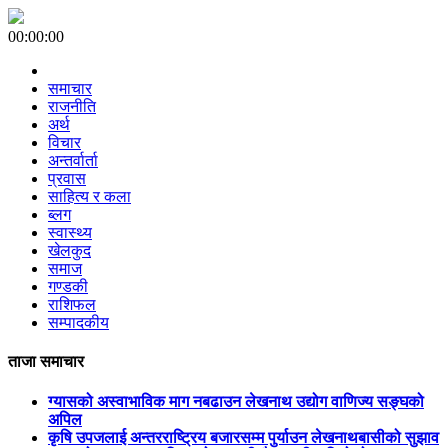
00:00:00
समाचार
राजनीति
अर्थ
विचार
अन्तर्वार्ता
प्रवास
साहित्य र कला
ब्लग
स्वास्थ्य
खेलकुद
समाज
गण्डकी
राशिफल
सम्पादकीय
ताजा समाचार
ग्यासको अस्वाभाविक माग नबढाउन लेखनाथ उद्योग वाणिज्य सङ्घको
अपिल
कृषि उपजलाई अन्तरराष्ट्रिय बजारसम्म पुर्याउन लेखनाथबासीको सुझाव