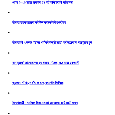
आज २०८३ साल श्रावण २३ गते शनिवारको राशिफल
पोखरा रङ्गशालामा फोनिज कास्कीको वृक्षरोपण
पोखराको ५ नम्वर वडामा भदौंको तेस्रो साता श्रीमद्भागवत महापुराण हुने
बागलुङको ढोरपाटनमा ३७ हजार पर्यटक, ४७ लाख आम्दानी
सुस्तामा रोकिएन बाँध कटान, स्थानीय चिन्तित
विन्ध्येश्वरी माध्यमिक विद्यालयको अध्यक्षमा अधिकारी चयन