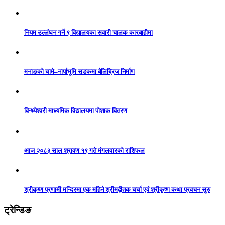
नियम उल्लंघन गर्ने ९ विद्यालयका सवारी चालक कारबाहीमा
मनाङको चामे–नार्पाभूमि सडकमा बेलिब्रिज निर्माण
विन्ध्येश्वरी माध्यमिक विद्यालयमा पोशाक वितरण
आज २०८३ साल श्रावण १९ गते मंगलवारको राशिफल
श्रीकृष्ण प्रणामी मन्दिरमा एक महिने श्रीमद्बीतक चर्चा एवं श्रीकृष्ण कथा प्रवचन सुरु
ट्रेन्डिङ