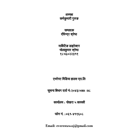
अध्यक्ष
कर्मकुमारी गुरुङ
सम्पादक
दीपेन्द्र श्रेष्ठ
मार्केटिङ डाइरेक्टर
भोलाकुमार श्रेष्ठ
९८५६०२२३१९
एभरेस्ट मिडिया हाउस प्रा.लि
सूचना बिभाग दर्ता नं:
२०४३/०७७ -७८
कार्यालय :
पोखरा ५ कास्की
फोन नं. :०६१-४१९६०८
Email: everestawaj@gmail.com