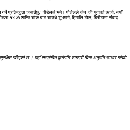
े प्रतिबद्धता जनाउँछु,’ पौडेलले भने। पौडेलले जेन–जी युवाको ऊर्जा, नयाँ
पोखरा १४ ॐ शान्ति चोक बाट चाउथे शुभमार्ग, हिमालि टोल, बिरौटामा संवाद
रक्षित गरिएको छ । यहाँ सम्प्रेषित कुनैपनि सामग्री बिना अनुमति साभार गरेको