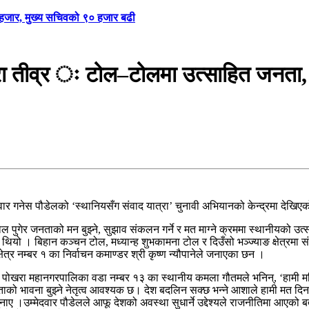
९ हजार, मुख्य सचिवको ९० हजार बढी
ा तीव्र ः टोल–टोलमा उत्साहित जनता, प
उम्मेदवार गनेस पौडेलको ‘स्थानियसँग संवाद यात्रा’ चुनावी अभियानको केन्द्रमा देखि
टोल पुगेर जनताको मन बुझ्ने, सुझाव संकलन गर्ने र मत माग्ने क्रममा स्थानीय
 थियो । बिहान कञ्चन टोल, मध्यान्ह शुभकामना टोल र दिउँसो भञ्ज्याङ क्षेत्रमा स
्षेत्र नम्बर १ का निर्वाचन कमाण्डर श्री कृष्ण न्यौपानेले जनाएका छन ।
पोखरा महानगरपालिका वडा नम्बर १३ का स्थानीय कमला गौतमले भनिन्, ‘हामी महिलाले प
्ताको भावना बुझ्ने नेतृत्व आवश्यक छ। देश बदलिन सक्छ भन्ने आशाले हामी मत द
 सुनाए ।उम्मेदवार पौडेलले आफू देशको अवस्था सुधार्ने उद्देश्यले राजनीतिमा आ