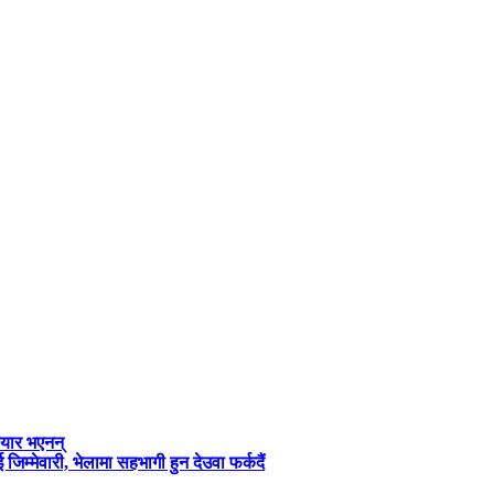
तयार भएनन्
जिम्मेवारी, भेलामा सहभागी हुन देउवा फर्कदैं