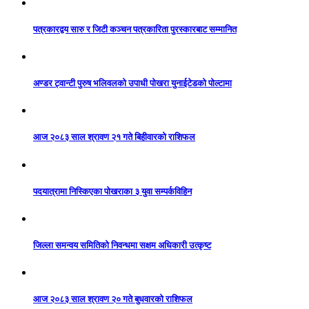
पत्रकारद्वय सारु र जिटी कञ्चन पत्रकारिता पुरस्कारबाट सम्मानित
अण्डर ट्वान्टी पुरुष भलिवलको उपाधी पोखरा युनाईटेडको पोल्टामा
आज २०८३ साल श्रावण २१ गते बिहीवारको राशिफल
पदयात्रामा निस्किएका पोखराका ३ युवा सम्पर्कविहिन
जिल्ला समन्वय समितिको निवन्धमा सक्षम अधिकारी उत्कृष्ट
आज २०८३ साल श्रावण २० गते बुधवारको राशिफल