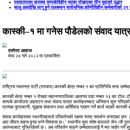
पदयात्राका क्रममा सम्पर्कविहीन भएका पोखराका तीन युवाको उद्धार
चालु आवदेखि लागु हुने तलबमान सार्वजनिक,श्रेणीविहीन कर्मचारीको २
कास्की–१ मा गनेस पौडेलको संवाद यात्र
एभरेस्ट आवाज
माघ २४ गते २०८२ मा प्रकाशित
राष्ट्रिय स्वतन्त्र पार्टी (रास्वपा) कास्की क्षेत्र नम्बर १ का प्रतिनिधि सभा 
कास्की क्षेत्र नम्बर १ पोखरा महानगरपालिका अन्र्तगत वडा नम्बर १३ का टोल–
सम्पर्क कार्यालय उद्घाटन तथा संवाद यात्रा कार्यक्रमबाट अभियान सुरु गरिएको
प्रत्यक्ष कुराकानी, सुझाब संकलन तथा आर्शिवाद ग्रहण गर्ने कार्य भएको कास्की क
संवाद कार्यक्रममा स्थानीयहरूले परिवर्तनको पक्षमा स्पष्ट समर्थन जनाएका छन ।
आए जीवन सहज हुन्छ भन्ने विश्वास छ।’ स्थानीय युवा रमेश बरालले जेन–जी पुस
अवस्थाबाट गुज्रिरहेको छ। अब परिवर्तन चाहने उम्मेदवारलाई नै मत जाहेर गर्ने