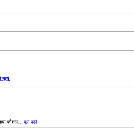
मृत्यू
ली भाषा कौशल…
पूरा पढौं