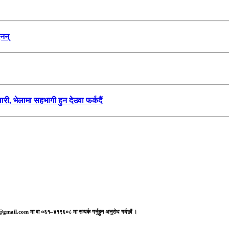
नन्
ारी, भेलामा सहभागी हुन देउवा फर्कदैं
aj@gmail.com मा वा ०६१–४१९६०८ मा सम्पर्क गर्नुहुन अनुरोध गर्दछौं ।