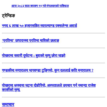
आज २०८३ साल श्रावण १९ गते मंगलवारको राशिफल
ट्रेन्डिङ
नगद ६ लाख ५० हजारसहित मदरल्याण्ड एक्सलेन्स अवार्ड
‘प्रतिभा’ उत्पादनमा प्रतिभा माविको छलाङ
पोखरामा सवारी दुर्घटना : बुवाको मृत्यु छोरा घाइते
गण्डकीमा मन्त्रालय भागवण्डा टुङ्गियो, कुन दललाई कति मन्त्रालय ?
पोखरामा धनमाया घट्ना दोहोरियो, अस्पतालले उपचार गर्न नमान्दा राजेश
कार्कीको मृत्यू
समाचार