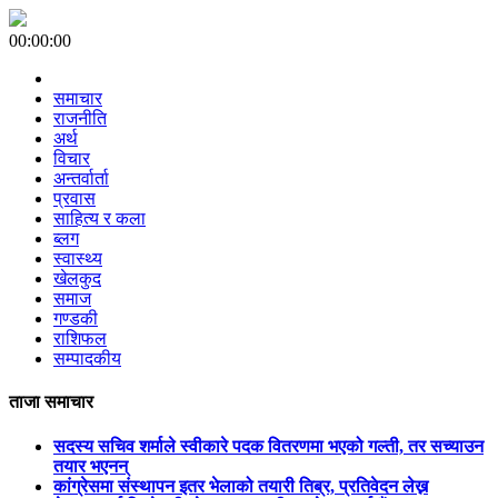
00:00:00
समाचार
राजनीति
अर्थ
विचार
अन्तर्वार्ता
प्रवास
साहित्य र कला
ब्लग
स्वास्थ्य
खेलकुद
समाज
गण्डकी
राशिफल
सम्पादकीय
ताजा समाचार
सदस्य सचिव शर्माले स्वीकारे पदक वितरणमा भएको गल्ती, तर सच्याउन
तयार भएनन्
कांग्रेसमा संस्थापन इतर भेलाको तयारी तिब्र, प्रतिवेदन लेख्न