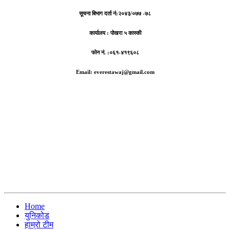
सूचना बिभाग दर्ता नं:
२०४३/०७७ -७८
कार्यालय :
पोखरा ५ कास्की
फोन नं. :०६१-४१९६०८
Email: everestawaj@gmail.com
Home
युनिकोड
हाम्रो टीम