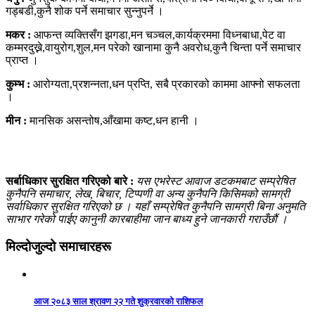
गड्बडी,कुनै शोक पर्ने समाचार सुन्नुपर्ने ।
मकर :
आफन्त व्यक्तिसँग झगडा,मन चञ्चल,कार्यक्रममा विध्नबाधा,पेट वा
कम्मरदुख्ने,वायुरोग,शुल,मन परेको खानामा कुनै अवरोध,कुनै चिन्ता पर्ने समाचार
प्राप्त ।
कुम्भ :
आरोग्यता,प्रशन्नता,धन प्रप्ति, सबै प्रकारको काममा आफ्नो सफलता
।
मीन :
मानसिक असन्तोष,आँखामा कष्ट,धन हानी ।
सर्बाधिकार सुरक्षित गरिएको बारे :
यस एभरेस्ट आवाज डटकमबाट सम्प्रेषित
कुनैपनि समाचार, लेख, बिचार, टिप्पणी वा अन्य कुनैपनि किसिमको सामग्री
सर्वाधिकार सुरक्षित गरिएको छ । यहाँ सम्प्रेषित कुनैपनि सामग्री बिना अनुमति
साभार गरेको पाईए कानुनी कारबाहीमा जान बाध्य हुने जानकारी गराउँछौं ।
मिल्दोजुल्दो समाचारहरू
आज २०८३ साल श्रावण २२ गते शुक्रवारको राशिफल