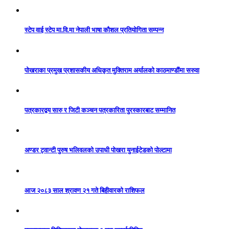
स्टेप वाई स्टेप मा.वि.मा नेपाली भाषा कौशल प्रतियोगिता सम्पन्न
पोखराका प्रमुख प्रशासकीय अधिकृत मुक्तिराम अर्यालको काठमाण्डौंमा सरुवा
पत्रकारद्वय सारु र जिटी कञ्चन पत्रकारिता पुरस्कारबाट सम्मानित
अण्डर ट्वान्टी पुरुष भलिवलको उपाधी पोखरा युनाईटेडको पोल्टामा
आज २०८३ साल श्रावण २१ गते बिहीवारको राशिफल