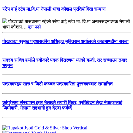
स्टेप वाई स्टेप मा.वि.मा नेपाली भाषा कौशल प्रतियोगिता सम्पन्न
पोखराको मासबारमा रहेको स्टेप वाई स्टेप मा. वि.मा अन्तरसदनात्मक नेपाली
भाषा कौशल…
पूरा पढौं
पोखराका प्रमुख प्रशासकीय अधिकृत मुक्तिराम अर्यालको काठमाण्डौंमा सरुवा
सदस्य सचिव शर्माले स्वीकारे पदक वितरणमा भएको गल्ती, तर सच्याउन तयार
भएनन्
पत्रकारद्वय सारु र जिटी कञ्चन पत्रकारिता पुरस्कारबाट सम्मानित
कांग्रेसमा संस्थापन इतर भेलाको तयारी तिब्र, प्रतिवेदन लेख्न नेताहरुलाई
जिम्मेवारी, भेलामा सहभागी हुन देउवा फर्कदैं