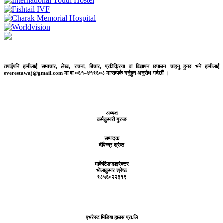
तपाईंपनि हामीलाई समाचार, लेख, रचना, बिचार, प्रतिक्रिया वा विज्ञापन छपाउन चाहनु हुन्छ भने हामीलाई
everestawaj@gmail.com मा वा ०६१–४१९६०८ मा सम्पर्क गर्नुहुन अनुरोध गर्दछौं ।
अध्यक्ष
कर्मकुमारी गुरुङ
सम्पादक
दीपेन्द्र श्रेष्ठ
मार्केटिङ डाइरेक्टर
भोलाकुमार श्रेष्ठ
९८५६०२२३१९
एभरेस्ट मिडिया हाउस प्रा.लि