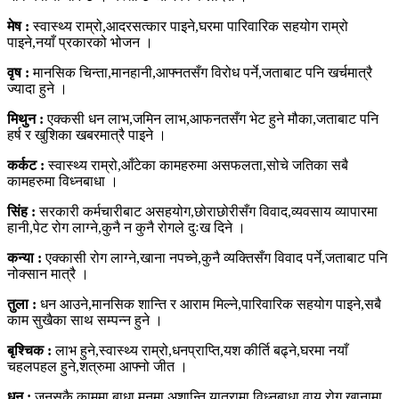
मेष :
स्वास्थ्य राम्रो,आदरसत्कार पाइने,घरमा पारिवारिक सहयोग राम्रो
पाइने,नयाँ प्रकारको भोजन ।
वृष :
मानसिक चिन्ता,मानहानी,आफ्नतसँग विरोध पर्ने,जताबाट पनि खर्चमात्रै
ज्यादा हुने ।
मिथुन :
एक्कसी धन लाभ,जमिन लाभ,आफनतसँग भेट हुने मौका,जताबाट पनि
हर्ष र खुशिका खबरमात्रै पाइने ।
कर्कट :
स्वास्थ्य राम्रो,आँटेका कामहरुमा असफलता,सोचे जतिका सबै
कामहरुमा विध्नबाधा ।
सिंह :
सरकारी कर्मचारीबाट असहयोग,छोराछोरीसँग विवाद,व्यवसाय व्यापारमा
हानी,पेट रोग लाग्ने,कुनै न कुनै रोगले दुःख दिने ।
कन्या :
एक्कासी रोग लाग्ने,खाना नपच्ने,कुनै व्यक्तिसँग विवाद पर्ने,जताबाट पनि
नोक्सान मात्रै ।
तुला :
धन आउने,मानसिक शान्ति र आराम मिल्ने,पारिवारिक सहयोग पाइने,सबै
काम सुखैका साथ सम्पन्न हुने ।
बृश्चिक :
लाभ हुने,स्वास्थ्य राम्रो,धनप्राप्ति,यश कीर्ति बढ्ने,घरमा नयाँ
चहलपहल हुने,शत्रुमा आफ्नो जीत ।
धनु :
जुनसुकै काममा बाधा,मनमा अशान्ति,यात्रामा विध्नबाधा,वायू रोग,खानामा