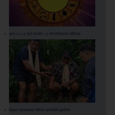
आज २०८३ साल श्रावण २३ गते शनिवारको राशिफल
पोखरा रङ्गशालामा फोनिज कास्कीको वृक्षरोपण