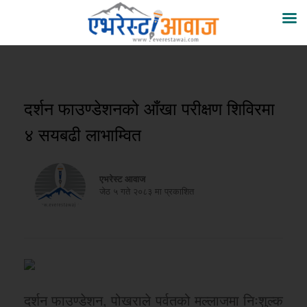
दर्शन फाउण्डेशनको आँखा परीक्षण शिविरमा
४ सयबढी लाभाम्वित
एभरेस्ट आवाज
जेठ ५ गते २०८३ मा प्रकाशित
दर्शन फाउण्डेशन, पोखराले पर्वतको मल्लाजमा निःशुल्क