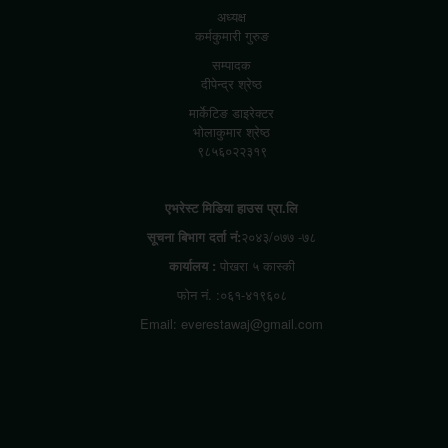
अध्यक्ष
कर्मकुमारी गुरुङ
सम्पादक
दीपेन्द्र श्रेष्ठ
मार्केटिङ डाइरेक्टर
भोलाकुमार श्रेष्ठ
९८५६०२२३१९
एभरेस्ट मिडिया हाउस प्रा.लि
सूचना बिभाग दर्ता नं:
२०४३/०७७ -७८
कार्यालय :
पोखरा ५ कास्की
फोन नं. :०६१-४१९६०८
Email: everestawaj@gmail.com