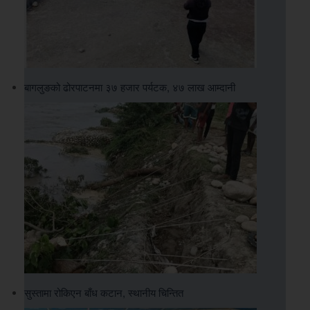
बागलुङको ढोरपाटनमा ३७ हजार पर्यटक, ४७ लाख आम्दानी
सुस्तामा रोकिएन बाँध कटान, स्थानीय चिन्तित