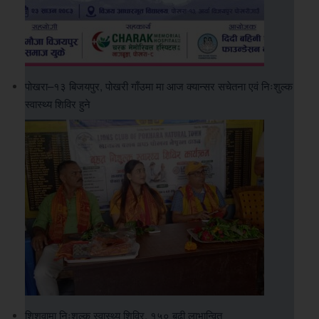
पोखरा–१३ बिजयपुर, पोखरी गाँउमा मा आज क्यान्सर सचेतना एवं निःशुल्क
स्वास्थ्य शिविर हुने
शिशुवामा निःशुल्क स्वास्थ्य शिविर, १५० बढी लाभान्वित