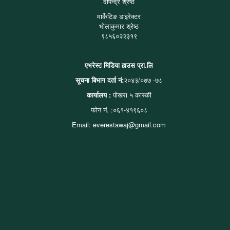
दीपेन्द्र श्रेष्ठ
मार्केटिङ डाइरेक्टर
भोलाकुमार श्रेष्ठ
९८५६०२२३१९
एभरेस्ट मिडिया हाउस प्रा.लि
सूचना बिभाग दर्ता नं:
२०४३/०७७ -७८
कार्यालय :
पोखरा ५ कास्की
फोन नं. :०६१-४१९६०८
Email: everestawaj@gmail.com