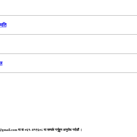
हमति
ेल
aj@gmail.com मा वा ०६१–४१९६०८ मा सम्पर्क गर्नुहुन अनुरोध गर्दछौं ।