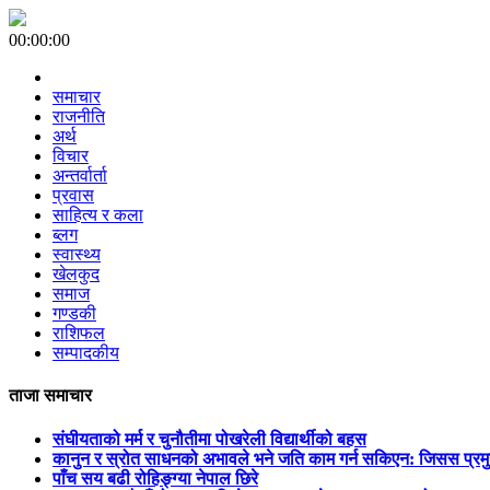
00:00:00
समाचार
राजनीति
अर्थ
विचार
अन्तर्वार्ता
प्रवास
साहित्य र कला
ब्लग
स्वास्थ्य
खेलकुद
समाज
गण्डकी
राशिफल
सम्पादकीय
ताजा समाचार
संघीयताको मर्म र चुनौतीमा पोखरेली विद्यार्थीको बहस
कानुन र स्रोत साधनको अभावले भने जति काम गर्न सकिएन: जिसस प्रम
पाँच सय बढी रोहिङ्ग्या नेपाल छिरे