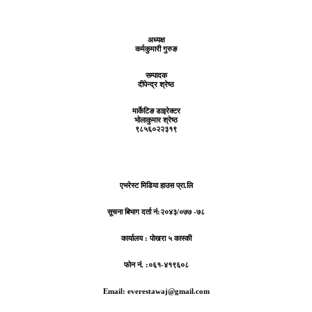
अध्यक्ष
कर्मकुमारी गुरुङ
सम्पादक
दीपेन्द्र श्रेष्ठ
मार्केटिङ डाइरेक्टर
भोलाकुमार श्रेष्ठ
९८५६०२२३१९
एभरेस्ट मिडिया हाउस प्रा.लि
सूचना बिभाग दर्ता नं:
२०४३/०७७ -७८
कार्यालय :
पोखरा ५ कास्की
फोन नं. :०६१-४१९६०८
Email: everestawaj@gmail.com