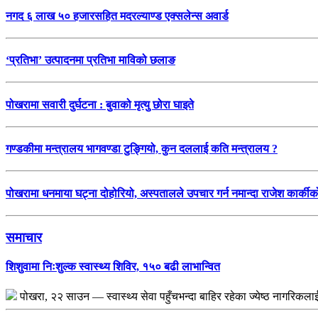
नगद ६ लाख ५० हजारसहित मदरल्याण्ड एक्सलेन्स अवार्ड
‘प्रतिभा’ उत्पादनमा प्रतिभा माविको छलाङ
पोखरामा सवारी दुर्घटना : बुवाको मृत्यु छोरा घाइते
गण्डकीमा मन्त्रालय भागवण्डा टुङ्गियो, कुन दललाई कति मन्त्रालय ?
पोखरामा धनमाया घट्ना दोहोरियो, अस्पतालले उपचार गर्न नमान्दा राजेश कार्कीको 
समाचार
शिशुवामा निःशुल्क स्वास्थ्य शिविर, १५० बढी लाभान्वित
पोखरा, २२ साउन — स्वास्थ्य सेवा पहुँचभन्दा बाहिर रहेका ज्येष्ठ नागरिकल