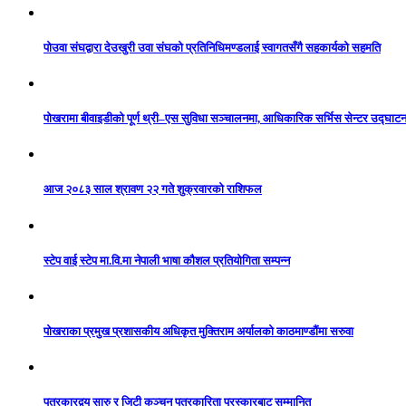
पोउवा संघद्वारा देउखुरी उवा संघको प्रतिनिधिमण्डलाई स्वागतसँगै सहकार्यको सहमति
पोखरामा बीवाइडीको पूर्ण थ्री–एस सुविधा सञ्चालनमा, आधिकारिक सर्भिस सेन्टर उद्घाट
आज २०८३ साल श्रावण २२ गते शुक्रवारको राशिफल
स्टेप वाई स्टेप मा.वि.मा नेपाली भाषा कौशल प्रतियोगिता सम्पन्न
पोखराका प्रमुख प्रशासकीय अधिकृत मुक्तिराम अर्यालको काठमाण्डौंमा सरुवा
पत्रकारद्वय सारु र जिटी कञ्चन पत्रकारिता पुरस्कारबाट सम्मानित