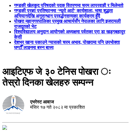
गण्डकी खेलकुद परिषदको पदक वितरणमा चरम लापरवाही र मिलेमतो
गण्डकी प्रज्ञा प्रतिष्ठानमा ‘न्यूरो आर्ट’ कार्यशाला, भाषा शुद्धता
अभियानदेखि अनुसन्धान प्रवर्द्धनसम्मका कार्यक्रम हुँदै
पोखरा महानगरपालिका प्रमुख आचार्यसँग नेपालका लागि इजरायली
राजदूतको भेट
विश्वविद्यालय अनुदान आयोगको अध्यक्षमा पर्वतका प्रा डा खड्गबहादुर
केसी
देशभर खाना पकाउने ग्यासको चरम अभाव, पोखरामा पनि उपभोक्ता
घण्टौँ लाइनमा बस्न बाध्य
आइटिएफ जे ३० टेनिस पोखरा ः
तेस्रो दिनका खेलहरु सम्पन्न
एभरेस्ट आवाज
मंसिर १७ गते २०८२ मा प्रकाशित