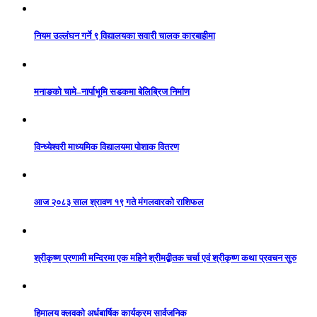
नियम उल्लंघन गर्ने ९ विद्यालयका सवारी चालक कारबाहीमा
मनाङको चामे–नार्पाभूमि सडकमा बेलिब्रिज निर्माण
विन्ध्येश्वरी माध्यमिक विद्यालयमा पोशाक वितरण
आज २०८३ साल श्रावण १९ गते मंगलवारको राशिफल
श्रीकृष्ण प्रणामी मन्दिरमा एक महिने श्रीमद्बीतक चर्चा एवं श्रीकृष्ण कथा प्रवचन सुरु
हिमालय क्लवको अर्धबार्षिक कार्यक्रम सार्वजनिक