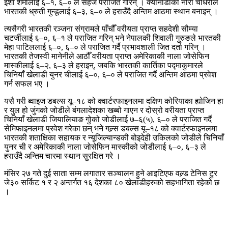
ईशा शर्मालाई ६–१, ६–० ले सहजै पराजित गरिन् । क्यानाडाकी नोरा चौधरीले
भारतकी ध्रुती गुन्डूलाई ६–३, ६–० ले हराउँदै अन्तिम आठमा स्थान बनाइन् ।
त्यसैगरी भारतकी रञ्जना संग्रामले पाँचौँ वरीयता प्राप्त सहदेशी सौम्या
चटर्जीलाई ६–०, ६–१ ले पराजित गरिन् भने नेपालकी शिवाली गुरुङले भारतकी
मेहा पाटिललाई ६–०, ६–० ले पराजित गर्दै प्रभावशाली जित दर्ता गरिन् ।
भारतकी तेजस्वी मानेनीले आठौँ वरीयता प्राप्त अमेरिकाकी नाला जोसेफिन
मास्कीलाई ६–२, ६–३ ले हराइन्, जबकि भारतकी कार्तिका पद्माकुमारले
चिनियाँ खेलाडी युनर चीलाई ६–०, ६–० ले पराजित गर्दै अन्तिम आठमा प्रवेश
गर्न सफल भए ।
यसै गरी ब्वाइज डबल्स यू–१८ को क्वार्टरफाइनलमा दक्षिण कोरियाका ह्योजिन हा
र युल हो जुंगको जोडीले बंगलादेशका खब्बो गाएन र दोस्रो वरीयता प्राप्त
चिनियाँ खेलाडी जियालियाङ गुोको जोडीलाई ७–६(५), ६–० ले पराजित गर्दै
सेमिफाइनलमा प्रवेश गरेका छन् भने गल्र्स डबल्स यू–१८ को क्वार्टरफाइनलमा
भारतकी शताक्षिका सहायक र न्यूजिल्यान्डकी बोइदेही उकिलको जोडीले चिनियाँ
युनर ची र अमेरिकाकी नाला जोसेफिन मास्कीको जोडीलाई ६–०, ६–३ ले
हराउँदै अन्तिम चारमा स्थान सुरक्षित गरे ।
मंसिर २७ गते दुई साता सम्म लगातार सञ्चालन हुने आइटिएफ वल्र्ड टेनिस टुर
जे३० सर्किट १ र २ अन्तर्गत १६ देशका ८० खेलाडीहरुको सहभागिता रहेको छ
।