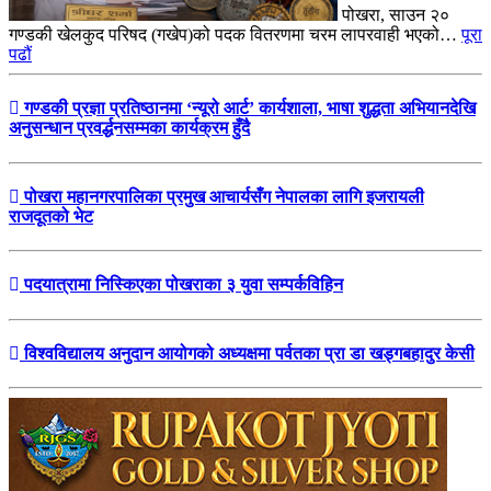
पोखरा, साउन २०
गण्डकी खेलकुद परिषद (गखेप)को पदक वितरणमा चरम लापरवाही भएको…
पूरा
पढौं
गण्डकी प्रज्ञा प्रतिष्ठानमा ‘न्यूरो आर्ट’ कार्यशाला, भाषा शुद्धता अभियानदेखि
अनुसन्धान प्रवर्द्धनसम्मका कार्यक्रम हुँदै
पोखरा महानगरपालिका प्रमुख आचार्यसँग नेपालका लागि इजरायली
राजदूतको भेट
पदयात्रामा निस्किएका पोखराका ३ युवा सम्पर्कविहिन
विश्वविद्यालय अनुदान आयोगको अध्यक्षमा पर्वतका प्रा डा खड्गबहादुर केसी