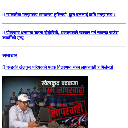
गण्डकीमा मन्त्रालय भागवण्डा टुङ्गियो, कुन दललाई कति मन्त्रालय ?
पोखरामा धनमाया घट्ना दोहोरियो, अस्पतालले उपचार गर्न नमान्दा राजेश
कार्कीको मृत्यू
समाचार
गण्डकी खेलकुद परिषदको पदक वितरणमा चरम लापरवाही र मिलेमतो