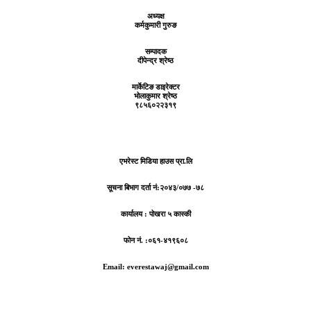
अध्यक्ष
कर्मकुमारी गुरुङ
सम्पादक
दीपेन्द्र श्रेष्ठ
मार्केटिङ डाइरेक्टर
भोलाकुमार श्रेष्ठ
९८५६०२२३१९
एभरेस्ट मिडिया हाउस प्रा.लि
सूचना बिभाग दर्ता नं:
२०४३/०७७ -७८
कार्यालय :
पोखरा ५ कास्की
फोन नं. :०६१-४१९६०८
Email: everestawaj@gmail.com