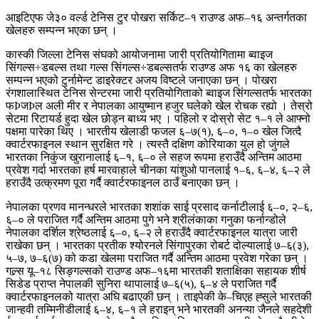
आइटिएफ जे३० वर्ल्ड टेनिस टुर पोखरा सर्किट–१ राउण्ड अफ–१६ अन्तर्गतका
खेलहरु सम्पन्न भएका छन् ।
कास्की जिल्ला टेनिस संघको आयोजनामा जारी प्रतियोगितामा ब्वाइज
सिंगल्स÷डबल्स तथा गल्स सिंगल्स÷डबल्सतर्फ राउण्ड अफ १६ का खेलहरु
सम्पन्न भएको टुर्नामेन्ट डाइरेक्टर अजय विष्टले जनाएका छन् । पोखरा
रंगशालास्थित टेनिस सेन्टरमा जारी प्रतियोगिताको ब्वाइज सिंगल्सतर्फ भारतका
फÞजÞल अली मीर र नेपालका आयुष्मान हजुर घलेको खेल रोचक रह्यो । तेस्रो
सेटमा रिटायर्ड हुदा खेल छोड्न बाध्य भए । पहिलो र दोस्रो सेट १–१ ले आफ्नो
पक्षमा पारेका थिए । भारतीय खेलाडी फजल ६–७(१), ६–०, १–० खेल जित्दै
क्वार्टरफाइनल स्थान सुरक्षित गरे । त्यस्तै दक्षिण कोरियाका युल हो जुंगले
भारतका निकुंज खुरानालाई ६–१, ६–० ले सहज रूपमा हराउँदै अन्तिम आठमा
प्रवेश गर्दा भारतका हर्ष मारवाहाले चीनका यांशुओ पानलाई १–६, ६–४, ६–२ ले
हराउँदै उत्क्रमण पूरा गर्दै क्वार्टरफाइनल ठाउँ बनाएका छन् ।
नेपालका प्रणव मानन्धरले भारतका शशांक साई प्रसाद कर्नाटीलाई ६–०, २–६,
६–० ले पराजित गर्दै अन्तिम आठमा पुगे भने श्रीलंकाका गनुका फर्नान्डोले
नेपालका दर्शिल श्रेष्ठलाई ६–०, ६–२ ले हराउँदै क्वार्टरफाइनल यात्रा जारी
राखेका छन् । भारतका प्रतीक श्योरनले सिंगापुरका रोबर्ट दोल्यालाई ७–६(३),
५–७, ७–६(७) को कडा खेलमा पराजित गर्दै अन्तिम आठमा प्रवेश गरेका छन् ।
गल्र्स यू–१८ सिङ्गल्सको राउण्ड अफ–१६मा भारतकी शताक्षिका सहायक शीर्ष
सिडेड प्राप्त नेपालकी सुनिरा थापालाई ७–६(५), ६–४ ले पराजित गर्दै
क्वार्टरफाइनलको यात्रा अघि बढाएकी छन् । ताइपेकी के–चिएह ह्सुले भारतकी
जान्हवी तम्मिनीडीलाई ६–४, ६–१ ले हराइन् भने भारतकी अनन्या जैनले सहदेशी