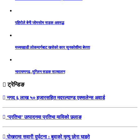
पहिरोले बेनी जोमसोम सडक अवरुद्ध
मध्यपहाडी लोकमार्गबाट खसेको कार सुनकोशीमा बेपत्ता
नारायणगढ–मुग्लिन सडक सञ्चालन
ट्रेन्डिङ
नगद ६ लाख ५० हजारसहित मदरल्याण्ड एक्सलेन्स अवार्ड
‘प्रतिभा’ उत्पादनमा प्रतिभा माविको छलाङ
पोखरामा सवारी दुर्घटना : बुवाको मृत्यु छोरा घाइते