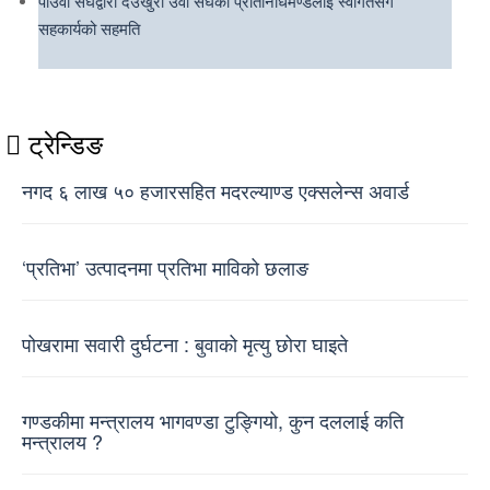
पोउवा संघद्वारा देउखुरी उवा संघको प्रतिनिधिमण्डलाई स्वागतसँगै
सहकार्यको सहमति
ट्रेन्डिङ
नगद ६ लाख ५० हजारसहित मदरल्याण्ड एक्सलेन्स अवार्ड
‘प्रतिभा’ उत्पादनमा प्रतिभा माविको छलाङ
पोखरामा सवारी दुर्घटना : बुवाको मृत्यु छोरा घाइते
गण्डकीमा मन्त्रालय भागवण्डा टुङ्गियो, कुन दललाई कति
मन्त्रालय ?