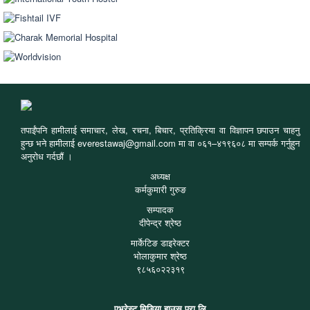
तपाईंपनि हामीलाई समाचार, लेख, रचना, बिचार, प्रतिक्रिया वा विज्ञापन छपाउन चाहनु
हुन्छ भने हामीलाई everestawaj@gmail.com मा वा ०६१–४१९६०८ मा सम्पर्क गर्नुहुन
अनुरोध गर्दछौं ।
अध्यक्ष
कर्मकुमारी गुरुङ
सम्पादक
दीपेन्द्र श्रेष्ठ
मार्केटिङ डाइरेक्टर
भोलाकुमार श्रेष्ठ
९८५६०२२३१९
एभरेस्ट मिडिया हाउस प्रा.लि