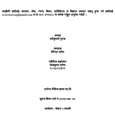
तपाईंपनि हामीलाई समाचार, लेख, रचना, बिचार, प्रतिक्रिया वा विज्ञापन छपाउन चाहनु हुन्छ भने हामीलाई
everestawaj@gmail.com मा वा ०६१–४१९६०८ मा सम्पर्क गर्नुहुन अनुरोध गर्दछौं ।
अध्यक्ष
कर्मकुमारी गुरुङ
सम्पादक
दीपेन्द्र श्रेष्ठ
मार्केटिङ डाइरेक्टर
भोलाकुमार श्रेष्ठ
९८५६०२२३१९
एभरेस्ट मिडिया हाउस प्रा.लि
सूचना बिभाग दर्ता नं:
२०४३/०७७ -७८
कार्यालय :
पोखरा ५ कास्की