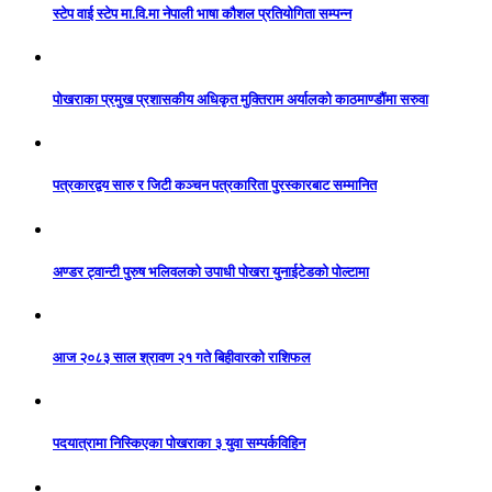
स्टेप वाई स्टेप मा.वि.मा नेपाली भाषा कौशल प्रतियोगिता सम्पन्न
पोखराका प्रमुख प्रशासकीय अधिकृत मुक्तिराम अर्यालको काठमाण्डौंमा सरुवा
पत्रकारद्वय सारु र जिटी कञ्चन पत्रकारिता पुरस्कारबाट सम्मानित
अण्डर ट्वान्टी पुरुष भलिवलको उपाधी पोखरा युनाईटेडको पोल्टामा
आज २०८३ साल श्रावण २१ गते बिहीवारको राशिफल
पदयात्रामा निस्किएका पोखराका ३ युवा सम्पर्कविहिन