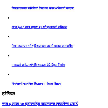
जिल्ला समन्वय समितिको निवन्धमा सक्षम अधिकारी उत्कृष्ट
आज २०८३ साल श्रावण २० गते बुधवारको राशिफल
नियम उल्लंघन गर्ने ९ विद्यालयका सवारी चालक कारबाहीमा
मनाङको चामे–नार्पाभूमि सडकमा बेलिब्रिज निर्माण
विन्ध्येश्वरी माध्यमिक विद्यालयमा पोशाक वितरण
ट्रेन्डिङ
नगद ६ लाख ५० हजारसहित मदरल्याण्ड एक्सलेन्स अवार्ड