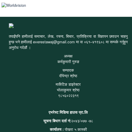
तपाईंपनि हामीलाई समाचार, लेख, रचना, बिचार, प्रतिक्रिया वा विज्ञापन छपाउन चाहनु
हुन्छ भने हामीलाई everestawaj@gmail.com मा वा ०६१–४१९६०८ मा सम्पर्क गर्नुहुन
अनुरोध गर्दछौं ।
अध्यक्ष
कर्मकुमारी गुरुङ
सम्पादक
दीपेन्द्र श्रेष्ठ
मार्केटिङ डाइरेक्टर
भोलाकुमार श्रेष्ठ
९८५६०२२३१९
एभरेस्ट मिडिया हाउस प्रा.लि
सूचना बिभाग दर्ता नं:
२०४३/०७७ -७८
कार्यालय :
पोखरा ५ कास्की