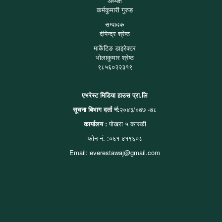
अध्यक्ष
कर्मकुमारी गुरुङ
सम्पादक
दीपेन्द्र श्रेष्ठ
मार्केटिङ डाइरेक्टर
भोलाकुमार श्रेष्ठ
९८५६०२२३१९
एभरेस्ट मिडिया हाउस प्रा.लि
सूचना बिभाग दर्ता नं:
२०४३/०७७ -७८
कार्यालय :
पोखरा ५ कास्की
फोन नं. :०६१-४१९६०८
Email: everestawaj@gmail.com