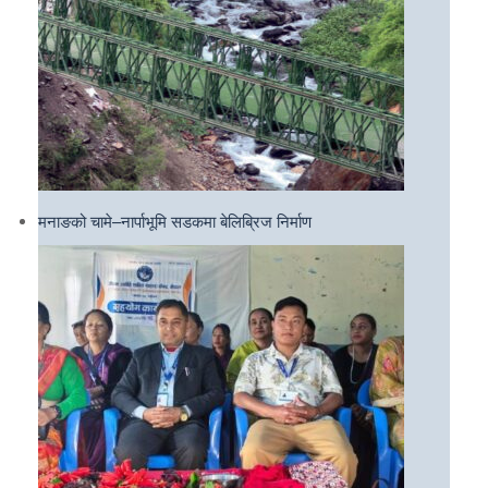
मनाङको चामे–नार्पाभूमि सडकमा बेलिब्रिज निर्माण