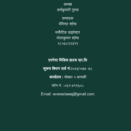
अध्यक्ष
कर्मकुमारी गुरुङ
सम्पादक
दीपेन्द्र श्रेष्ठ
मार्केटिङ डाइरेक्टर
भोलाकुमार श्रेष्ठ
९८५६०२२३१९
एभरेस्ट मिडिया हाउस प्रा.लि
सूचना बिभाग दर्ता नं:
२०४३/०७७ -७८
कार्यालय :
पोखरा ५ कास्की
फोन नं. :०६१-४१९६०८
Email: everestawaj@gmail.com