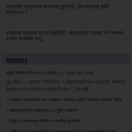
गण्डकीमा मन्त्रालय भागवण्डा टुङ्गियो, कुन दललाई कति
मन्त्रालय ?
पोखरामा धनमाया घट्ना दोहोरियो, अस्पतालले उपचार गर्न नमान्दा
राजेश कार्कीको मृत्यू
समाचार
आँखा शिविरमा पाँच सय लाभान्वित, २२ जनाको थप उपचार
पोखरा । अन्नपूर्ण गाउँपालिका–२ ढिकुरपोखरीस्थित माछापुच्छ्रे माध्यमिक
विद्यालय तथा क्याम्पसमा आयोजित निःशुल्क…
पूरा पढौं
ग्यासको अस्वाभाविक माग नबढाउन लेखनाथ उद्योग वाणिज्य सङ्घको अपिल
खौलालाँकुरीको रक्तदानमा ५४ युनिट संकलन
पोखरा रङ्गशालामा फोनिज कास्कीको वृक्षरोपण
कृषि उपजलाई अन्तरराष्ट्रिय बजारसम्म पुर्याउन लेखनाथबासीको सुझाव