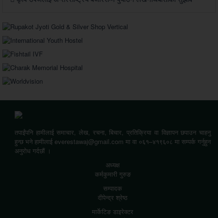
तपाईंपनि हामीलाई समाचार, लेख, रचना, बिचार, प्रतिक्रिया वा विज्ञापन छपाउन चाहनु
हुन्छ भने हामीलाई everestawaj@gmail.com मा वा ०६१–४१९६०८ मा सम्पर्क गर्नुहुन
अनुरोध गर्दछौं ।
अध्यक्ष
कर्मकुमारी गुरुङ
सम्पादक
दीपेन्द्र श्रेष्ठ
मार्केटिङ डाइरेक्टर