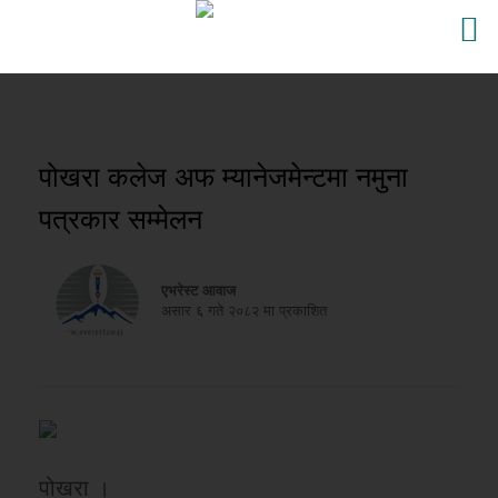
पोखरा कलेज अफ म्यानेजमेन्टमा नमुना
पत्रकार सम्मेलन
एभरेस्ट आवाज
असार ६ गते २०८२ मा प्रकाशित
पोखरा ।