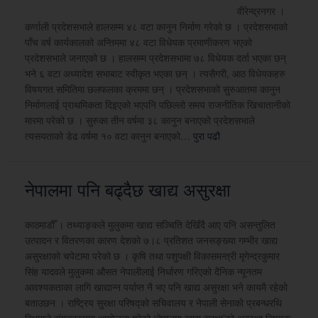
वीरेन्द्रनगर ।
कर्णाली प्रदेशसभाले हालसम्म ४८ वटा कानुन निर्माण गरेको छ । प्रदेशसभाको
पाँच वर्ष कार्यकालको अन्तिममा ४८ वटा विधेयक प्रमाणीकरण भएको
प्रदेशसभाले जनाएको छ । हालसम्म प्रदेशसभामा ७८ विधेयक दर्ता भएका छन्
भने ६ वटा अध्यादेश सभाबाट स्वीकृत भएका छन् । त्यसैगरी, आठ विधेयकहरु
विषयगत समितिमा छलफलका क्रममा छन् । प्रदेशसभाको सुरुआतमा कानुन
निर्माणलाई प्राथमिकता दिइएको भएपनि पछिल्लो समय राजनीतिक खिचातानीको
मारमा परेको छ । सुरुका तीन वर्षमा ३८ कानुन बनाएको प्रदेशसभाले
त्यसयताको डेढ वर्षमा १० वटा कानुन बनाएको…
पुरा पढौ
नेपालमा पनि बढ्दैछ खाद्य असुरक्षा
काठमाडौँ । तथ्याङ्कले मुलुकमा खाद्य सञ्चिति देखिँदै आए पनि असन्तुलित
उत्पादन र वितरणका कारण देशको ७।८ प्रतिशत जनसङ्ख्या गम्भीर खाद्य
असुरक्षाको चपेटामा परेको छ । कृषि तथा पशुपक्षी विकासमन्त्री मृगेन्द्रकुमार
सिंह यादवले मुलुकमा औसत नेपालीलाई निर्धारण गरिएको दैनिक न्यूनतम
आवश्यकताका लागि खाद्यान्न पर्याप्त नै भए पनि खाद्य असुरक्षा भने कायमै रहेको
बताउछन । राष्ट्रिय सुरक्षा परिषद्को सचिवालय र नेपाली सेनाको प्रबन्धरथि