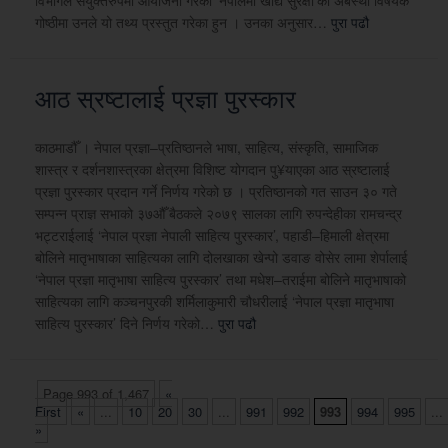
विभागले संयुक्तरुपमा आयोजना गरेको ‘नेपालमा खाद्य सुरक्षा’को अबस्था विषयक
गोष्ठीमा उनले यो तथ्य प्रस्तुत गरेका हुन । उनका अनुसार…
पुरा पढौ
आठ स्रष्टालाई प्रज्ञा पुरस्कार
काठमाडौँ । नेपाल प्रज्ञा–प्रतिष्ठानले भाषा, साहित्य, संस्कृति, सामाजिक
शास्त्र र दर्शनशास्त्रका क्षेत्रमा विशिष्ट योगदान पु¥याएका आठ स्रष्टालाई
प्रज्ञा पुरस्कार प्रदान गर्ने निर्णय गरेको छ । प्रतिष्ठानको गत साउन ३० गते
सम्पन्न प्राज्ञ सभाको ३७औँ बैठकले २०७९ सालका लागि रुपन्देहीका रामचन्द्र
भट्टराईलाई ‘नेपाल प्रज्ञा नेपाली साहित्य पुरस्कार’, पहाडी–हिमाली क्षेत्रमा
बोलिने मातृभाषाका साहित्यका लागि दोलखाका खेन्पो डवाङ वोसेर लामा शेर्पालाई
‘नेपाल प्रज्ञा मातृभाषा साहित्य पुरस्कार’ तथा मधेश–तराईमा बोलिने मातृभाषाको
साहित्यका लागि कञ्चनपुरकी शर्मिलाकुमारी चौधरीलाई ‘नेपाल प्रज्ञा मातृभाषा
साहित्य पुरस्कार’ दिने निर्णय गरेको…
पुरा पढौ
Page 993 of 1,467
«
First
«
...
10
20
30
...
991
992
993
994
995
...
»