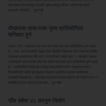
सदस्यहरुमा टेक बहादुर भण्डारी, कृष्णा बहादुर परियार, हरिशचन्द्र पहारी,
चुडामणी अधिकारी,…
पुरा पढौ
पोखरामा तायाःमचा नृत्य प्रतियोगिता
शनिबार हुने
पोखरा, भदौ १ पोखरामा यस पटक पनि तायाःमचा नृत्य प्रतियोगिता हुने भएको
छ । नेवाः खल कास्कीको आह्वान तथा मोहरिया–सिंहनाथ टोल तायाःमचा समिति
पोखराको आयोजनामा यहि भदौ ४ गते शनिबार ‘हाम्रो प्रण ः संस्कृति संरक्षण
र सम्वद्र्धन’ भन्ने नाराका साथ यस वर्षको तायाःमचा नृत्य प्रतियोगिता हुने भएको
हो । प्रतियोगिता पोखराको प्रसिद्ध विन्ध्यबासिनी मन्दिर प्राङ्गणमा रहेको
विन्ध्यबासिनी पार्कमा शुने बुधबार पोखरामा आयोजित पत्रकार सम्मेलनमा
जानकारी दिइएको हो । लोपोन्मुख तायाःमचा नाचको संरक्षण गर्दै नेवारी परम्परा र
संस्कृति बचाउने उद्देश्यले तायाःमचा…
पुरा पढौ
पाँच वर्षमा ४८ कानुन निर्माण