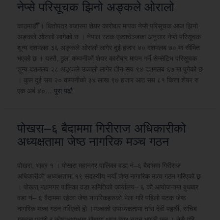
नेप्से परिसूचक झिनो अङ्कले ओरालो
काठमाडौँ । धितोपत्र बजारमा शेयर कारोबार मापक नेप्से परिसूचक आज झिनो
अङ्कले ओरालो लागेको छ । नेपाल स्टक एक्सचेञ्जका अनुसार नेप्से परिसूचक
शून्य दशमलव ३६ अङ्कले ओरालो लागेर दुई हजार ४० दशमलब ७० मा सीमित
भएको छ । यस्तै, ठूला कम्पनीको शेयर कारोबार मापन गर्ने सेन्सेटिभ परिसूचक
शून्य दशमलव २८ अङ्कले उकालो लागेर तीन सय ९४ दशमलब ६७ मा पुगेको छ
। कुल दुई सय २० कम्पनीको ३४ लाख ९७ हजार आठ सय ८१ कित्ता शेयर रु
एक अर्ब ४०…
पुरा पढौ
पोखरा–६ बैदाममा गिरीराज अधिकारीको
अध्यक्षतामा जेष्ठ नागरिक मञ्च गठन
पोखरा, भाद्र १ । पोखरा महानगर पालिका वडा नं–६ बैदाममा गिरीराज
अधिकारीको अध्यक्षतामा १९ सदस्यीय नयाँ जेष्ठ नागारिक मञ्च गठन गरिएको छ
। पोखरा महानगर पालिका वडा समितिको कार्यालय– ६ को आयोजनामा बुधबार
वडा नं– ६ बैदाममा रहेका जेष्ठ नागरिकहरुको भेला गरि पहिलो पटक जेष्ठ
नागरिक मञ्च गठन गरिएको हो ।मञ्चको उपाध्यक्षतामा तारा देवी पहारी, सचिब
गुरुदत्त पहारी र कोषाअध्यक्षमा गौमाया थापा मगर चयन भएकी छन । तेसै गरि