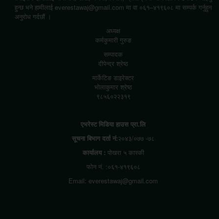
हुन्छ भने हामीलाई everestawaj@gmail.com मा वा ०६१–४१९६०८ मा सम्पर्क गर्नुहुन
अनुरोध गर्दछौं ।
अध्यक्ष
कर्मकुमारी गुरुङ
सम्पादक
दीपेन्द्र श्रेष्ठ
मार्केटिङ डाइरेक्टर
भोलाकुमार श्रेष्ठ
९८५६०२२३१९
एभरेस्ट मिडिया हाउस प्रा.लि
सूचना बिभाग दर्ता नं:
२०४३/०७७ -७८
कार्यालय :
पोखरा ५ कास्की
फोन नं. :०६१-४१९६०८
Email: everestawaj@gmail.com