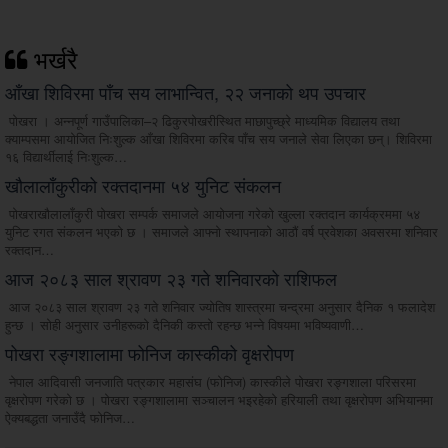
भर्खरै
आँखा शिविरमा पाँच सय लाभान्वित, २२ जनाको थप उपचार
पोखरा । अन्नपूर्ण गाउँपालिका–२ ढिकुरपोखरीस्थित माछापुच्छ्रे माध्यमिक विद्यालय तथा
क्याम्पसमा आयोजित निःशुल्क आँखा शिविरमा करिब पाँच सय जनाले सेवा लिएका छन्। शिविरमा
१६ विद्यार्थीलाई निःशुल्क…
खौलालाँकुरीको रक्तदानमा ५४ युनिट संकलन
पोखराखौलालाँकुरी पोखरा सम्पर्क समाजले आयोजना गरेको खुल्ला रक्तदान कार्यक्रममा ५४
युनिट रगत संकलन भएको छ । समाजले आफ्नो स्थापनाको आठौं वर्ष प्रवेशका अवसरमा शनिवार
रक्तदान…
आज २०८३ साल श्रावण २३ गते शनिवारको राशिफल
आज २०८३ साल श्रावण २३ गते शनिवार ज्योतिष शास्त्रमा चन्द्रमा अनुसार दैनिक १ फलादेश
हुन्छ । सोही अनुसार उनीहरूको दैनिकी कस्तो रहन्छ भन्ने विषयमा भविष्यवाणी…
पोखरा रङ्गशालामा फोनिज कास्कीको वृक्षरोपण
नेपाल आदिवासी जनजाति पत्रकार महासंघ (फोनिज) कास्कीले पोखरा रङ्गशाला परिसरमा
वृक्षरोपण गरेको छ । पोखरा रङ्गशालामा सञ्चालन भइरहेको हरियाली तथा वृक्षरोपण अभियानमा
ऐक्यबद्धता जनाउँदै फोनिज…