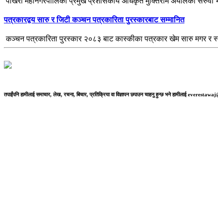
पोखरा महानगरपालिका प्रमुख प्रशासकीय अधिकृत मुक्तिराम अर्यालको सरुवा भ
पत्रकारद्वय सारु र जिटी कञ्चन पत्रकारिता पुरस्कारबाट सम्मानित
कञ्चन पत्रकारिता पुरस्कार २०८३ बाट कास्कीका पत्रकार खेम सारु मगर र स
तपाईंपनि हामीलाई समाचार, लेख, रचना, बिचार, प्रतिक्रिया वा विज्ञापन छपाउन चाहनु हुन्छ भने हामीलाई everestaw