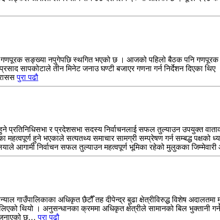
 गणपूरक सङ्ख्या नपुगेपछि स्थगित भएको छ । आजको पहिलो बैठक पनि गणपूरक स
्रसाद सापकोटाले तीन मिनेट जनाउ घण्टी बजाएर गणना गर्न निर्देशन दिएका थिए । 
 ।रासस
पुरा पढौ
े हुने प्रतिनिधिसभा र प्रदेशसभा सदस्य निर्वाचनलाई सफल तुल्याउन उपयुक्त वा
िका महत्वपूर्ण हुने भएकाले सत्यतथ्य समाचार सामग्री सम्प्रेषण गर्न सम्बद्ध पक्
ाले आगामी निर्वाचन सफल तुल्याउन महत्वपूर्ण भूमिका रहेको मुलुकका जिम्मेव
ाल गाउँपालिकाका अधिकृत छैटौँ तह दीपेन्द्र बुढा क्षेत्रीविरुद्ध विशेष अदालत
 लिएको थियो । अनुसन्धानका क्रममा अधिकृत क्षेत्रीले सामानको बिल भुक्तानी गर्नक
ले जनाएको छ…
पुरा पढौ