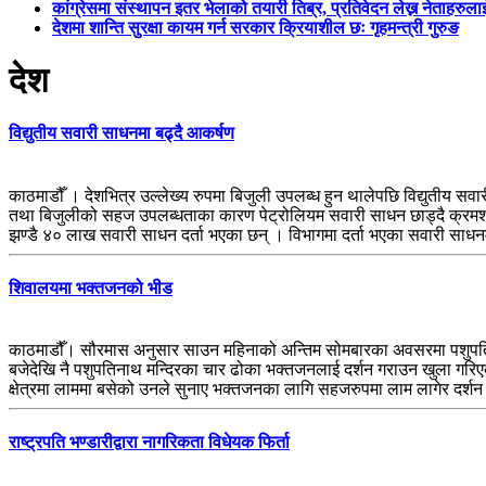
कांग्रेसमा संस्थापन इतर भेलाको तयारी तिब्र, प्रतिवेदन लेख्न नेताहरुलाई 
देशमा शान्ति सुरक्षा कायम गर्न सरकार क्रियाशील छः गृहमन्त्री गुरुङ
देश
विद्युतीय सवारी साधनमा बढ्दै आकर्षण
काठमाडौँ । देशभित्र उल्लेख्य रुपमा बिजुली उपलब्ध हुन थालेपछि विद्युतीय सवार
तथा बिजुलीको सहज उपलब्धताका कारण पेट्रोलियम सवारी साधन छाड्दै क्रमश: 
झण्डै ४० लाख सवारी साधन दर्ता भएका छन् । विभागमा दर्ता भएका सवारी साध
शिवालयमा भक्तजनको भीड
काठमाडौँ। सौरमास अनुसार साउन महिनाको अन्तिम सोमबारका अवसरमा पशुपति 
बजेदेखि नै पशुपतिनाथ मन्दिरका चार ढोका भक्तजनलाई दर्शन गराउन खुला गरिएक
क्षेत्रमा लाममा बसेको उनले सुनाए भक्तजनका लागि सहजरुपमा लाम लागेर दर्शन
राष्ट्रपति भण्डारीद्वारा नागरिकता विधेयक फिर्ता