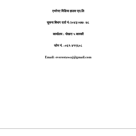
एभरेस्ट मिडिया हाउस प्रा.लि
सूचना बिभाग दर्ता नं:
२०४३/०७७ -७८
कार्यालय :
पोखरा ५ कास्की
फोन नं. :०६१-४१९६०८
Email: everestawaj@gmail.com