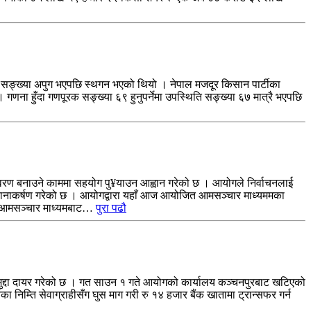
ङ्ख्या अपुग भएपछि स्थगन भएको थियो । नेपाल मजदूर किसान पार्टीका
गणना हुँदा गणपूरक सङ्ख्या ६९ हुनुपर्नेमा उपस्थिति सङ्ख्या ६७ मात्रै भएपछि
तावरण बनाउने काममा सहयोग पु¥याउन आह्वान गरेको छ । आयोगले निर्वाचनलाई
षको ध्यानाकर्षण गरेको छ । आयोगद्वारा यहाँ आज आयोजित आमसञ्चार माध्यममका
ारी आमसञ्चार माध्यमबाट…
पुरा पढौ
मा मुद्दा दायर गरेको छ । गत साउन १ गते आयोगको कार्यालय कञ्चनपुरबाट खटिएको
ा निम्ति सेवाग्राहीसँग घुस माग गरी रु १४ हजार बैंक खातामा ट्रान्सफर गर्न