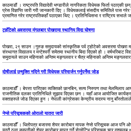
काठमाडौं । राष्ट्रपति विद्यादेवी भण्डारीले नागरिकता विधेयक फिर्ता पठाएकी छन
प्रेस विज्ञप्ति जारी गरी जानकारी दिए । विधेयकलाई संसदीय समितिले पास गरे
प्रमाणित गरेर राष्ट्रपतिकहाँ पठाएका थिए । प्रतिनिधिसभा र राष्ट्रिय सभा
ट्होँटेको अवसरमा मंगलबार पोखरामा स्थानिय विदा घोषणा
पोखरा, २९ साउन ।गुरुङ समुदायको सांस्कृतिक पर्व ट्होटेको अवसरमा पोखरा
संस्थागत विद्यालय र मन्टेश्वरी समेतमा स्थानीय बिदा दिएको हो । वर्षभरिबाट विद
समुदायले साउन महिनाको अन्तिम मङ्गलवार र चैत्र महिनाको अन्तिम मङ्गलवार
दोषीलाई उन्मुक्ति नदिने गरी विधेयक परिमार्जन गर्नुपर्नेमा जोड
काठमाडौँ । बेपत्ता पारिएका व्यक्तिको छानबिन, सत्य निरुपण तथा मेलमिलाप आयोग
राजनीतिक दलका प्रतिनिधिले सुझाव दिएका छन । यहाँ आज आयोजित कार्यक्रममा द्
वक्ताहरुले जोड दिएका हुन । नेपाली कांग्रेसका केन्द्रीय सदस्य नानु बाँस्तोला
नेप्से परिसूचकको ओरालो यात्रा जारी
काठमाडौँ । धितोपत्र बजारमा शेयर कारोबार मापक नेप्से परिसूचक आज पनि ओ
यस्तै ठूला कम्पनीको शेयर कारोबार मापन गर्ने सेन्सेटिभ परिसूचक चार द