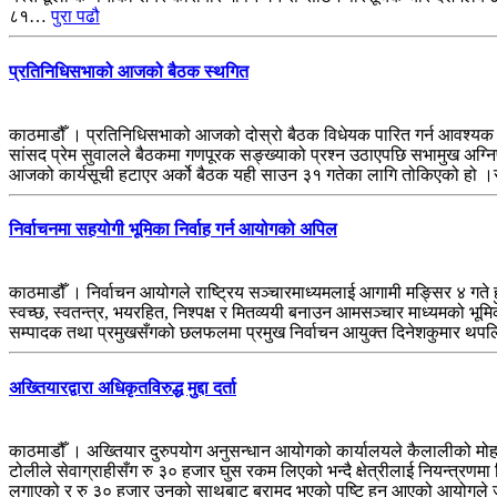
८१…
पुरा पढौ
प्रतिनिधिसभाको आजको बैठक स्थगित
काठमाडौँ । प्रतिनिधिसभाको आजको दोस्रो बैठक विधेयक पारित गर्न आवश्यक
सांसद प्रेम सुवालले बैठकमा गणपूरक सङ्ख्याको प्रश्न उठाएपछि सभामुख अग्निप
आजको कार्यसूची हटाएर अर्को बैठक यही साउन ३१ गतेका लागि तोकिएको हो
निर्वाचनमा सहयोगी भूमिका निर्वाह गर्न आयोगको अपिल
काठमाडौँ । निर्वाचन आयोगले राष्ट्रिय सञ्चारमाध्यमलाई आगामी मङ्सिर ४ गत
स्वच्छ, स्वतन्त्र, भयरहित, निश्पक्ष र मितव्ययी बनाउन आमसञ्चार माध्यमको भूम
सम्पादक तथा प्रमुखसँगको छलफलमा प्रमुख निर्वाचन आयुक्त दिनेशकुमार थपलिय
अख्तियारद्वारा अधिकृतविरुद्ध मुद्दा दर्ता
काठमाडौँ । अख्तियार दुरुपयोग अनुसन्धान आयोगको कार्यालयले कैलालीको मोहन्य
टोलीले सेवाग्राहीसँग रु ३० हजार घुस रकम लिएको भन्दै क्षेत्रीलाई नियन्त्रणमा
लगाएको र रु ३० हजार उनको साथबाट बरामद भएको पुष्टि हुन आएको आयोग