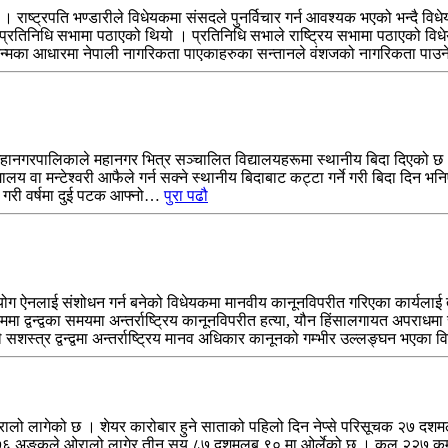
् । राष्ट्रपति भण्डारीले विधेयकमा संसदले पुनर्विचार गर्न आवश्यक भएको भन्दै व
र प्रतिनिधि सभामा पठाएको थियो । प्रतिनिधि सभाले राष्ट्रिय सभामा पठाएको वि
ले जन्मका आधारमा नेपाली नागरिकता पाएकाहरुका सन्तानले वंशजको नागरिकता पा
 महानगरपालिकाले महानगर भित्र सञ्चालित विद्यालयहरूमा स्थानीय बिदा दिएको 
्यालय वा मन्टेश्वरी आफैले गर्न सक्ने स्थानीय बिदाबाट कट्टा गर्ने गरी बिदा दिन 
 गरी वर्षमा दुई पटक आफ्नो…
पुरा पढौ
 ऐनलाई संशोधन गर्न बनेको विधेयकमा मानवीय कानूनविपरीत गरिएका कार्यलाई तथा सम्
वन्द्वका समयमा अन्तर्राष्ट्रिय कानूनविपरीत हत्या, यौन हिंसालगायत अपराधमा स
ले सशस्त्र द्वन्द्वमा अन्तर्राष्ट्रिय मानव अधिकार कानूनको गम्भीर उल्लङ्घन भए
रालो लागेको छ । शेयर कारोबार हुने साताको पहिलो दिन नेप्से परिसूचक २७ द
शमलब ७६ अङ्कले ओरालो लागेर तीन सय ८७ दशमलब ९० मा ओर्लेको छ । कूल २२७ क