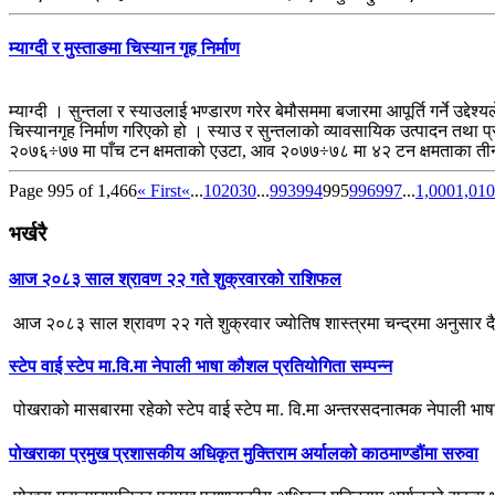
म्याग्दी र मुस्ताङमा चिस्यान गृह निर्माण
म्याग्दी । सुन्तला र स्याउलाई भण्डारण गरेर बेमौसममा बजारमा आपूर्ति गर्ने उद्दे
चिस्यानगृह निर्माण गरिएको हो । स्याउ र सुन्तलाको व्यावसायिक उत्पादन तथा प
२०७६÷७७ मा पाँच टन क्षमताको एउटा, आव २०७७÷७८ मा ४२ टन क्षमताका 
Page 995 of 1,466
« First
«
...
10
20
30
...
993
994
995
996
997
...
1,000
1,010
भर्खरै
आज २०८३ साल श्रावण २२ गते शुक्रवारको राशिफल
आज २०८३ साल श्रावण २२ गते शुक्रवार ज्योतिष शास्त्रमा चन्द्रमा अनुसार द
स्टेप वाई स्टेप मा.वि.मा नेपाली भाषा कौशल प्रतियोगिता सम्पन्न
पोखराको मासबारमा रहेको स्टेप वाई स्टेप मा. वि.मा अन्तरसदनात्मक नेपाली भा
पोखराका प्रमुख प्रशासकीय अधिकृत मुक्तिराम अर्यालको काठमाण्डौंमा सरुवा