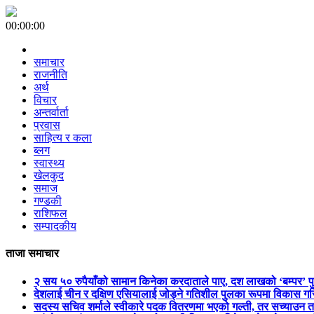
00:00:00
समाचार
राजनीति
अर्थ
विचार
अन्तर्वार्ता
प्रवास
साहित्य र कला
ब्लग
स्वास्थ्य
खेलकुद
समाज
गण्डकी
राशिफल
सम्पादकीय
ताजा समाचार
२ सय ५० रुपैयाँको सामान किनेका करदाताले पाए, दश लाखको ‘बम्पर’ प
देशलाई चीन र दक्षिण एसियालाई जोड्ने गतिशील पुलका रूपमा विकास गरिन
सदस्य सचिव शर्माले स्वीकारे पदक वितरणमा भएको गल्ती, तर सच्याउन 