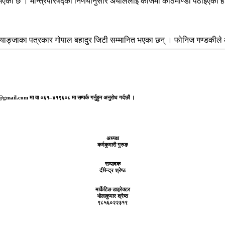
एको छ । मन्त्रिपरिषद्को निर्णयानुसार अर्याललाई काजमा काठमाण्डौं पठाईएक
्याङ्जाका पत्रकार गोपाल बहादुर जिटी सम्मानित भएका छन् । फोनिज गण्डकील
aj@gmail.com मा वा ०६१–४१९६०८ मा सम्पर्क गर्नुहुन अनुरोध गर्दछौं ।
अध्यक्ष
कर्मकुमारी गुरुङ
सम्पादक
दीपेन्द्र श्रेष्ठ
मार्केटिङ डाइरेक्टर
भोलाकुमार श्रेष्ठ
९८५६०२२३१९