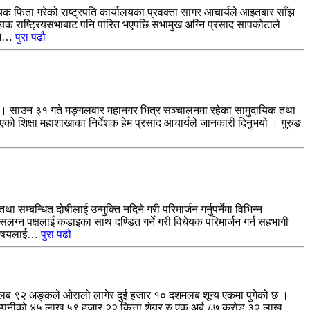
िधेयक फिता गरेको राष्ट्रपति कार्यालयका प्रवक्ता सागर आचार्यले आइतबार साँझ
धेयक राष्ट्रियसभाबाट पनि पारित भएपछि सभामुख अग्नि प्रसाद सापकोटाले
उने…
पुरा पढौ
छ । साउन ३१ गते मङ्गलवार महानगर भित्र सञ्चालनमा रहेका सामुदायिक तथा
भनिएको शिक्षा महाशाखाका निर्देशक हेम प्रसाद आचार्यले जानकारी दिनुभयो । गुरुङ
बन्धित दोषीलाई उन्मुक्ति नदिने गरी परिमार्जन गर्नुपर्नेमा विभिन्न
ंलग्न पक्षलाई कडाइका साथ दण्डित गर्ने गरी विधेयक परिमार्जन गर्न सहभागी
का विषयलाई…
पुरा पढौ
शमलब ९२ अङ्कले ओरालो लागेर दुई हजार १० दशमलब शून्य एकमा पुगेको छ ।
म्पनीको ४५ लाख ५९ हजार २२ कित्ता शेयर रु एक अर्ब ८७ करोड ३२ लाख