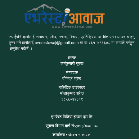
तपाईंपनि हामीलाई समाचार, लेख, रचना, बिचार, प्रतिक्रिया वा विज्ञापन छपाउन चाहनु
हुन्छ भने हामीलाई everestawaj@gmail.com मा वा ०६१–४१९६०८ मा सम्पर्क गर्नुहुन
अनुरोध गर्दछौं ।
अध्यक्ष
कर्मकुमारी गुरुङ
सम्पादक
दीपेन्द्र श्रेष्ठ
मार्केटिङ डाइरेक्टर
भोलाकुमार श्रेष्ठ
९८५६०२२३१९
एभरेस्ट मिडिया हाउस प्रा.लि
सूचना बिभाग दर्ता नं:
२०४३/०७७ -७८
कार्यालय :
पोखरा ५ कास्की