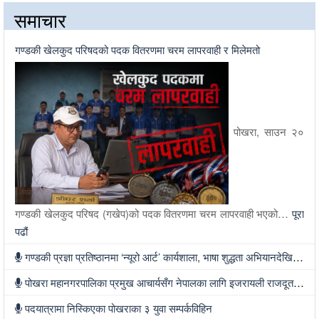
समाचार
गण्डकी खेलकुद परिषदको पदक वितरणमा चरम लापरवाही र मिलेमतो
पोखरा, साउन २०
गण्डकी खेलकुद परिषद (गखेप)को पदक वितरणमा चरम लापरवाही भएको…
पूरा
पढौं
गण्डकी प्रज्ञा प्रतिष्ठानमा ‘न्यूरो आर्ट’ कार्यशाला, भाषा शुद्धता अभियानदेखि अनुसन्धान प्रवर्द्धनसम्मका कार्यक्रम हुँदै
पोखरा महानगरपालिका प्रमुख आचार्यसँग नेपालका लागि इजरायली राजदूतको भेट
पदयात्रामा निस्किएका पोखराका ३ युवा सम्पर्कविहिन